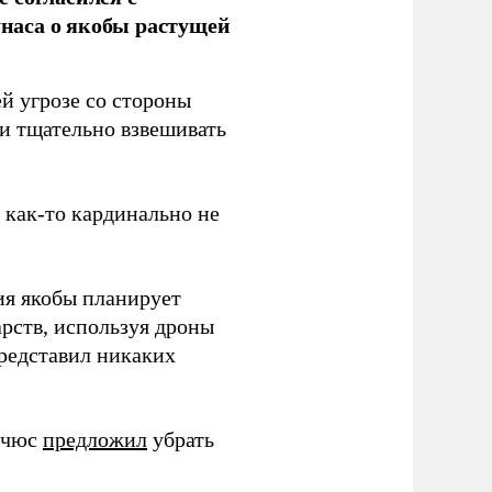
наса о якобы растущей
й угрозе со стороны
 и тщательно взвешивать
з как-то кардинально не
ия якобы планирует
рств, используя дроны
представил никаких
ичюс
предложил
убрать