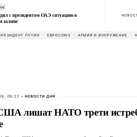
аса
удил с президентом ОАЭ ситуацию в
НОВОС
м заливе
ПРЕЗИДЕНТ ПУТИН
ЕВРОСОЮЗ
АРМИЯ И ВООРУЖЕНИЕ
26, 09:22 •
НОВОСТИ ДНЯ
США лишат НАТО трети истреб
е