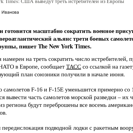
rk Times: США выведут треть истребителей из Европы
 Иванова
 готовится масштабно сократить военное присут
ероатлантический альянс трети боевых самолет
руппы, пишет The New York Times.
 намерен на треть сократить число истребителей, 
НАТО в Европе, сообщает
ТАСС
со ссылкой на газет
вующий план союзники получили в начале июня.
о самолетов F-16 и F-15E уменьшится примерно со 1
я вывести часть самолетов морской разведки – их ч
 из региона будут переброшены все восемь американ
ов.
 передислокация подводной лодки с ракетным воо