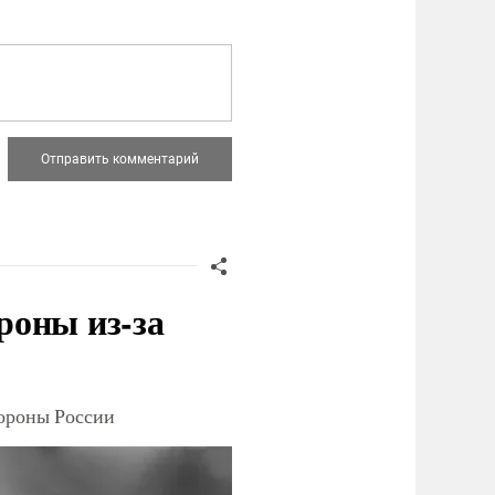
роны из-за
тороны России