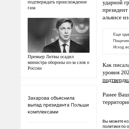
подтверждать происхождение
ударной г
газа
президент
альянсе из
Премьер Литвы осадил
министра обороны из-за слов о
Как писал
России
уровня 20
подтверди
Ранее Ва
Захарова объяснила
территори
выпад президента Польши
комплексами
Вы можете к
политике по 