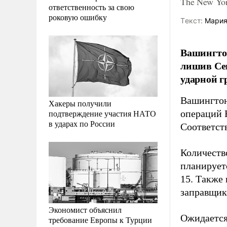
The New Yo
ответственность за свою
роковую ошибку
Tекст:
Мария
Вашингтон
лишив Сев
ударной г
Вашингтон
Хакеры получили
подтверждение участия НАТО
операций 
в ударах по России
Соответст
Количеств
планируетс
15. Также
заправщик
Экономист объяснил
Ожидается
требование Европы к Турции