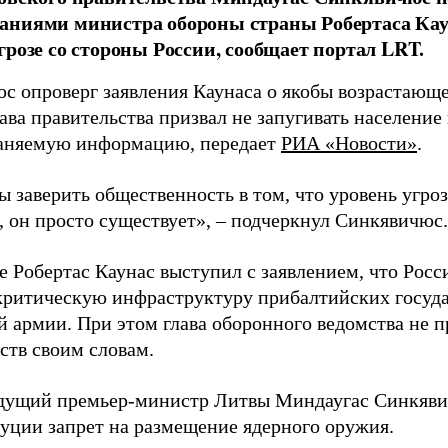
аниями министра обороны страны Робертаса Кау
грозе со стороны России, сообщает портал LRT.
с опроверг заявления Каунаса о якобы возрастающе
ава правительства призвал не запугивать население
аняемую информацию, передает
РИА «Новости»
.
ы заверить общественность в том, что уровень угро
, он просто существует», – подчеркнул Синкявичюс.
е Робертас Каунас выступил с заявлением, что Росс
 критическую инфраструктуру прибалтийских госуда
й армии. При этом глава оборонного ведомства не 
ств своим словам.
дущий премьер-министр Литвы Миндаугас Синкяв
туции запрет на размещение ядерного оружия.