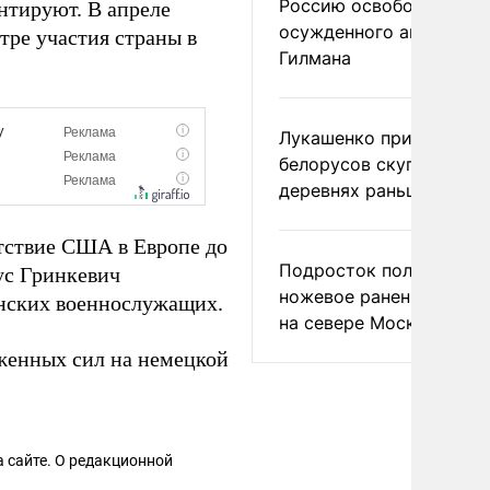
Россию освободить
нтируют. В апреле
осужденного американ
ре участия страны в
Гилмана
Лукашенко призвал
белорусов скупать дом
деревнях раньше росси
тствие США в Европе до
Подросток получил
ус Гринкевич
ножевое ранение в дра
нских военнослужащих.
на севере Москвы
женных сил на немецкой
 сайте. О редакционной