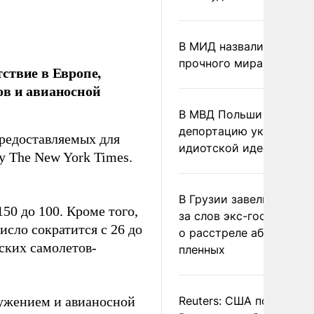
В МИД назвали условия
прочного мира на Укра
ствие в Европе,
ов и авианосной
В МВД Польши назвали
депортацию украинцев
предоставляемых для
идиотской идеей
у The New York Times.
В Грузии завели дело и
50 до 100. Кроме того,
за слов экс-госминист
исло сократится с 26 до
о расстреле абхазских
ских самолетов-
пленных
ружением и авианосной
Reuters: США попросил