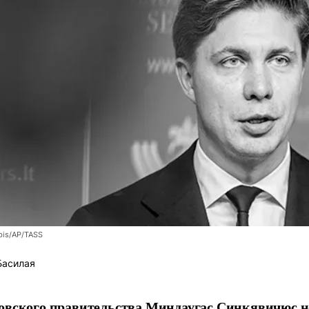
bis/AP/TASS
Басилая
овского правительства Миндаугас Синкявичюс не