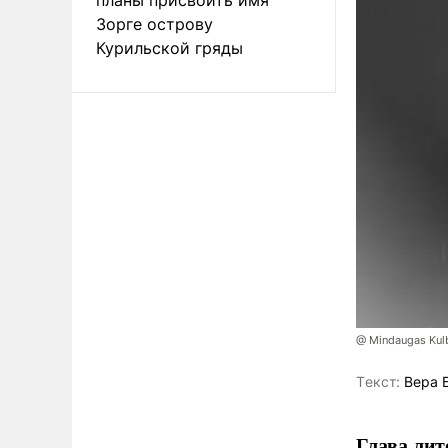
Зорге острову
Курильской гряды
@ Mindaugas Kul
Tекст:
Вера 
Глава лит