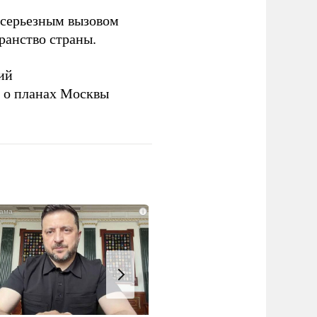
серьезным вызовом
ранство страны.
ий
а о планах Москвы
i