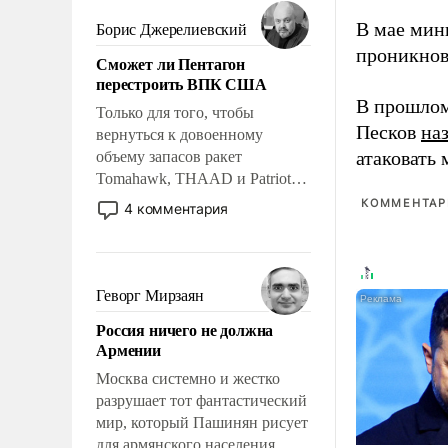
мужественным и твердым под
ударами судьбы, брать на себя
В мае мин
Борис Джерелиевский
ответственность, помогать
проникнов
Сможет ли Пентагон
слабым, идти вперед и
перестроить ВПК США
адаптироваться.
В прошлом
Только для того, чтобы
Песков
на
вернуться к довоенному
атаковать
объему запасов ракет
Tomahawk, THAAD и Patriot
США потребуется более трех
КОММЕНТАРИ
4 комментария
лет. Даже небольшая война с
Ираном опустошила
американские арсеналы.
Сложившаяся ситуация
Геворг Мирзаян
означает многолетний период
Россия ничего не должна
уязвимости США, например,
Армении
перед Китаем.
Москва системно и жестко
разрушает тот фантастический
мир, который Пашинян рисует
для армянского населения.