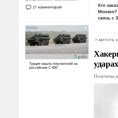
Мир, где политические
Кто зака
21 комментарий
прожекты будут безусловно
Монако?
оплачиваться за счет
связь с 
российских
налогоплательщиков и где
Еревану за свои поступки не
нужно отвечать.
7 АВГУСТА 2
Хакер
ударах
Получены д