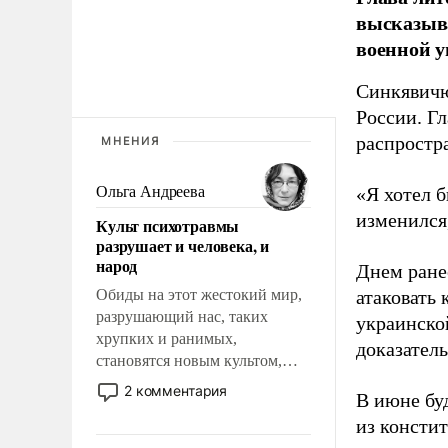
высказыв
военной у
Синкявичю
России. Гл
распростр
МНЕНИЯ
Ольга Андреева
«Я хотел б
изменился
Культ психотравмы
разрушает и человека, и
народ
Днем ране
Обиды на этот жестокий мир,
атаковать
разрушающий нас, таких
украинско
хрупких и ранимых,
доказатель
становятся новым культом,
постепенно вытесняя и
2 комментария
В июне бу
отменяя традиционное
из консти
требование к человеку – быть