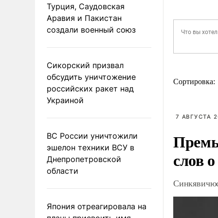
Турция, Саудовская
Аравия и Пакистан
создали военный союз
Сикорский призвал
обсудить уничтожение
Сортировка:
российских ракет над
Украиной
7 АВГУСТА 2
Премь
ВС России уничтожили
эшелон техники ВСУ в
слов о
Днепропетровской
области
Синкявичюс
Япония отреагировала на
планы присвоить имя