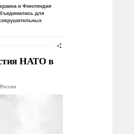
краина и Финляндия
«Генерал-провал»: кака
бъединились для
правда выяснилась про
сокрушительных
Драпатого
анкций" против России
стия НАТО в
 России