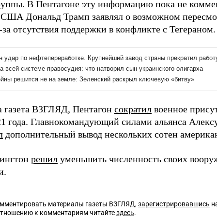
руппы. В Пентагоне эту информацию пока не комме
 США Дональд Трамп заявлял о возможном пересмот
-за отсутствия поддержки в конфликте с Тегераном.
а газета ВЗГЛЯД, Пентагон
сократил
военное прису
21 года. Главнокомандующий силами альянса Алекс
л
дополнительный вывод нескольких сотен америка
шингтон
решил
уменьшить численность своих воору
и.
омментировать материалы газеты ВЗГЛЯД,
зарегистрировавшись
на
отношению к комментариям читайте
здесь
.