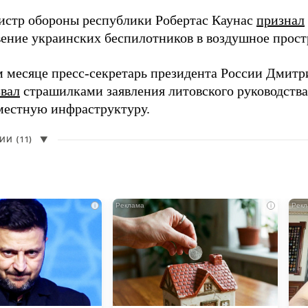
истр обороны республики Робертас Каунас
признал
ение украинских беспилотников в воздушное прост
 месяце пресс-секретарь президента России Дмитр
звал
страшилками заявления литовского руководств
 местную инфраструктуру.
И (11)
▼
i
i