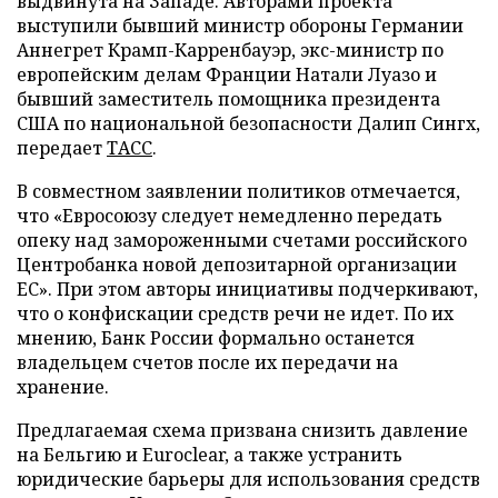
выдвинута на Западе. Авторами проекта
выступили бывший министр обороны Германии
Аннегрет Крамп-Карренбауэр, экс-министр по
европейским делам Франции Натали Луазо и
бывший заместитель помощника президента
США по национальной безопасности Далип Сингх,
передает
ТАСС
.
В совместном заявлении политиков отмечается,
что «Евросоюзу следует немедленно передать
опеку над замороженными счетами российского
Центробанка новой депозитарной организации
ЕС». При этом авторы инициативы подчеркивают,
что о конфискации средств речи не идет. По их
мнению, Банк России формально останется
владельцем счетов после их передачи на
хранение.
Предлагаемая схема призвана снизить давление
на Бельгию и Euroclear, а также устранить
юридические барьеры для использования средств