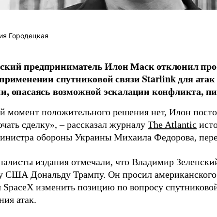
ия Городецкая
ский предприниматель Илон Маск отклонил про
 применении спутниковой связи Starlink для атак
и, опасаясь возможной эскалации конфликта, пиш
й момент положительного решения нет, Илон постоя
ючать сделку», – рассказал журналу
The Atlantic
исто
инистра обороны Украины Михаила Федорова, пер
налисты издания отмечали, что Владимир Зеленски
у США Дональду Трампу. Он просил американского
я SpaceX изменить позицию по вопросу спутниковой
ния атак.