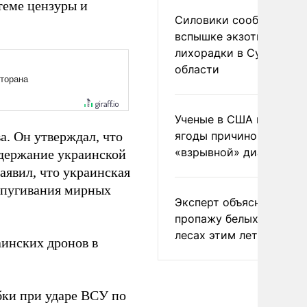
теме цензуры и
Силовики сообщили о
вспышке экзотической
лихорадки в Сумской
области
Ученые в США назвали 
а. Он утверждал, что
ягоды причиной
«взрывной» диареи
ддержание украинской
аявил, что украинская
запугивания мирных
Эксперт объяснил
пропажу белых грибов 
лесах этим летом
аинских дронов в
ки при ударе ВСУ по