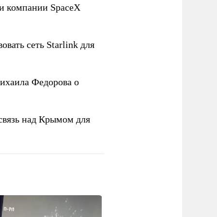
ли компании SpaceX
овать сеть Starlink для
ихаила Федорова о
связь над Крымом для