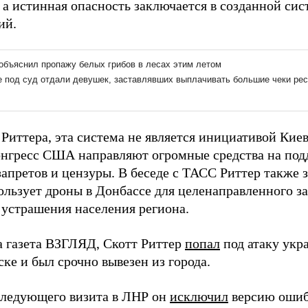
 а истинная опасность заключается в созданной сис
ий.
Риттера, эта система не является инициативой Киев
онгресс США направляют огромные средства на по
апретов и цензуры. В беседе с ТАСС Риттер также з
ользует дроны в Донбассе для целенаправленного 
 устрашения населения региона.
а газета ВЗГЛЯД, Скотт Риттер
попал
под атаку укр
ке и был срочно вывезен из города.
следующего визита в ЛНР он
исключил
версию ошиб