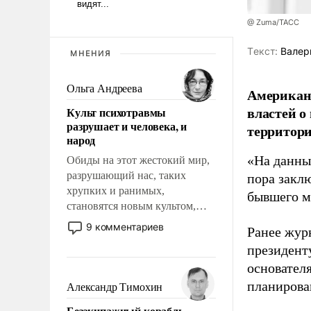
@ Zuma/ТАСС
Tекст:
Валер
МНЕНИЯ
Ольга Андреева
Американ
властей о
Культ психотравмы
разрушает и человека, и
территори
народ
«На данны
Обиды на этот жестокий мир,
разрушающий нас, таких
пора закл
хрупких и ранимых,
бывшего м
становятся новым культом,
постепенно вытесняя и
9 комментариев
Ранее жур
отменяя традиционное
президент
требование к человеку – быть
основател
мужественным и твердым под
ударами судьбы, брать на себя
планирова
Александр Тимохин
ответственность, помогать
Безэкипажный корабль –