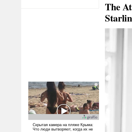
The At
Starli