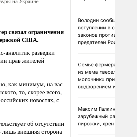
зуры на Украине
Володин сообщил о
вступлении в силу
тер связал ограничения
законов против
ддержкой США.
предателей России
кс-аналитик разведки
нии прав жителей
Семье фермера Уолкер
из мема «веселый
молочник» пригрозили
но, как минимум, на вас
выдворением из Росси
кого, то, скорее всего,
 российских новостях, с
Максим Галкин добавил
зарубежный райдер
тельствует об отсутствии
пирожки, хрен и морс
– лишь внешняя сторона