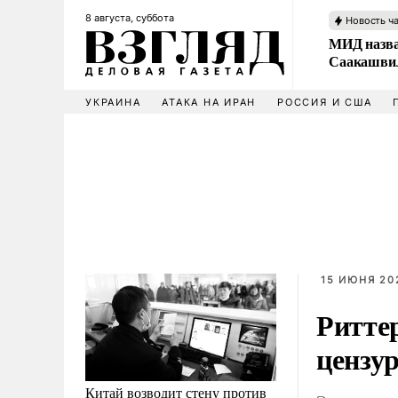
8 августа, суббота
Новость ч
МИД назва
Саакашвил
УКРАИНА
АТАКА НА ИРАН
РОССИЯ И США
15 ИЮНЯ 20
Ритте
цензу
Китай возводит стену против