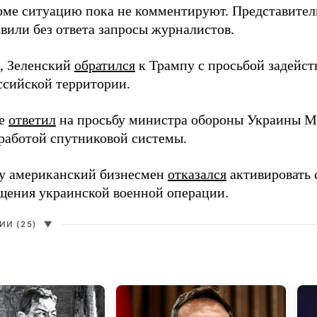
оме ситуацию пока не комментируют. Представите
вили без ответа запросы журналистов.
, Зеленский
обратился
к Трампу с просьбой задейств
ссийской территории.
ее
ответил
на просьбу министра обороны Украины М
работой спутниковой системы.
ду американский бизнесмен
отказался
активировать 
щения украинской военной операции.
И (25)
▼