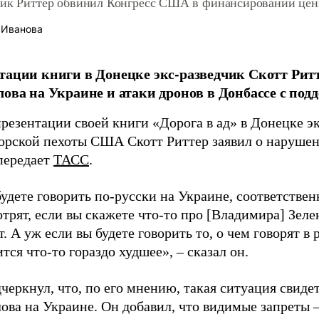
чик Риттер обвинил Конгресс США в финансировании цен
 Иванова
тации книги в Донецке экс-разведчик Скотт Рит
лова на Украине и атаки дронов в Донбассе с по
презентации своей книги «Дорога в ад» в Донецке э
орской пехоты США Скотт Риттер заявил о наруше
передает
ТАСС
.
удете говорить по-русски на Украине, соответствен
трят, если вы скажете что-то про [Владимира] Зеленс
т. А уж если вы будете говорить то, о чем говорят в
тся что-то гораздо худшее», – сказал он.
черкнул, что, по его мнению, такая ситуация свиде
лова на Украине. Он добавил, что видимые запреты 