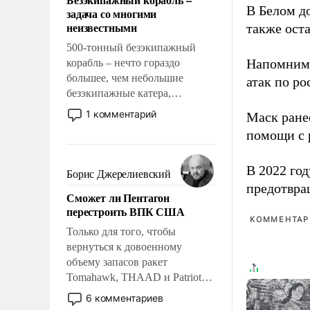
слабым, идти вперед и
В Белом д
задача со многими
адаптироваться.
неизвестными
также оста
500-тонный безэкипажный
Напомним
корабль – нечто гораздо
большее, чем небольшие
атак по ро
безэкипажные катера,
применение которых уже
1 комментарий
Маск ран
стало обыденностью. Задача по
помощи с 
созданию такого корабля очень
сложна и амбициозна. Однако
В 2022 го
и ее реализация радикально
Борис Джерелиевский
поднимет наши боевые
предотвра
Сможет ли Пентагон
возможности.
перестроить ВПК США
КОММЕНТАРИ
Только для того, чтобы
вернуться к довоенному
объему запасов ракет
Tomahawk, THAAD и Patriot
США потребуется более трех
6 комментариев
лет. Даже небольшая война с