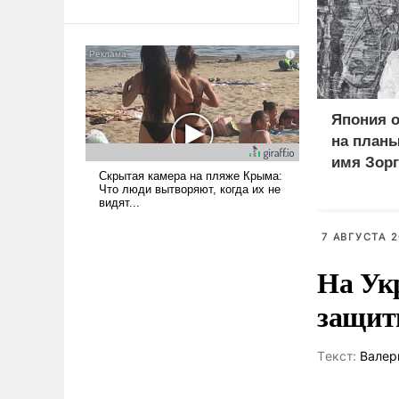
Ираном опустошила
американские арсеналы.
Сложившаяся ситуация
означает многолетний период
уязвимости США, например,
перед Китаем.
Япония о
на планы
имя Зорг
Курильс
7 АВГУСТА 2
На Ук
защиты
Tекст:
Валер