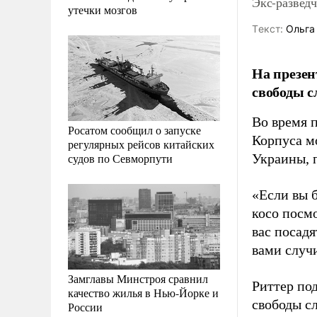
Экс-развед
утечки мозгов
Tекст:
Ольга
На презен
свободы с
Во время 
Росатом сообщил о запуске
Корпуса м
регулярных рейсов китайских
судов по Севморпути
Украины, 
«Если вы б
косо посмо
вас посадя
вами случи
Замглавы Минстроя сравнил
Риттер под
качество жилья в Нью-Йорке и
свободы с
России