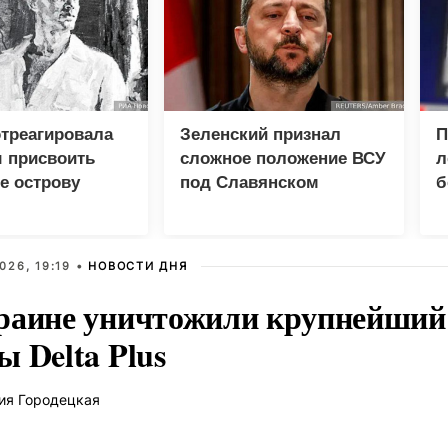
треагировала
Зеленский признал
П
 присвоить
сложное положение ВСУ
л
е острову
под Славянском
б
кой гряды
026, 19:19 •
НОВОСТИ ДНЯ
раине уничтожили крупнейший 
 Delta Plus
ия Городецкая