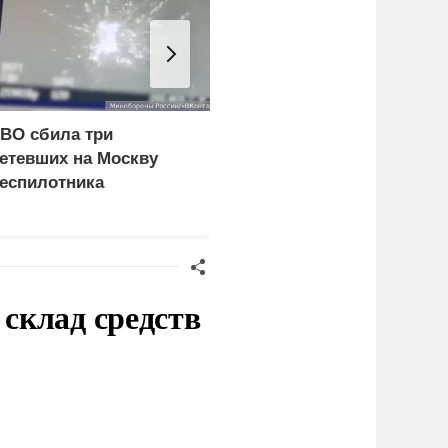
ВО сбила три
Лукашенко призвал
етевших на Москву
белорусов скупать дом
еспилотника
в деревнях раньше
россиян
склад средств