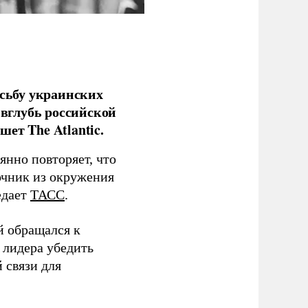
сьбу украинских
 вглубь российской
ет The Atlantic.
нно повторяет, что
чник из окружения
едает
ТАСС
.
й обращался к
 лидера убедить
 связи для