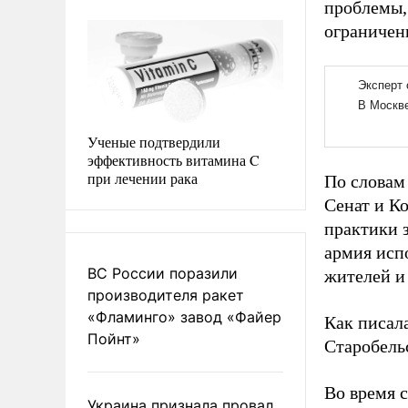
проблемы,
ограничен
Ученые подтвердили
эффективность витамина C
при лечении рака
По словам 
Сенат и К
практики з
армия исп
ВС России поразили
жителей и
производителя ракет
«Фламинго» завод «Файер
Как писал
Пойнт»
Старобельс
Во время 
Украина признала провал