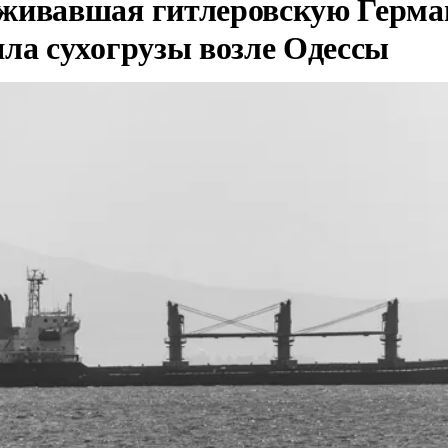
живавшая гитлеровскую Герма
яла сухогрузы возле Одессы