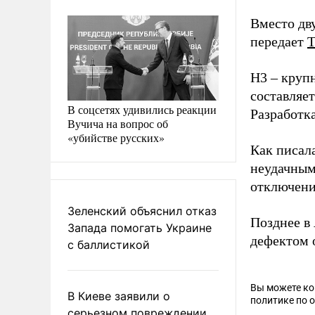
Вместо дв
передает
H3 – круп
составляет
В соцсетях удивились реакции
Разработка
Вучича на вопрос об
«убийстве русских»
Как писал
неудачным
отключени
Зеленский объяснил отказ
Позднее в
Запада помогать Украине
дефектом 
с баллистикой
Вы можете к
В Киеве заявили о
политике по 
серьезном повреждении