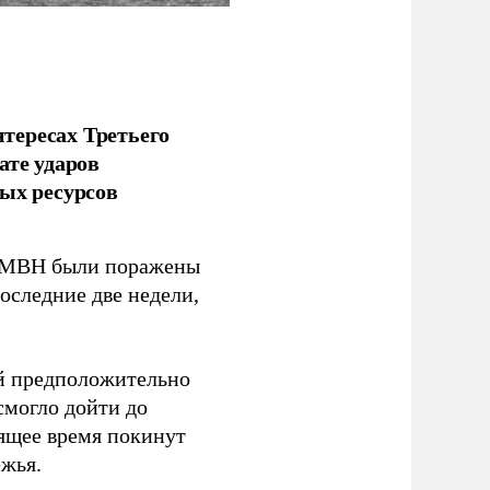
тересах Третьего
ате ударов
ых ресурсов
 GMBH были поражены
оследние две недели,
ый предположительно
смогло дойти до
оящее время покинут
ежья.