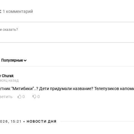
:
1
комментарий
ly Churak
есяц назад
утник "Митибики"..? Дети придумали название? Телепузиков напом
ветить
0
0
026, 15:21 •
НОВОСТИ ДНЯ