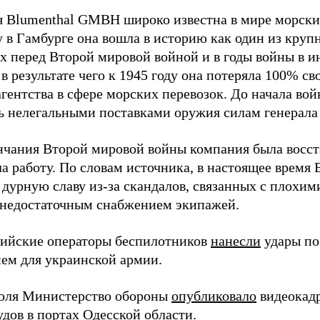
 Blumenthal GMBH широко известна в мире морских
у в Гамбурге она вошла в историю как один из кру
х перед Второй мировой войной и в годы войны в и
в результате чего к 1945 году она потеряла 100% св
агентства в сфере морских перевозок. До начала во
ь нелегальными поставками оружия силам генерала
нчания Второй мировой войны компания была восст
а работу. По словам источника, в настоящее время
 дурную славу из-за скандалов, связанных с плохим
 недостаточным снабжением экипажей.
сийские операторы беспилотников
нанесли
удары по
ем для украинской армии.
юля Министерство обороны
опубликовало
видеокад
дов в портах Одесской области.