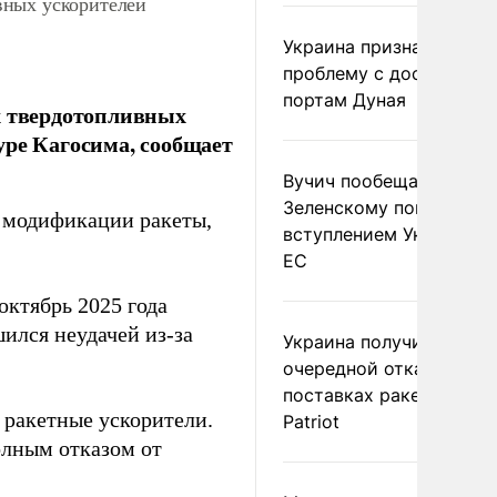
вных ускорителей
Украина признала
проблему с доступом к
портам Дуная
х твердотопливных
уре Кагосима, сообщает
Вучич пообещал
Зеленскому помочь со
й модификации ракеты,
вступлением Украины в
ЕС
октябрь 2025 года
шился неудачей из-за
Украина получила
очередной отказ в
поставках ракет для
 ракетные ускорители.
Patriot
олным отказом от