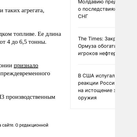
Молдавию предупреди
о последствиях выхода
 таких агрегата,
СНГ
дком топливе. Ее длина
The Times: Закрытие
от 4 до 6,5 тонны.
Ормуза обогатило новы
игроков нефтерынка
понии
признало
а преждевременного
В США испугались
реакции России и Кита
на истощение запасов
H3 производственным
оружия
 сайте. О редакционной