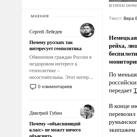
@ ERDEM SAHIN
МНЕНИЯ
Tекст:
Вера 
Сергей Лебедев
Немецкая 
Почему русских так
рейха, ли
интересует геополитика
беспилотн
Обвинения граждан России в
мониторин
нездоровом интересе к
геополитике –
По меньше
несостоятельны. Этот интерес
российски
рационален и прагматичен. Он
0 комментариев
передает
обусловлен тысячелетним
опытом выживания в крайне
непростых условиях и
В конце и
фундаментальным знанием,
Дмитрий Губин
перевозил
что мировая политика имеет
румынског
Почему «объясняющий
свойство заявляться на порог
класс» не может ничего
экипажем 
нашего дома.
объяснить