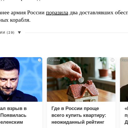
анее армия России
поразила
два доставлявших обес
ных корабля.
И (29)
▼
i
i
зал взрыв в
Где в России проще
«
 Появилась
всего купить квартиру:
п
Зеленским
неожиданный рейтинг
Д