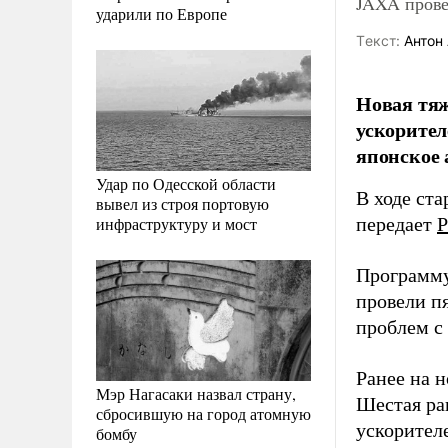
JAXA прове
ударили по Европе
Tекст:
Антон 
Новая тяж
ускорител
японское 
Удар по Одесской области
В ходе ст
вывел из строя портовую
инфраструктуру и мост
передает
Р
Программу 
провели пя
проблем с
Ранее на 
Мэр Нагасаки назвал страну,
Шестая рак
сбросившую на город атомную
ускорител
бомбу