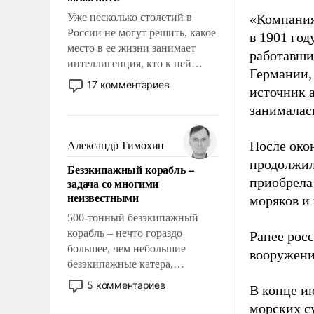
Уже несколько столетий в
«Компания
России не могут решить, какое
в 1901 год
место в ее жизни занимает
работавши
интеллигенция, кто к ней
Германии, 
принадлежит, а кого из нее
17 комментариев
источник 
исключили с правом
занималас
восстановления и без оного. И
чем она отличается от просто
образованных людей. Иногда
После око
Александр Тимохин
казалось, что эти вопросы
продолжил
Безэкипажный корабль –
решены раз и навсегда, но –
приобрела
задача со многими
нет, не решены.
неизвестными
моряков и
500-тонный безэкипажный
корабль – нечто гораздо
Ранее рос
большее, чем небольшие
вооружени
безэкипажные катера,
применение которых уже
5 комментариев
В конце и
стало обыденностью. Задача по
морских су
созданию такого корабля очень