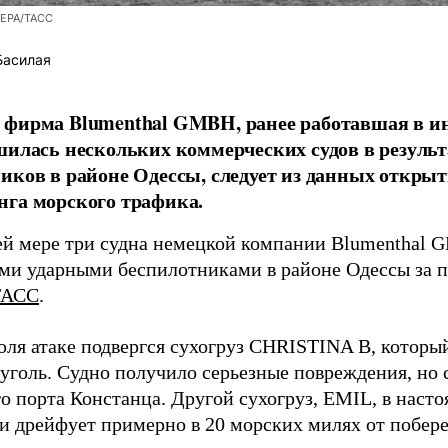
/EPA/ТАСС
Басилая
фирма Blumenthal GMBH, ранее работавшая в ин
шилась нескольких коммерческих судов в результ
иков в районе Одессы, следует из данных открыт
га морского трафика.
й мере три судна немецкой компании Blumenthal
ми ударными беспилотниками в районе Одессы за п
ТАСС
.
юля атаке подвергся сухогруз CHRISTINA B, котор
 уголь. Судно получило серьезные повреждения, но 
о порта Констанца. Другой сухогруз, EMIL, в наст
и дрейфует примерно в 20 морских милях от побер