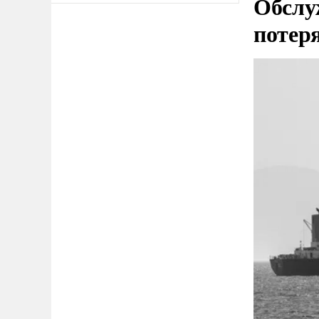
Обслу
потер