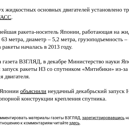
ух жидкостных основных двигателей установлено три
ТАСС
.
нейшая ракета-носитель Японии, работающая на жи
 63 метра, диаметр – 5,2 метра, грузоподъемность – 
 ракеты началась в 2013 году.
а газета ВЗГЛЯД, в декабре Министерство науки Я
 запуск ракеты H3 со спутником «Митибики» из-з
я двигателя.
 Японии
объяснили
неудачный декабрьский запуск 
опорной конструкции крепления спутника.
омментировать материалы газеты ВЗГЛЯД,
зарегистрировавшись
на
отношению к комментариям читайте
здесь
.