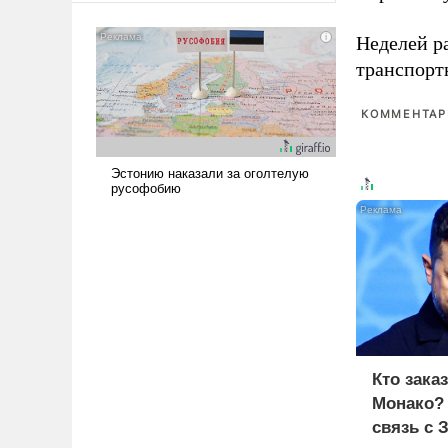
сложна и амбициозна. Однако
и ее реализация радикально
Неделей р
поднимет наши боевые
транспорт
возможности.
КОММЕНТАРИ
Кто зака
Монако?
связь с 