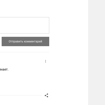
инает.