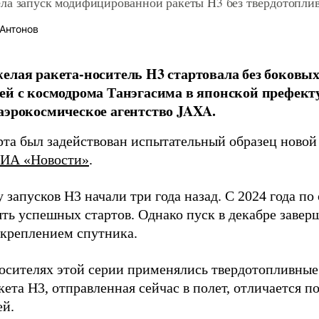
ла запуск модифицированной ракеты H3 без твердотопли
Антонов
елая ракета-носитель H3 стартовала без боковы
ей с космодрома Танэгасима в японской префект
аэрокосмическое агентство JAXA.
арта был задействован испытательный образец ново
ИА «Новости»
.
запусков H3 начали три года назад. С 2024 года по 
ть успешных стартов. Однако пуск в декабре завер
 креплением спутника.
носителях этой серии применялись твердотопливные
ета H3, отправленная сейчас в полет, отличается п
ей.