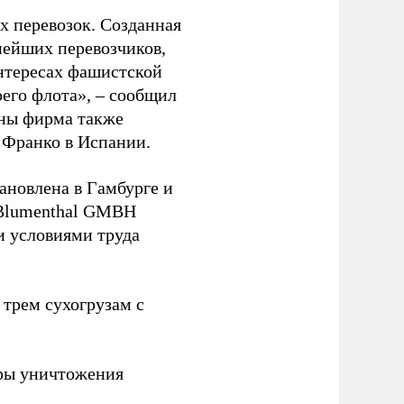
 перевозок. Созданная
пнейших перевозчиков,
нтересах фашистской
оего флота», – сообщил
йны фирма также
 Франко в Испании.
ановлена в Гамбурге и
 Blumenthal GMBH
и условиями труда
 трем сухогрузам с
ры уничтожения