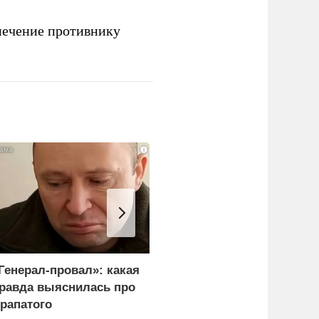
печение противнику
i
Генерал-провал»: какая
"Королева марафонов"
равда выяснилась про
привыкает к нищете и
рапатого
тюремной зарплате в 6,