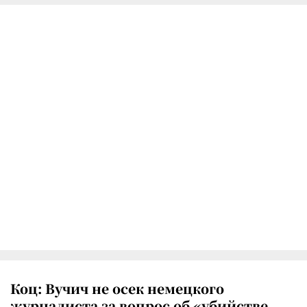
Коц: Вучич не осек немецкого
журналиста за вопрос об «убийстве