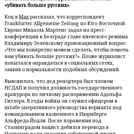
«убивать больше русских».
Коц в
Мах
рассказал, что корреспондент
Frankfurter Allgemeine Zeitung по Юго-Восточной
Европе Михаэль Мартенс задал на пресс-
конференции в Белграде главе киевского режима
Владимиру Зеленскому провокационный вопрос:
«Что мы конкретно можем сделать, чтобы помочь
вам убивать больше русских?». Позже журналист
попытался оправдаться в социальных сетях,
заявив о нормальности подобных обсуждений.
Выяснилось, что дед репортера был членом
НСДАП и получил должность государственного
прокурора по личному распоряжению Адольфа
Гитлера. В годы войны он служил офицером в
штабе оперативного руководства вермахта под
командованием казненного в Нюрнберге
Альфреда Йодля. После поражения под
Сталинградом нацист добился перевода в
Норвегию ради спасения собственной жизни,