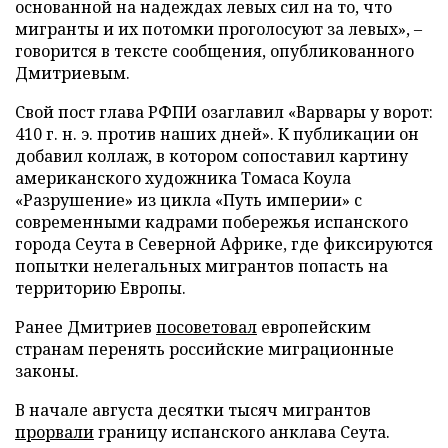
основанной на надеждах левых сил на то, что
мигранты и их потомки проголосуют за левых», –
говорится в тексте сообщения, опубликованного
Дмитриевым.
Свой пост глава РФПИ озаглавил «Варвары у ворот:
410 г. н. э. против наших дней». К публикации он
добавил коллаж, в котором сопоставил картину
американского художника Томаса Коула
«Разрушение» из цикла «Путь империи» с
современными кадрами побережья испанского
города Сеута в Северной Африке, где фиксируются
попытки нелегальных мигрантов попасть на
территорию Европы.
Ранее Дмитриев
посоветовал
европейским
странам перенять российские миграционные
законы.
В начале августа десятки тысяч мигрантов
прорвали
границу испанского анклава Сеута.