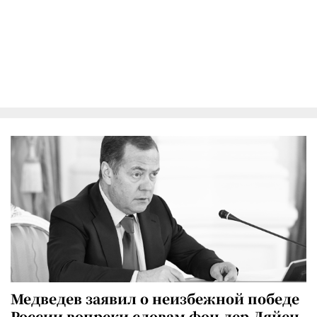
Медведев заявил о неизбежной победе
России вопреки словам фон дер Ляйен