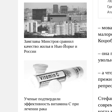
– мова
малор
Коцюб
Замглавы Минстроя сравнил
качество жилья в Нью-Йорке и
России
– она 
увольн
– а чт
прежн
репре
Стефа
Ученые подтвердили
эффективность витамина C при
совре
лечении рака
когда 