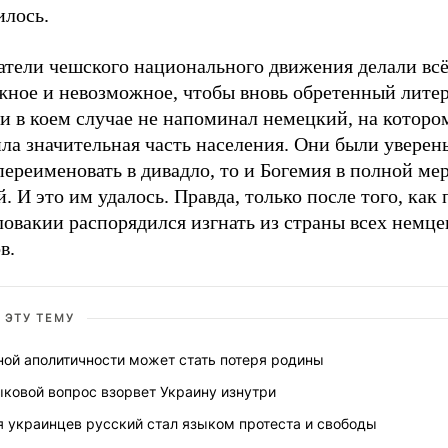
илось.
атели чешского национального движения делали вс
жное и невозможное, чтобы вновь обретенный лите
и в коем случае не напоминал немецкий, на которо
ла значительная часть населения. Они были уверены
переименовать в дивадло, то и Богемия в полной мер
. И это им удалось. Правда, только после того, как
овакии распорядился изгнать из страны всех немце
в.
 ЭТУ ТЕМУ
ной аполитичности может стать потеря родины
ковой вопрос взорвет Украину изнутри
я украинцев русский стал языком протеста и свободы