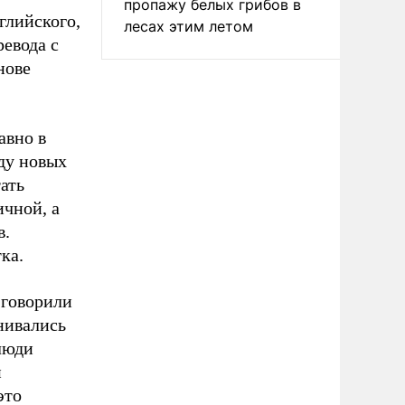
пропажу белых грибов в
глийского,
лесах этим летом
ревода с
нове
авно в
оду новых
ать
ичной, а
в.
ка.
 говорили
нивались
 люди
и
это