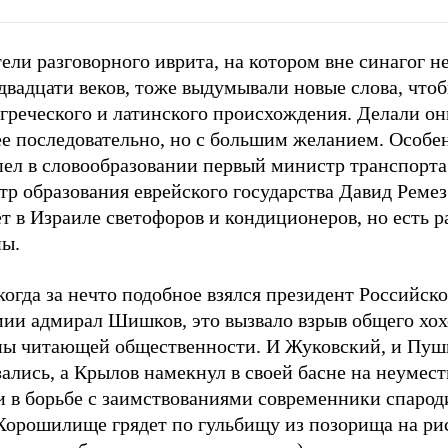
ели разговорного иврита, на котором вне синагог н
двадцати веков, тоже выдумывали новые слова, чтоб
греческого и латинского происхождения. Делали он
ее последовательно, но с большим желанием. Особе
пел в словообразовании первый министр транспорта
р образования еврейского государства Давид Ремез
т в Израиле светофоров и кондиционеров, но есть 
ны.
когда за нечто подобное взялся президент Российск
мии адмирал Шишков, это вызвало взрыв общего хох
ны читающей общественности. И Жуковский, и Пу
ались, а Крылов намекнул в своей басне на неумест
и в борьбе с заимствованиями современники спарод
«Хорошилище грядет по гульбищу из позорища на р