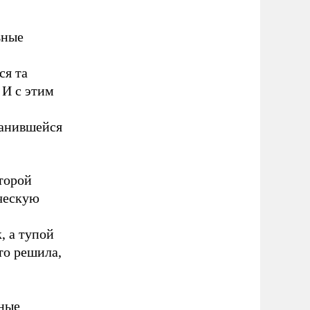
ьные
-
ся та
 И с этим
ранившейся
торой
ческую
, а тупой
то решила,
мные