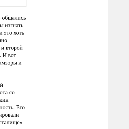
е общались
ы изгнать
и это хоть
нно
 и второй
. И вот
рамзоры и
ой
ота со
шкин
ность. Его
ировали
исталище»