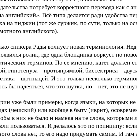
дательства потребует корректного перевода как с ан
на английский». Всё типа делается ради удобства пе
а на пиджин (тот же суржик, по сути, только на ос
мотного английского).
ько спикера Рады волнует новая терминология. Нед
оявился ролик, где одна блондинка воркует по пов
тических терминов. По ее мнению, катет должен ст
й, гипотенуза – протыпрямкой, биссектриса – двус
етика – щотныцей. И это только несколько термино
сь бы надеяться, что это шутка, но – нет, это не шут
рии уже были примеры, когда языки, на которых не
дах (чешский) или вообще в быту (иврит), осовреме
тобы в них не было и намека на те слова, которыми
ли пользоваться. И делалось это по принципу: есл
ого слова нет, то его надо придумать самим. И там 