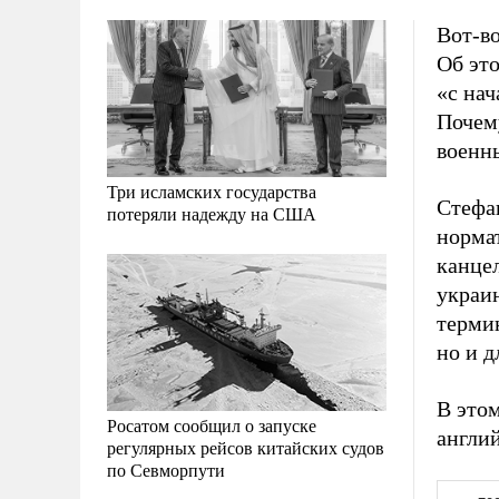
Вот-во
Об эт
«с на
Почему
военны
Три исламских государства
Стефа
потеряли надежду на США
нормат
канце
украи
термин
но и д
В этом
Росатом сообщил о запуске
англий
регулярных рейсов китайских судов
по Севморпути