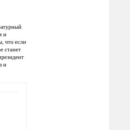
ё
ратурный
м и
, что если
е станет
 президент
в и