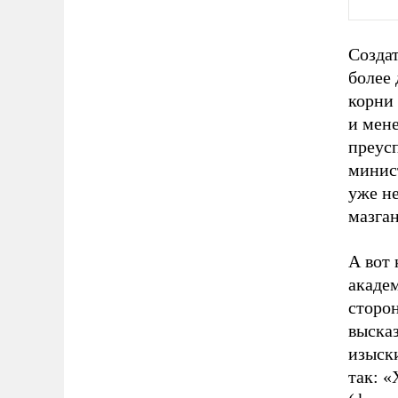
Создат
более 
корни 
и мен
преус
минист
уже не
мазга
А вот 
акаде
сторо
высказ
изыск
так: 