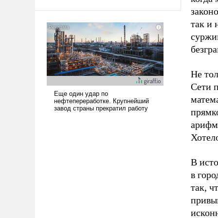
законо
так и 
суржик
безгра
Не тол
Сети п
матема
прямко
арифм
Хотело
В исто
в горо
так, ч
привык
исконн