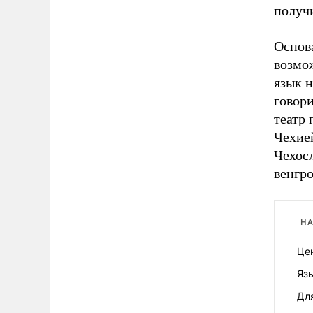
получ
Основ
возмо
язык н
говори
театр 
Чехией
Чехосл
венгро
НА
Це
Язы
Дл