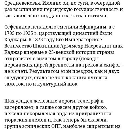
Средневековья. Именно он, по сути, в очередной
раз восстановил персидскую государственность и
заставил своих подданных стать шиитами.
Сефевидов ненадолго сменили Афшариды, а с
1795 по 1925 г. царствующей династией были
Каджары. В 1873 году Его Императорское
Величество Шахиншах Арьямехр Насреддин-шах
Каджар впервые в 25-вековой истории страны
отправился с визитом в Европу (походы
персидских царей древности на греков и скифов –
не в счет). Результатом этой поездки, как и двух
следующих, стала не только книга путевых
заметок, но и культурный шок.
Шах увидел железные дороги, телеграф и
ватерклозет, а также совсем другое войско,
нежели некормленая орда из приграничных
тюркских племен и, как теперь бы сказали,
группа этнических ОПГ, наиболее свирепыми из