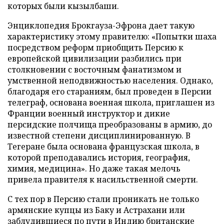
которых были кызылбаши.
Энциклопедия Брокгауза-Эфрона дает такую
характеристику этому правителю: «Попытки шаха
посредством реформ приобщить Персию к
европейской цивилизации разбились при
столкновении с восточным фанатизмом и
умственной неподвижностью населения. Однако,
благодаря его стараниям, был проведен в Персии
телеграф, основана военная школа, приглашен из
Франции военный инструктор и дикие
персидские полчища преобразованы в армию, до
известной степени дисциплинированную. В
Тегеране была основана французская школа, в
которой преподавались история, география,
химия, медицина». Но даже такая мелочь
привела правителя к насильственной смерти.
С тех пор в Персию стали проникать не только
армянские купцы из Баку и Астрахани или
заблудившиеся по пути в Индию британские