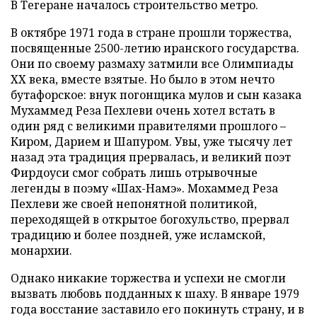
В Тегеране началось строительство метро.
В октябре 1971 года в стране прошли торжества,
посвященные 2500-летию иранского государства.
Они по своему размаху затмили все Олимпиады
ХХ века, вместе взятые. Но было в этом нечто
бутафорское: внук погонщика мулов и сын казака
Мухаммед Реза Пехлеви очень хотел встать в
один ряд с великими правителями прошлого –
Киром, Дарием и Шапуром. Увы, уже тысячу лет
назад эта традиция прервалась, и великий поэт
Фирдоуси смог собрать лишь отрывочные
легенды в поэму «Шах-Намэ». Мохаммед Реза
Пехлеви же своей непонятной политикой,
переходящей в открытое богохульство, прервал
традицию и более поздней, уже исламской,
монархии.
Однако никакие торжества и успехи не смогли
вызвать любовь подданных к шаху. В январе 1979
года восстание заставило его покинуть страну, и в