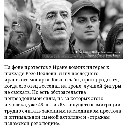
Фото: Allison Bailey/Keystone Press
Agency/Global Look Press
На фоне протестов в Иране возник интерес к
шахзаде Резе Пехлеви, сыну последнего
иранского монарха. Казалось бы, принц родился,
когда его отец восседал на троне, лучшей фигуры
не сыскать. Но есть обстоятельства
непреодолимой силы, из-за которых этого
человека, уже 46 лет из 65 живущего в эмиграции,
трудно считать законным наследником престола
и оптимальной сменой аятоллам и «стражам
исламской революции».