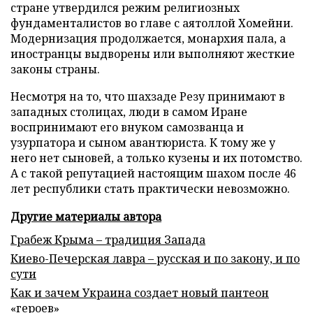
стране утвердился режим религиозных
фундаменталистов во главе с аятоллой Хомейни.
Модернизация продолжается, монархия пала, а
иностранцы выдворены или выполняют жесткие
законы страны.
Несмотря на то, что шахзаде Резу принимают в
западных столицах, люди в самом Иране
воспринимают его внуком самозванца и
узурпатора и сыном авантюриста. К тому же у
него нет сыновей, а только кузены и их потомство.
А с такой репутацией настоящим шахом после 46
лет республики стать практически невозможно.
Другие материалы автора
Грабеж Крыма – традиция Запада
Киево-Печерская лавра – русская и по закону, и по
сути
Как и зачем Украина создает новый пантеон
«героев»