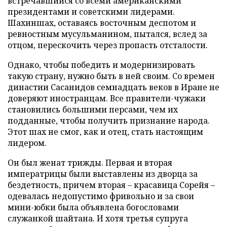
встречавшийся со всеми американскими
президентами и советскими лидерами.
Шахиншах, оставаясь восточным деспотом и
ревностным мусульманином, пытался, вслед за
отцом, перескочить через пропасть отсталости.
Однако, чтобы победить и модернизировать
такую страну, нужно быть в ней своим. Со времен
династии Сасанидов семнадцать веков в Иране не
доверяют иностранцам. Все правители-чужаки
становились большими персами, чем их
подданные, чтобы получить признание народа.
Этот шах не смог, как и отец, стать настоящим
лидером.
Он был женат трижды. Первая и вторая
императрицы были выставлены из дворца за
бездетность, причем вторая – красавица Сорейя –
одевалась недопустимо фривольно и за свои
мини-юбки была объявлена богословами
служанкой шайтана. И хотя третья супруга