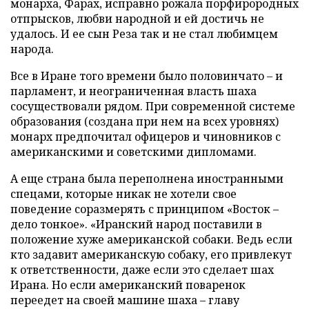
монарха, Фарах, исправно рожала порфирородных
отпрысков, любви народной и ей достичь не
удалось. И ее сын Реза так и не стал любимцем
народа.
Все в Иране того времени было половинчато – и
парламент, и неограниченная власть шаха
сосуществовали рядом. При современной системе
образования (создана при нем на всех уровнях)
монарх предпочитал офицеров и чиновников с
американскими и советскими дипломами.
А еще страна была переполнена иностранными
спецами, которые никак не хотели свое
поведение соразмерять с принципом «Восток –
дело тонкое». «Иранский народ поставили в
положение хуже американской собаки. Ведь если
кто задавит американскую собаку, его привлекут
к ответ­ственности, даже если это сделает шах
Ирана. Но если американский поваренок
переедет на своей машине шаха – главу