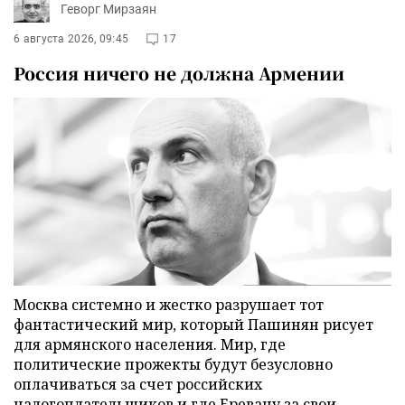
Геворг Мирзаян
6 августа 2026, 09:45
17
Россия ничего не должна Армении
Москва системно и жестко разрушает тот
фантастический мир, который Пашинян рисует
для армянского населения. Мир, где
политические прожекты будут безусловно
оплачиваться за счет российских
налогоплательщиков и где Еревану за свои