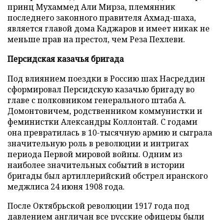
принц Мухаммед Али Мирза, племянник
последнего законного правителя Ахмад-шаха,
является главой дома Каджаров и имеет никак не
меньше прав на престол, чем Реза Пехлеви.
Персидская казачья бригада
Под влиянием поездки в Россию шах Насреддин
сформировал Персидскую казачью бригаду во
главе с полковником генерального штаба А.
Домонтовичем, родственником коммунистки и
феминистки Александры Коллонтай. С годами
она превратилась в 10-тысячную армию и сыграла
значительную роль в революции и интригах
периода Первой мировой войны. Одним из
наиболее значительных событий в истории
бригады был артиллерийский обстрел иранского
меджлиса 24 июня 1908 года.
После Октябрьской революции 1917 года под
давлением англичан все русские офицеры были