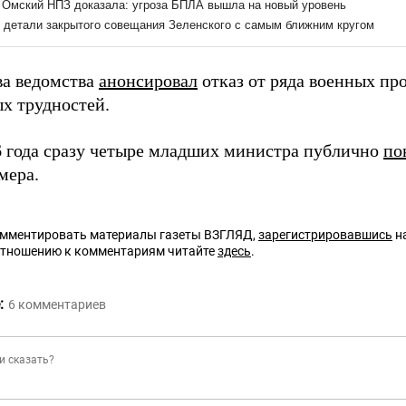
ва ведомства
анонсировал
отказ от ряда военных пр
х трудностей.
6 года сразу четыре младших министра публично
по
мера.
омментировать материалы газеты ВЗГЛЯД,
зарегистрировавшись
на
отношению к комментариям читайте
здесь
.
:
6
комментариев