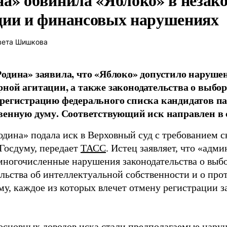
ции и финансовых нарушениях
вета Шишкова
одина» заявила, что «Яблоко» допустило наруше
ной агитации, а также законодательства о выбор
регистрацию федерального списка кандидатов па
венную думу. Соответствующий иск направлен в с
одина» подала иск в Верховный суд с требованием с
 Госдуму, передает
ТАСС
. Истец заявляет, что «адм
многочисленные нарушения законодательства о выбор
ельства об интеллектуальной собственности и о про
му, каждое из которых влечет отмену регистрации 
основных доводов иска стали предполагаемые нару