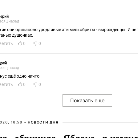
лерий
есяц назад
кие они одинаково уродливые эти мелкобриты - вырожденцы! И не т
ганых душонках.
ветить
0
0
дрей
есяц назад
нус ещё одно ничто
ветить
0
0
026, 16:56 •
НОВОСТИ ДНЯ
на» обвинила «Яблоко» в незак