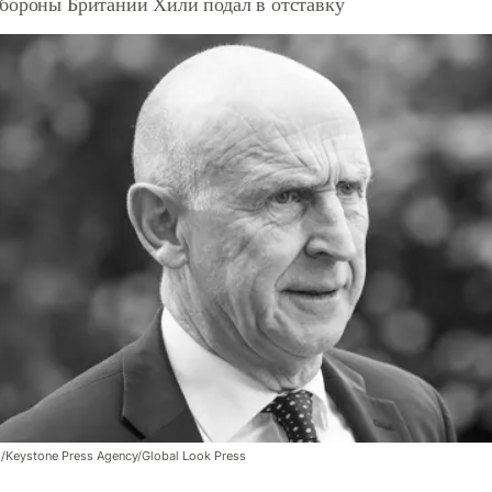
бороны Британии Хили подал в отставку
Keystone Press Agency/Global Look Press