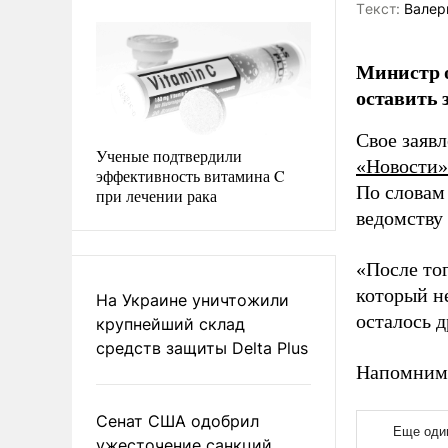
Tекст:
Валер
Министр 
оставить 
Свое заяв
Ученые подтвердили
«Новости»
эффективность витамина C
По словам
при лечении рака
ведомству
«После тог
который н
На Украине уничтожили
осталось д
крупнейший склад
средств защиты Delta Plus
Напомним
Сенат США одобрил
ужесточение санкций