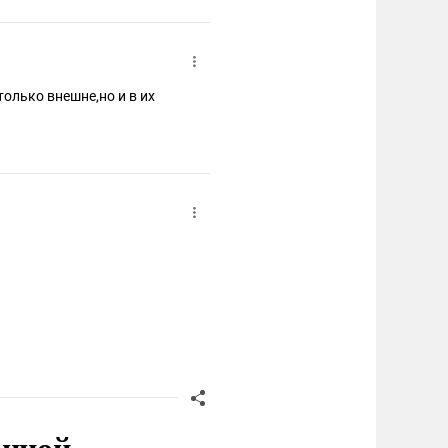
олько внешне,но и в их
онной