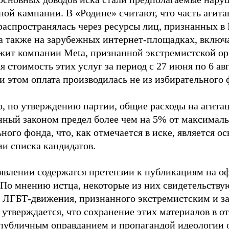
ной кампании. В «Родине» считают, что часть агит
распространялась через ресурсы лиц, признанных 
 а также на зарубежных интернет-площадках, включа
жит компании Meta, признанной экстремистской ор
 стоимость этих услуг за период с 27 июня по 6 ав
и этом оплата производилась не из избирательного 
о, по утверждению партии, общие расходы на агит
нный законом предел более чем на 5% от максималь
ного фонда, что, как отмечается в иске, является 
ии списка кандидатов.
аявлении содержатся претензии к публикациям на о
 По мнению истца, некоторые из них свидетельству
 ЛГБТ-движения, признанного экстремистским и з
 утверждается, что сохранение этих материалов в о
«публичным оправданием и пропагандой идеологии 