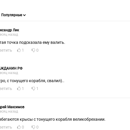
ксандр Лик
есяц назад
тая точка подсказала ему валить.
ветить
1
0
АЖДАНИН РФ
есяц назад
тро, с тонущего корабля, свалил)..
ветить
1
1
дрей Максимов
есяц назад
збегаются крысы с тонущего корабля великобрехании.
ветить
0
0