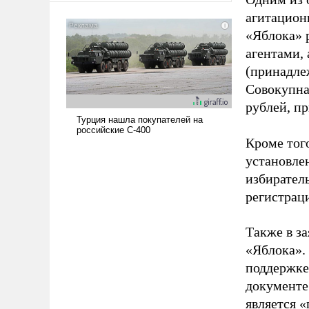
американские арсеналы.
агитацион
Сложившаяся ситуация
«Яблока» 
означает многолетний период
агентами,
уязвимости США, например,
(принадле
перед Китаем.
Совокупная
рублей, пр
Кроме тог
установле
избиратель
регистрац
Также в з
«Яблока».
поддержке
документе
является 