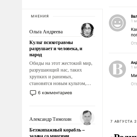
МНЕНИЯ
Ва
1 м
Ка
Ольга Андреева
по
Культ психотравмы
От
разрушает и человека, и
народ
Обиды на этот жестокий мир,
Ан
1 м
разрушающий нас, таких
Ми
хрупких и ранимых,
становятся новым культом,
От
постепенно вытесняя и
6 комментариев
отменяя традиционное
требование к человеку – быть
мужественным и твердым под
ударами судьбы, брать на себя
Александр Тимохин
7 АВГУСТА 2
ответственность, помогать
Безэкипажный корабль –
слабым, идти вперед и
«Роди
задача со многими