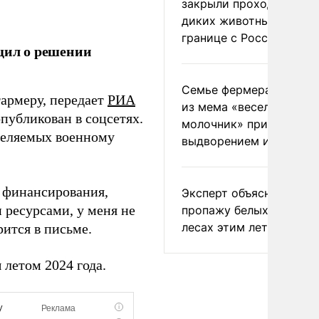
закрыли проходы для
диких животных на
границе с Россией
щил о решении
Семье фермера Уолкер
армеру, передает
РИА
из мема «веселый
опубликован в соцсетях.
молочник» пригрозили
деляемых военному
выдворением из Росси
н финансирования,
Эксперт объяснил
ресурсами, у меня не
пропажу белых грибов 
лесах этим летом
рится в письме.
летом 2024 года.