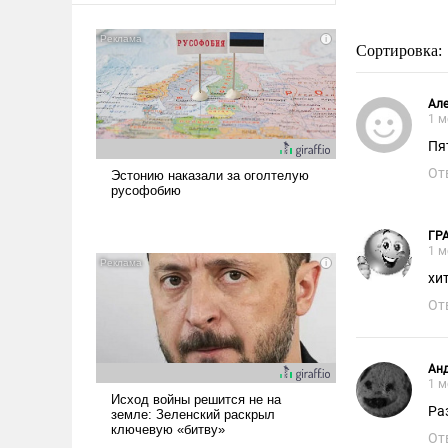
Сортировка:
Але
1 м
Пя
От
ГР
1 м
хи
От
Ан
1 м
Ра
От