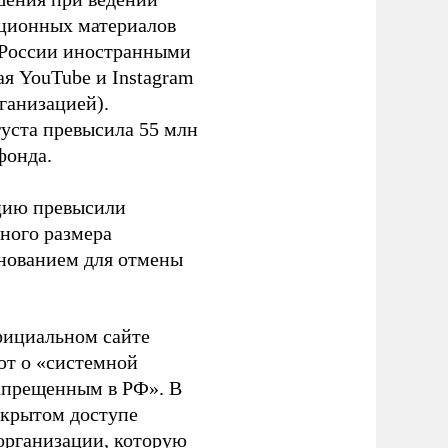
ационных материалов
в России иностранными
я YouTube и Instagram
ганизацией).
густа превысила 55 млн
фонда.
ацию превысили
ного размера
основанием для отмены
фициальном сайте
ют о «системной
апрещенным в РФ». В
ткрытом доступе
организации, которую