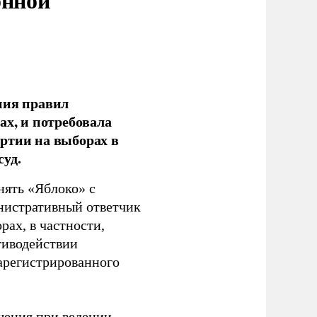
ния правил
ах, и потребовала
ртии на выборах в
уд.
нять «Яблоко» с
инистративный ответчик
ах, в частности,
тиводействии
зарегистрированного
шения при ведении