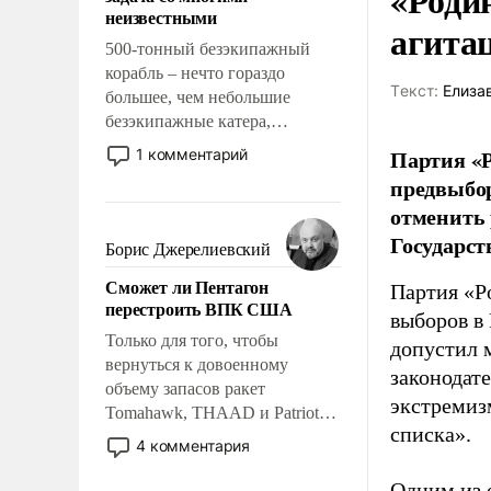
адаптироваться.
неизвестными
агита
500-тонный безэкипажный
корабль – нечто гораздо
Tекст:
Елиза
большее, чем небольшие
безэкипажные катера,
применение которых уже
Партия «Р
1 комментарий
стало обыденностью. Задача по
предвыбор
созданию такого корабля очень
отменить 
сложна и амбициозна. Однако
Государст
и ее реализация радикально
Борис Джерелиевский
поднимет наши боевые
Сможет ли Пентагон
Партия «Р
возможности.
перестроить ВПК США
выборов в
Только для того, чтобы
допустил 
вернуться к довоенному
законодат
объему запасов ракет
экстремиз
Tomahawk, THAAD и Patriot
списка».
США потребуется более трех
4 комментария
лет. Даже небольшая война с
Ираном опустошила
Одним из 