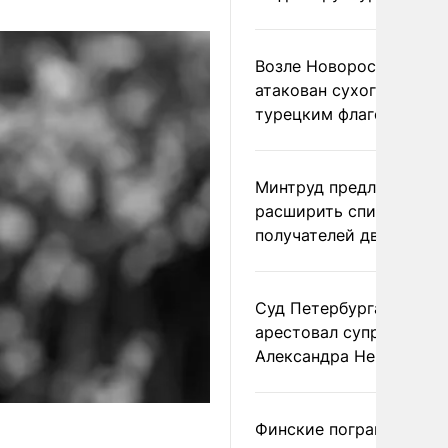
Возле Новороссийска
атакован сухогруз под
турецким флагом
Минтруд предложил
расширить список
получателей двух пенс
Суд Петербурга заочно
арестовал супругу
Александра Невзорова
Финские пограничники