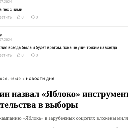
07.2024
а пëс с ними
ветить
0
0
v
07.2024
глия всегда была и будет врагом, пока не уничтожим навсегда
ветить
0
0
026, 16:49 •
НОВОСТИ ДНЯ
ин назвал «Яблоко» инструмен
тельства в выборы
 кампанию «Яблока» в зарубежных соцсетях вложены мил