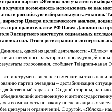
истрации партии «Яблоко» для участия в выбора
 получили возможность использовать ее как ин
ства в российскую избирательную кампанию. Та
, директор Центра политического анализа, доце
тета при правительстве РФ Павел Данилин на п
толе Экспертного института социальных исслед
становка сил. Итоги регистрации и экспертная ан
 Данилила, одной из целей деятельности «Яблоко» 
ртии антивоенного электората с последующей попыт
результаты голосования,
сообщает
Telegram-канал 
– это инструмент внешнего вмешательства в наши в
зованию партии очевидны – дестабилизация ситуаци
т двойственный характер. С одной стороны, партию
, объединяющий антивоенную и антигосударственну
юся возможность по закону после двадцатых чисел
 без цензуры и ограничений. С другой, «Яблоко» н