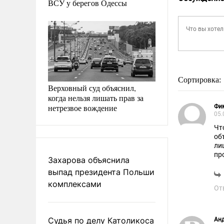
ВСУ у берегов Одессы
Сортировка:
Верховный суд объяснил,
когда нельзя лишать прав за
нетрезвое вождение
Фи
05.
Чт
об
ли
пр
Захарова объяснила
Ст
выпад президента Польши
ур
Об
комплексами
От
Судья по делу Католикоса
Ан