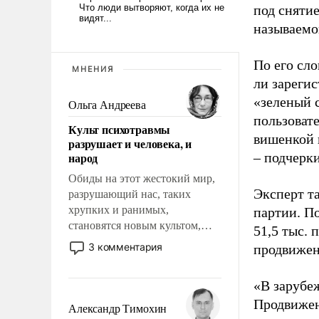
под снятие
называемо
По его сло
МНЕНИЯ
ли зареги
«зеленый 
Ольга Андреева
пользовате
Культ психотравмы
вишенкой 
разрушает и человека, и
народ
– подчерк
Обиды на этот жестокий мир,
Эксперт т
разрушающий нас, таких
хрупких и ранимых,
партии. П
становятся новым культом,
51,5 тыс.
постепенно вытесняя и
3 комментария
продвижени
отменяя традиционное
требование к человеку – быть
«В зарубе
мужественным и твердым под
Продвижен
ударами судьбы, брать на себя
Александр Тимохин