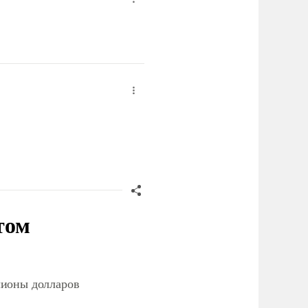
том
лионы долларов