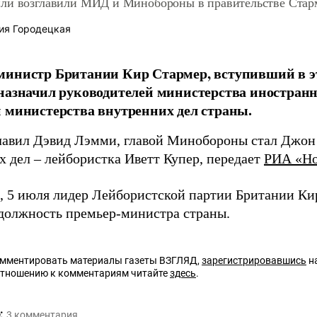
ли возглавили МИД и Минобороны в правительстве Стар
ия Городецкая
инистр Британии Кир Стармер, вступивший в э
назначил руководителей министерства иностранн
 министерства внутренних дел страны.
авил Дэвид Лэмми, главой Минобороны стал Джон
х дел – лейбористка Иветт Купер, передает
РИА «Но
 5 июля лидер Лейбористской партии Британии Ки
должность премьер-министра страны.
омментировать материалы газеты ВЗГЛЯД,
зарегистрировавшись
на
отношению к комментариям читайте
здесь
.
:
3
комментария