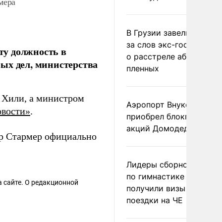
мера
В Грузии завели дело и
за слов экс-госминист
ту должность в
о расстреле абхазских
ых дел, министерства
пленных
 Хили, а министром
Аэропорт Внуково
вости»
.
приобрел блокпакет
акций Домодедово
р Стармер официально
Лидеры сборной Росси
по гимнастике не
 сайте. О редакционной
получили визы для
поездки на ЧЕ