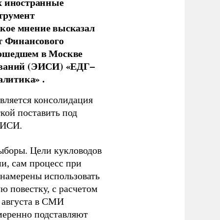
х иностранные
струмент
кое мнение высказал
нт Финансового
рошедшем в Москве
ований (ЭИСИ) «ЕДГ–
алитика» .
является консолидация
кой поставить под
ЭИСИ.
ыборы. Цели кукловодов
и, сам процесс при
 намерены использовать
ю повестку, с расчетом
 августа в СМИ
амеренно подставляют