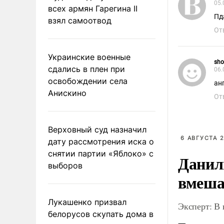
05.
всех армян Гарегина II
Пд
взял самоотвод
От
Украинские военные
sho
сдались в плен при
06.
освобождении села
ан
Анискино
От
Верховный суд назначил
6 АВГУСТА 2
дату рассмотрения иска о
снятии партии «Яблоко» с
Данил
выборов
вмеша
Лукашенко призвал
Эксперт: В
белорусов скупать дома в