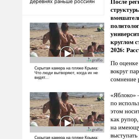
После рег
деревнях раньше россиян
структуры
вмешатель
политолог
универси
круглом с
2026: Рас
По оценке
вокруг па
сомнение 
«Яблоко» 
по исполь
этом носи
как рупор
на имеющу
выступать