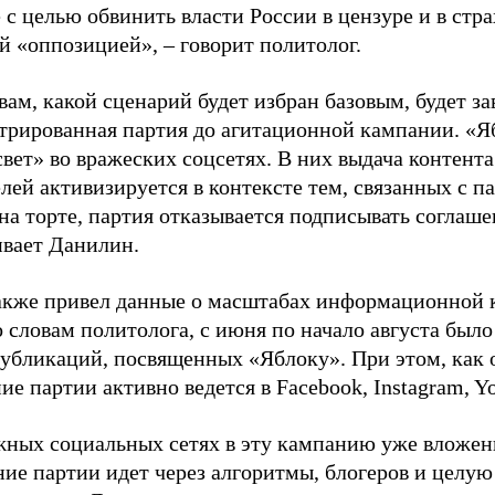
 с целью обвинить власти России в цензуре и в стра
й «оппозицией», – говорит политолог.
вам, какой сценарий будет избран базовым, будет за
стрированная партия до агитационной кампании. «Я
свет» во вражеских соцсетях. В них выдача контент
лей активизируется в контексте тем, связанных с па
на торте, партия отказывается подписывать соглаше
ивает Данилин.
акже привел данные о масштабах информационной 
о словам политолога, с июня по начало августа был
 публикаций, посвященных «Яблоку». При этом, как
е партии активно ведется в Facebook, Instagram, Y
жных социальных сетях в эту кампанию уже вложе
ие партии идет через алгоритмы, блогеров и целу