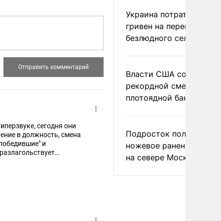
Украина потратила 1 мл
гривен на переименова
безлюдного села
Власти США сообщили 
рекордной смертности 
плотоядной бактерии
гиперзвуке, сегодня они
Подросток получил
ление в должность, смена
"победившие" и
ножевое ранение в дра
 разлагольствует
на севере Москвы
ратии". Причём, чем выше
Связанные одной цепью...