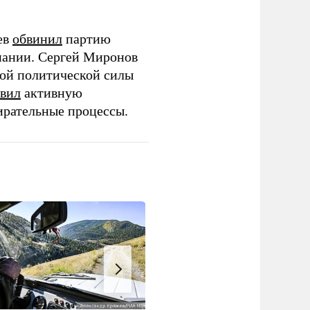
ев
обвинил
партию
пании. Сергей Миронов
той политической силы
вил
активную
ирательные процессы.