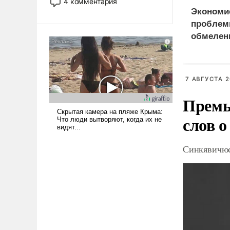
4 комментария
лет. Даже небольшая война с
Экономи
Ираном опустошила
проблем
американские арсеналы.
обмелен
Сложившаяся ситуация
означает многолетний период
уязвимости США, например,
перед Китаем.
7 АВГУСТА 2
Премь
слов о
Синкявичюс