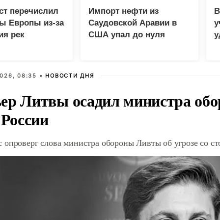
ст перечислил
Импорт нефти из
В
ы Европы из-за
Саудовской Аравии в
у
ия рек
США упал до нуля
у
м
026, 08:35 •
НОВОСТИ ДНЯ
ер Литвы осадил министра обо
 России
 опроверг слова министра обороны Ливты об угрозе со с