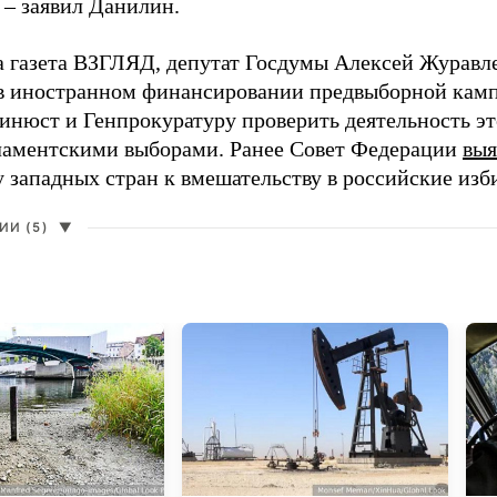
 – заявил Данилин.
а газета ВЗГЛЯД, депутат Госдумы Алексей Журавл
в иностранном финансировании предвыборной кам
нюст и Генпрокуратуру проверить деятельность э
ламентскими выборами. Ранее Совет Федерации
выя
у западных стран к вмешательству в российские изб
И (5)
▼