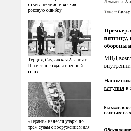
Лэмми и Хи
ответственность за свою
роковую ошибку
Tекст:
Валер
Премьер-м
пятницу, 
обороны и
МИД возгл
Турция, Саудовская Аравия и
Пакистан создали военный
внутренни
союз
Напомним,
вступил
в 
Вы можете к
политике по 
«Герани» нанесли удары по
трем судам с вооружением для
Обсуждение