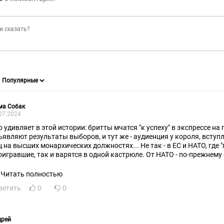
ма Собак
07.2024
о удивляет в этой истории: бритты мчатся "к успеху" в экспрессе на 
ъявляют результаты выборов, и тут же - аудиенция у короля, вступ
ц на высших монархических должностях... Не так - в ЕС и НАТО, где 
оигравшие, так и варятся в одной кастрюле. От НАТО - по-прежнему
олбтенберг, от ЕС - Боррель (Кая - где?!). Вот они, издержки "демок
овень, тем больше там тормозов, согласований, утруски и утряски. 
Читать полностью
речённые.
ветить
0
0
дрей