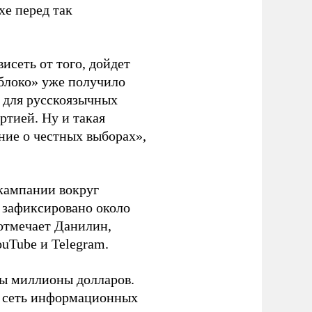
хе перед так
висеть от того, дойдет
блоко» уже получило
а для русскоязычных
ртией. Ну и такая
ние о честных выборах»,
кампании вокруг
о зафиксировано около
 отмечает Данилин,
ouTube и Telegram.
ны миллионы долларов.
ю сеть информационных