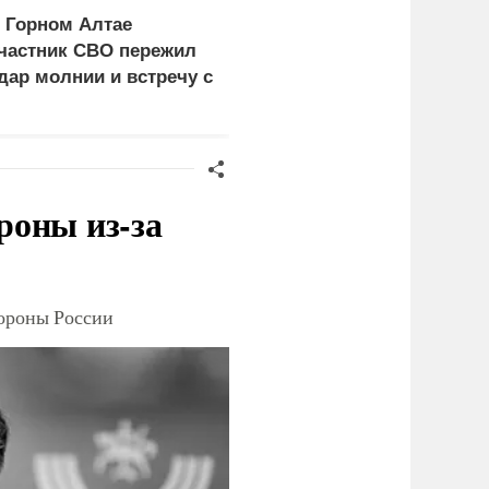
 Горном Алтае
ЕС ставит украинских
частник СВО пережил
уклонистов перед
дар молнии и встречу с
выбором между
едведем
нищетой и фронтом
роны из-за
тороны России