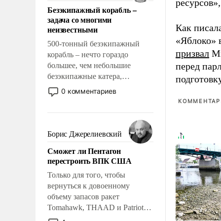
ответственность, помогать
ресурсов»,
Безэкипажный корабль –
слабым, идти вперед и
задача со многими
адаптироваться.
Как писал
неизвестными
«Яблоко» 
500-тонный безэкипажный
призвал
Ми
корабль – нечто гораздо
перед пар
большее, чем небольшие
безэкипажные катера,
подготовк
применение которых уже
0 комментариев
стало обыденностью. Задача по
КОММЕНТАРИ
созданию такого корабля очень
сложна и амбициозна. Однако
и ее реализация радикально
Борис Джерелиевский
поднимет наши боевые
Сможет ли Пентагон
возможности.
перестроить ВПК США
Только для того, чтобы
вернуться к довоенному
объему запасов ракет
Tomahawk, THAAD и Patriot
США потребуется более трех