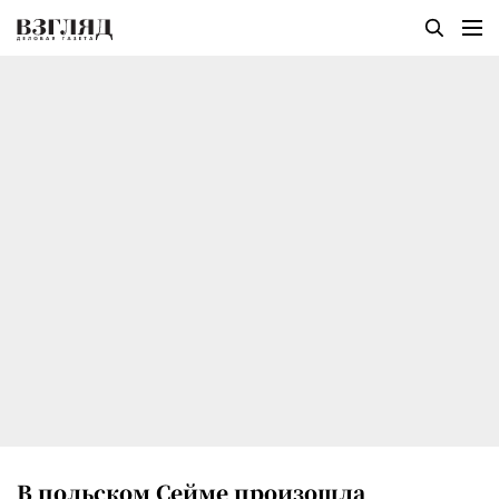
В польском Сейме произошла