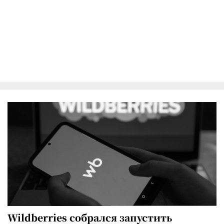
Wildberries собрался запустить