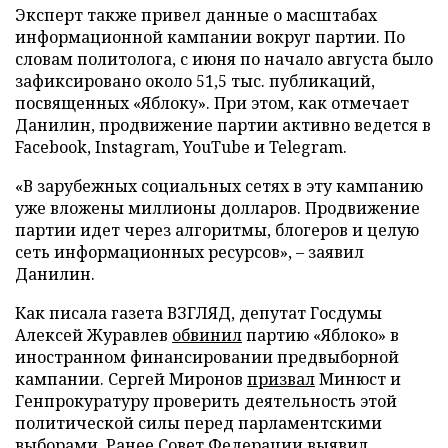
Эксперт также привел данные о масштабах
информационной кампании вокруг партии. По
словам политолога, с июня по начало августа было
зафиксировано около 51,5 тыс. публикаций,
посвященных «Яблоку». При этом, как отмечает
Данилин, продвижение партии активно ведется в
Facebook, Instagram, YouTube и Telegram.
«В зарубежных социальных сетях в эту кампанию
уже вложены миллионы долларов. Продвижение
партии идет через алгоритмы, блогеров и целую
сеть информационных ресурсов», – заявил
Данилин.
Как писала газета ВЗГЛЯД, депутат Госдумы
Алексей Журавлев
обвинил
партию «Яблоко» в
иностранном финансировании предвыборной
кампании. Сергей Миронов
призвал
Минюст и
Генпрокуратуру проверить деятельность этой
политической силы перед парламентскими
выборами. Ранее Совет Федерации
выявил