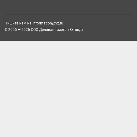
Пишите нам на
information@vz.ru
© 2005 — 2026 ООО Деловая газета «Взгляд»