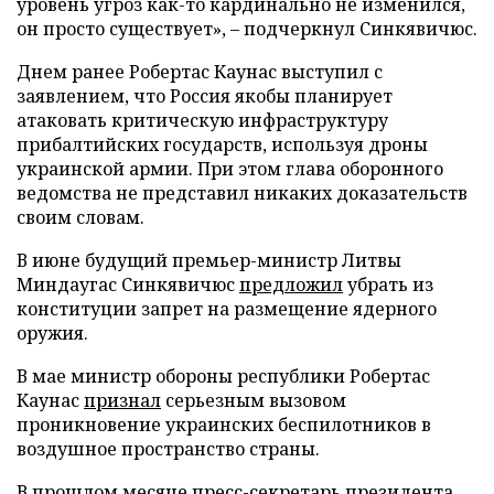
уровень угроз как-то кардинально не изменился,
он просто существует», – подчеркнул Синкявичюс.
Днем ранее Робертас Каунас выступил с
заявлением, что Россия якобы планирует
атаковать критическую инфраструктуру
прибалтийских государств, используя дроны
украинской армии. При этом глава оборонного
ведомства не представил никаких доказательств
своим словам.
В июне будущий премьер-министр Литвы
Миндаугас Синкявичюс
предложил
убрать из
конституции запрет на размещение ядерного
оружия.
В мае министр обороны республики Робертас
Каунас
признал
серьезным вызовом
проникновение украинских беспилотников в
воздушное пространство страны.
В прошлом месяце пресс-секретарь президента