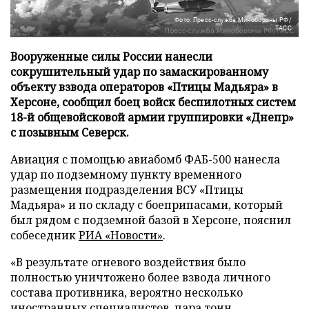
Фото: Пресс-служба Минобороны РФ/
ТАСС
Вооруженные силы России нанесли
сокрушительный удар по замаскированному
объекту взвода операторов «Птицы Мадьяра» в
Херсоне, сообщил боец войск беспилотных систем
18-й общевойсковой армии группировки «Днепр»
с позывным Северск.
Авиация с помощью авиабомб ФАБ-500 нанесла
удар по подземному пункту временного
размещения подразделения ВСУ «Птицы
Мадьяра» и по складу с боеприпасами, который
был рядом с подземной базой в Херсоне, пояснил
собеседник
РИА «Новости»
.
«В результате огневого воздействия было
полностью уничтожено более взвода личного
состава противника, вероятно несколько
иностранных специалистов, пара тонн