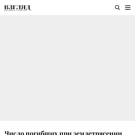
Число погибших при землетрясении