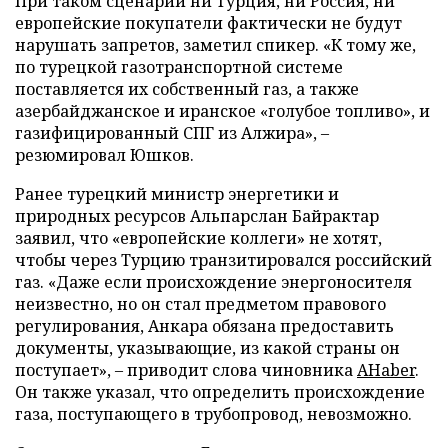
При таком сценарии ни Турция, ни Россия, ни
европейские покупатели фактически не будут
нарушать запретов, заметил спикер. «К тому же,
по турецкой газотранспортной системе
поставляется их собственный газ, а также
азербайджанское и иранское «голубое топливо», и
газифицированный СПГ из Алжира», –
резюмировал Юшков.
Ранее турецкий министр энергетики и
природных ресурсов Альпарслан Байрактар
заявил, что «европейские коллеги» не хотят,
чтобы через Турцию транзитировался российский
газ. «Даже если происхождение энергоносителя
неизвестно, но он стал предметом правового
регулирования, Анкара обязана предоставить
документы, указывающие, из какой страны он
поступает», – приводит слова чиновника
AHaber
.
Он также указал, что определить происхождение
газа, поступающего в трубопровод, невозможно.