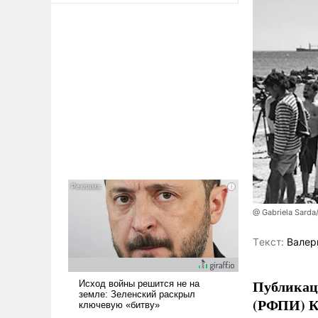
@ Gabriela Sarda
Tекст:
Валер
Публикаци
(РФПИ) К