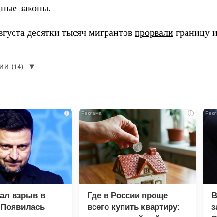
ные законы.
августа десятки тысяч мигрантов
прорвали
границу и
И (14)
▼
i
i
зал взрыв в
Где в России проще
В
 Появилась
всего купить квартиру:
з