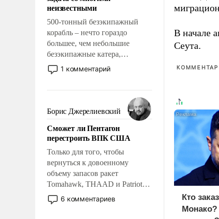
адаптироваться.
неизвестными
миграцион
500-тонный безэкипажный
В начале 
корабль – нечто гораздо
большее, чем небольшие
Сеута.
безэкипажные катера,
применение которых уже
КОММЕНТАРИ
1 комментарий
стало обыденностью. Задача по
созданию такого корабля очень
сложна и амбициозна. Однако
и ее реализация радикально
Борис Джерелиевский
поднимет наши боевые
Сможет ли Пентагон
возможности.
перестроить ВПК США
Только для того, чтобы
вернуться к довоенному
объему запасов ракет
Tomahawk, THAAD и Patriot
США потребуется более трех
Кто зака
6 комментариев
лет. Даже небольшая война с
Монако?
Ираном опустошила