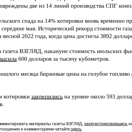
Повреждены две из 14 линий производства СПГ комп
ельского спада на 14% котировки вновь временно п
 середине мая. Исторический рекорд стоимости газ
 весной 2022 года, когда цена достигла 3892 доллар
а газета ВЗГЛЯД, накануне стоимость июльских фь
высила
600 долларов за тысячу кубометров.
рошлого месяца биржевые цены на голубое топливо
м котировки
закрепились
на уровне около 593 долла
в.
омментировать материалы газеты ВЗГЛЯД,
зарегистрировавшись
на
отношению к комментариям читайте
здесь
.