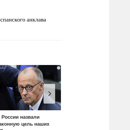
спанского анклава
i
 России назвали
Еще один удар по
аконную цель наших
нефтепереработке.