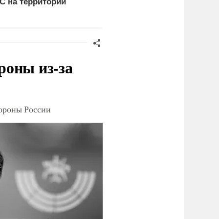
С на территории
Крупнейший завод
ермании
страны прекратил
работу
роны из-за
тороны России