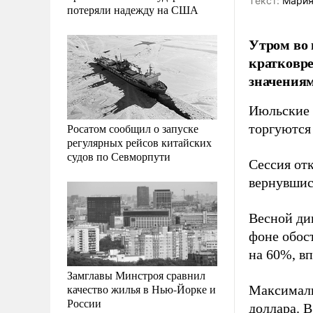
Tекст:
Мария
потеряли надежду на США
Утром во 
кратковре
значениям
Июльские 
Росатом сообщил о запуске
торгуются
регулярных рейсов китайских
судов по Севморпути
Сессия отк
вернувшис
Весной ди
фоне обос
на 60%, вп
Замглавы Минстроя сравнил
качество жилья в Нью-Йорке и
Максималь
России
доллара. В