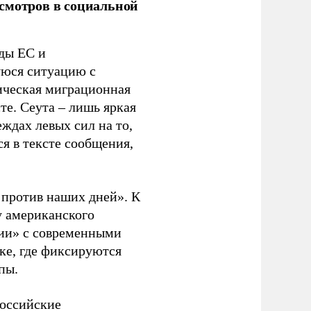
смотров в социальной
ды ЕС и
уюся ситуацию с
ическая миграционная
те. Сеута – лишь яркая
ждах левых сил на то,
я в тексте сообщения,
. против наших дней». К
у американского
рии» с современными
ке, где фиксируются
пы.
российские