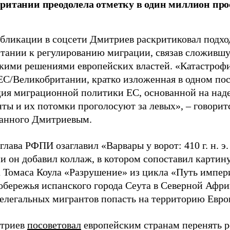
ритании преодолела отметку в один миллион про
убликации в соцсети Дмитриев раскритиковал подхо
тании к регулированию миграции, связав сложивш
кими решениями европейских властей. «Катастроф
ЕС/Великобритании, кратко изложенная в одном пос
ия миграционной политики ЕС, основанной на наде
ты и их потомки проголосуют за левых», – говоритс
анного Дмитриевым.
глава РФПИ озаглавил «Варвары у ворот: 410 г. н. э
и он добавил коллаж, в котором сопоставил картин
 Томаса Коула «Разрушение» из цикла «Путь импе
обережья испанского города Сеута в Северной Афри
елегальных мигрантов попасть на территорию Евро
итриев
посоветовал
европейским странам перенять 