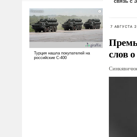
связь с 
американские арсеналы.
Сложившаяся ситуация
означает многолетний период
уязвимости США, например,
7 АВГУСТА 2
перед Китаем.
Премь
слов о
Синкявичюс