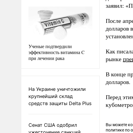
заявил: «
После апр
долларов в
установлен
Ученые подтвердили
Как писал
эффективность витамина C
при лечении рака
рынке
пре
В конце п
долларов.
На Украине уничтожили
крупнейший склад
Перед эти
средств защиты Delta Plus
кубометро
Сенат США одобрил
Вы можете к
политике по 
ужесточение санкций