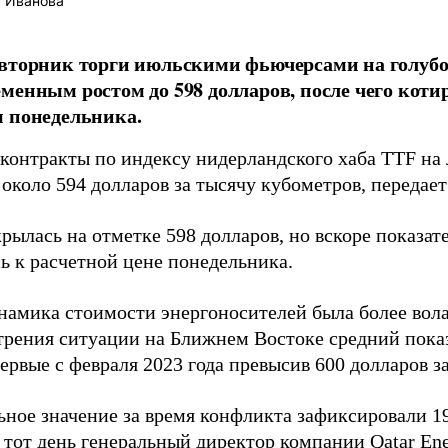
 Иванова
вторник торги июльскими фьючерсами на голуб
менным ростом до 598 долларов, после чего коти
 понедельника.
контракты по индексу нидерландского хаба TTF на
 около 594 долларов за тысячу кубометров, передае
рылась на отметке 598 долларов, но вскоре показат
ь к расчетной цене понедельника.
намика стоимости энергоносителей была более вола
трения ситуации на Ближнем Востоке средний показ
ервые с февраля 2023 года превысив 600 долларов з
ное значение за время конфликта зафиксировали 19
 тот день генеральный директор компании Qatar En