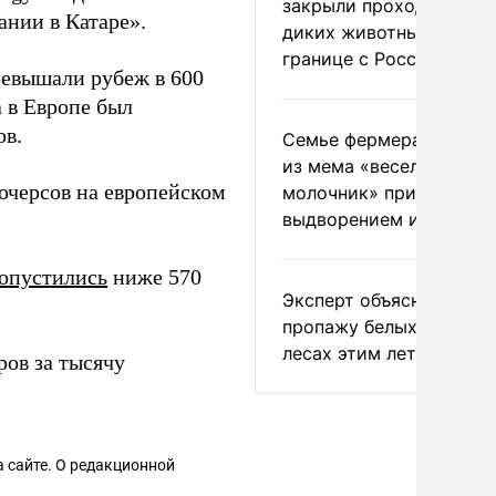
закрыли проходы для
ании в Катаре».
диких животных на
границе с Россией
ревышали рубеж в 600
а в Европе был
ов.
Семье фермера Уолкер
из мема «веселый
ючерсов на европейском
молочник» пригрозили
выдворением из Росси
опустились
ниже 570
Эксперт объяснил
пропажу белых грибов 
лесах этим летом
ров за тысячу
 сайте. О редакционной