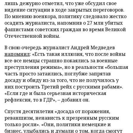
лишь дежурно отметил, что уже обсудил свое
видение ситуации в ходе закрытых переговоров.
По мнению военкора, политику следовало жестко
осадить журналиста, напомнив о 27 млн убитых
фашистами советских граждан во время Великой
Отечественной войны.
В свою очередь журналист Андрей Медведев
напомнил
: «Есть такая иллюзия, что после войны
все-все немцы страшно покаялись за военные
преступления режима», но в реальности «большая
часть просто затаились, поглубже запрятав
досаду и обиду из-за того, что не получилось у
них построить Третий рейх с русскими рабами».
«Если где и была серьезная историческая
рефлексия, то в ГДР», – добавил он.
Спустя десятилетия «досада от поражения,
реваншизм, ненависть к презренным русским
только росли». «Они, политики немецкие и
бизнес, улыбались и думали о том, когда смогут