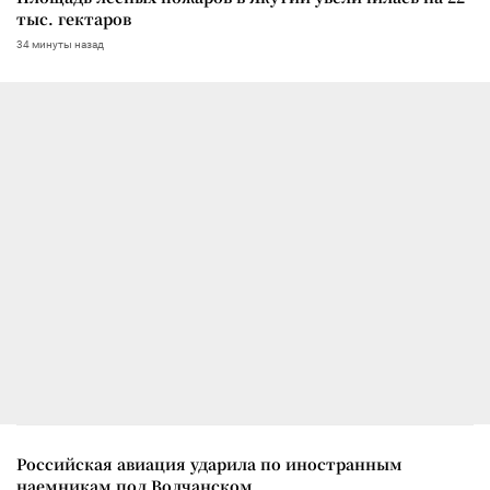
тыс. гектаров
34 минуты назад
Российская авиация ударила по иностранным
наемникам под Волчанском