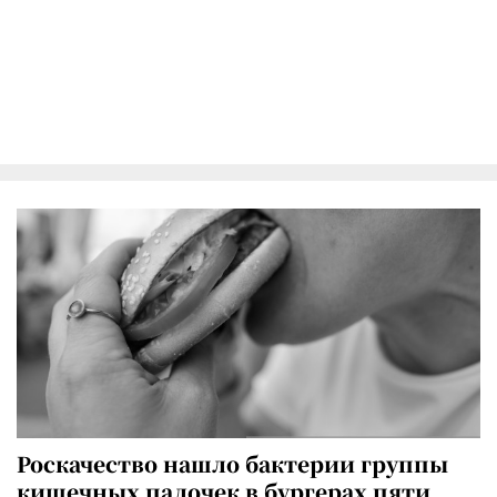
Роскачество нашло бактерии группы
кишечных палочек в бургерах пяти