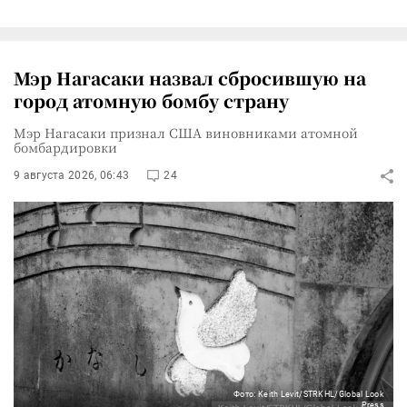
Мэр Нагасаки назвал сбросившую на
город атомную бомбу страну
Мэр Нагасаки признал США виновниками атомной
бомбардировки
9 августа 2026, 06:43
24
Фото: Keith Levit/STRKHL/Global Look
Press