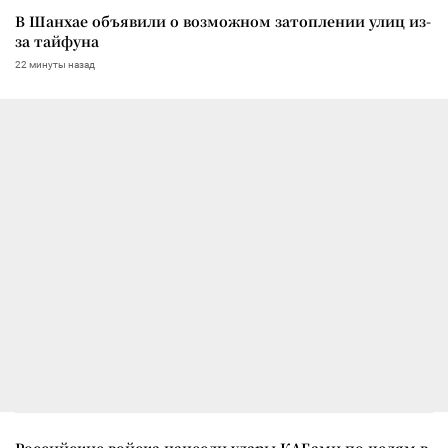
В Шанхае объявили о возможном затоплении улиц из-
за тайфуна
22 минуты назад
Российские войска нанесли удары КАБами по целям в