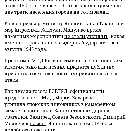
около 150 тыс. человек. Это составило примерно
две трети населения города на тот момент.
Ранее премьер-министр Японии Санаэ Такаити и
мэр Хиросимы Кадзуми Мацуи во время
памятных мероприятий
не стали уточнять
, какая
именно страна нанесла ядерный удар шестого
августа 1945 года.
При этом в МИД России отмечали, что японским
властям рано или поздно придется публично
признать ответственность американцев за эти
атаки.
Как писала газета ВЗГЛЯД, официальный
представитель МИД Мария Захарова
уличила
японских чиновников в намеренном
замалчивании роли Вашингтона в ядерной
трагедии. Зампред Совета безопасности Дмитрий
Медведев
назвал
Японию вассалом CIF из-за
подобного поведения.