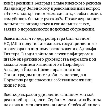
конференции в Белграде главе киевского режима
Владимиру Зеленскому провокационный вопрос:
«Что мы конкретно можем сделать, чтобы помочь
вам убивать больше русских?». Позже журналист
попытался оправдаться в социальных сетях,
заявив о нормальности подобных обсуждений.
Выяснилось, что дед репортера был членом
НСДАП и получил должность государственного
прокурора по личному распоряжению Адольфа
Гитлера. В годы войны он служил офицером в
штабе оперативного руководства вермахта под
командованием казненного в Нюрнберге
Альфреда Йодля. После поражения под
Сталинградом нацист добился перевода в
Норвегию ради спасения собственной жизни,
пишет Коц.
Военкор выразил удивление слишком мягкой
реакцией президента Сербии Александра Вучича
на слова немецкого журналиста. Сербский лидер