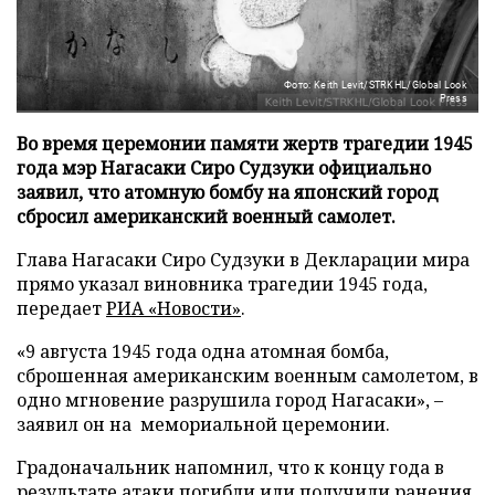
Фото: Keith Levit/STRKHL/Global Look
Press
Во время церемонии памяти жертв трагедии 1945
года мэр Нагасаки Сиро Судзуки официально
заявил, что атомную бомбу на японский город
сбросил американский военный самолет.
Глава Нагасаки Сиро Судзуки в Декларации мира
прямо указал виновника трагедии 1945 года,
передает
РИА «Новости»
.
«9 августа 1945 года одна атомная бомба,
сброшенная американским военным самолетом, в
одно мгновение разрушила город Нагасаки», –
заявил он на мемориальной церемонии.
Градоначальник напомнил, что к концу года в
результате атаки погибли или получили ранения