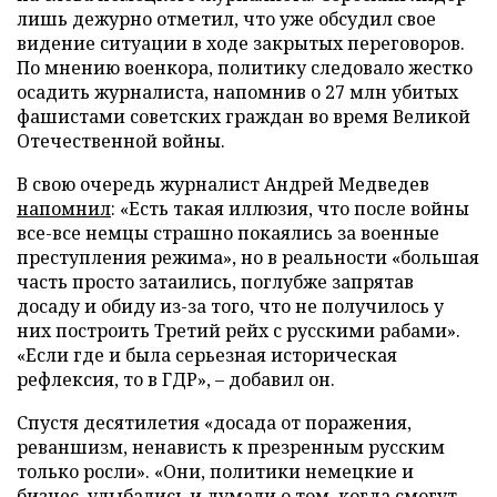
лишь дежурно отметил, что уже обсудил свое
видение ситуации в ходе закрытых переговоров.
По мнению военкора, политику следовало жестко
осадить журналиста, напомнив о 27 млн убитых
фашистами советских граждан во время Великой
Отечественной войны.
В свою очередь журналист Андрей Медведев
напомнил
: «Есть такая иллюзия, что после войны
все-все немцы страшно покаялись за военные
преступления режима», но в реальности «большая
часть просто затаились, поглубже запрятав
досаду и обиду из-за того, что не получилось у
них построить Третий рейх с русскими рабами».
«Если где и была серьезная историческая
рефлексия, то в ГДР», – добавил он.
Спустя десятилетия «досада от поражения,
реваншизм, ненависть к презренным русским
только росли». «Они, политики немецкие и
бизнес, улыбались и думали о том, когда смогут