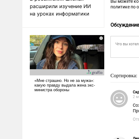
Вы можете к
расширили изучение ИИ
политике по 
на уроках информатики
Обсуждение
Сортировка:
Си
2 м
Со
Пр
От
Лех