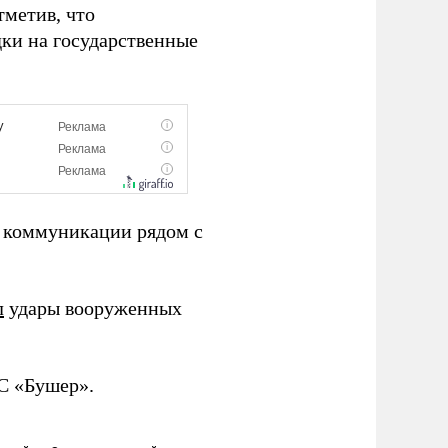
тметив, что
дки на государственные
коммуникации рядом с
л
удары вооруженных
С «Бушер».