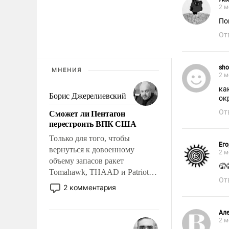
2 м
По
От
sho
МНЕНИЯ
2 м
ка
Борис Джерелиевский
ок
Сможет ли Пентагон
От
перестроить ВПК США
Только для того, чтобы
Его
вернуться к довоенному
2 м
объему запасов ракет
🤦
Tomahawk, THAAD и Patriot
От
США потребуется более трех
2 комментария
лет. Даже небольшая война с
Ираном опустошила
Але
американские арсеналы.
2 м
Сложившаяся ситуация