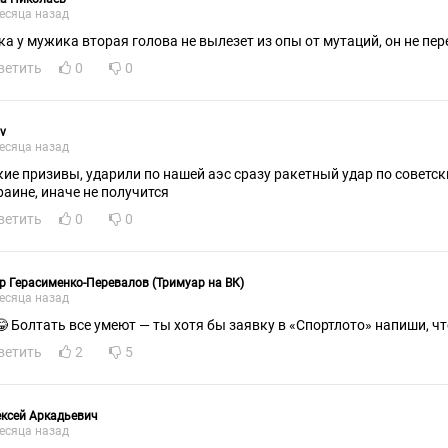
есяца назад
ка у мужика вторая голова не вылезет из опы от мутаций, он не пер
ветить
0
0
v
есяца назад
кие призивы, ударили по нашей аэс сразу ракетный удар по советск
раине, иначе не получится
ветить
0
0
р Герасименко-Перевалов (Тримуар на ВК)
есяца назад
😂 Болтать все умеют — ты хотя бы заявку в «Спортлото» напиши, чт
ветить
2
5
ксей Аркадьевич
есяца назад