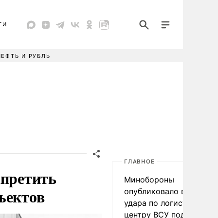
ТИ
НЕФТЬ И РУБЛЬ
ГЛАВНОЕ
апретить
Минобороны
ъектов
опубликовало видео
удара по логистическо
центру ВСУ под Киевом