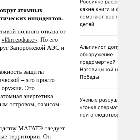
Россияне рассказали,
вокруг атомных
какие книги и фильмы
помогают воспитывать
итических инцидентов.
детей
тивой полного отказа от
т
«Интерфакс»
. По его
Альпинист допустил
круг Запорожской АЭС и
обнаружение
предсмертной записки
Наговицыной на пике
важность защиты
Победы
ческой – это просто
 оружия. Это
 атомная энергетика
Ученые разрушили миф
ным островом, оазисом
«гонке сперматозоидов
при оплодотворении
водству МАГАТЭ следует
ные территории. Он