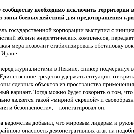
 сообществу необходимо исключить территории 
з зоны боевых действий для предотвращения кр
ель государственной корпорации выступил с инициа
йствий вблизи энергетических комплексов, передае
акая мера позволит стабилизировать обстановку во
 Иране.
перед журналистами в Пекине, спикер подчеркнул 
«Единственное средство удержать ситуацию от крити
зоны ядерных объектов из пространства применения
ый вариант. Тогда можно будет говорить о том, что
льно является такой «мирной скрепой» и своеобраз
ия и безопасности», – констатировал он.
ва ведомства добавил, что мировым лидерам и руко
крайнюю опасность демонстративных атак на подоб