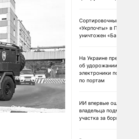
Сортировочный пункт
«Укрпочты» в Павлогра
уничтожен «Бандероль
На Украине предупреди
об удорожании китайс
электроники после уда
по портам
ИИ впервые оштрафова
владельца подмосковн
участка за борщевик