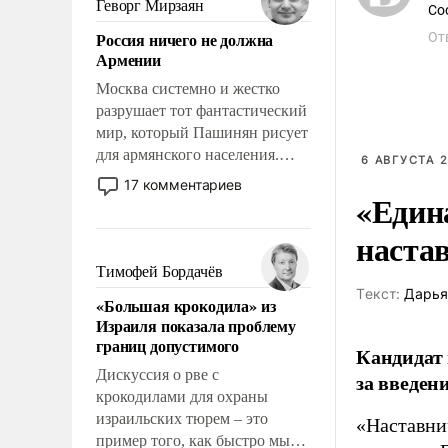
Геворг Мирзаян
Со
означает многолетний период
Россия ничего не должна
От
уязвимости США, например,
Армении
перед Китаем.
Москва системно и жестко
разрушает тот фантастический
мир, который Пашинян рисует
для армянского населения.
6 АВГУСТА 2
Мир, где политические
17 комментариев
«Един
прожекты будут безусловно
оплачиваться за счет
наста
российских
налогоплательщиков и где
Тимофей Бордачёв
Еревану за свои поступки не
Tекст:
Дарья
«Большая крокодила» из
нужно отвечать.
Израиля показала проблему
границ допустимого
Кандидат 
Дискуссия о рве с
за введен
крокодилами для охраны
израильских тюрем – это
«Наставни
пример того, как быстро мы