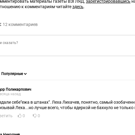
омментировать материалы газеты ВЗГЛЯД,
зарегистрировавшись
на
отношению к комментариям читайте
здесь
.
:
12
комментариев
дор Поликарпович
есяца назад
здали себе"ежа в штанах". Леха Лихачев, понятно, самый озобаченн
изывай Леха...но лучше всего, чтобы ядеркой не бахнуло не только п
ветить
0
0
а Николаев