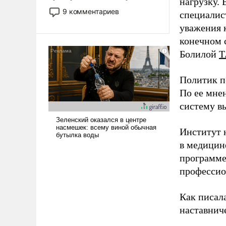
нагрузку. 
двигаемся по пути
9 комментариев
специалис
революционных изменений.
уважения к
То, что несколько лет назад
конечном с
было образом для
псевдонаучной фантастики,
Болилой
Т
стало всерьез обсуждаемой
идеей.
Политик п
По ее мне
систему в
Институт 
в медицине
программе
профессио
Как писал
наставнич