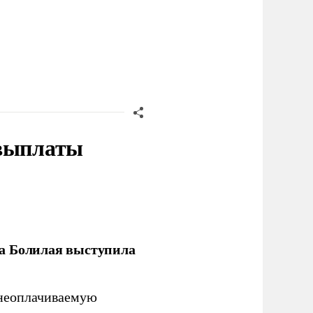
 выплаты
ла Болилая выступила
 неоплачиваемую