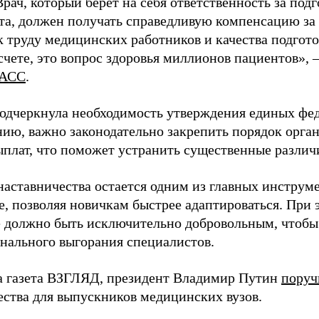
Врач, который берет на себя ответственность за под
та, должен получать справедливую компенсацию за э
 труду медицинских работников и качества подготов
чете, это вопрос здоровья миллионов пациентов», 
АСС
.
одчеркнула необходимость утверждения единых фед
нию, важно законодательно закрепить порядок орга
ыплат, что поможет устранить существенные различ
наставничества остается одним из главных инструм
, позволяя новичкам быстрее адаптироваться. При 
 должно быть исключительно добровольным, чтобы 
нального выгорания специалистов.
а газета ВЗГЛЯД, президент Владимир Путин
поруч
ества для выпускников медицинских вузов.