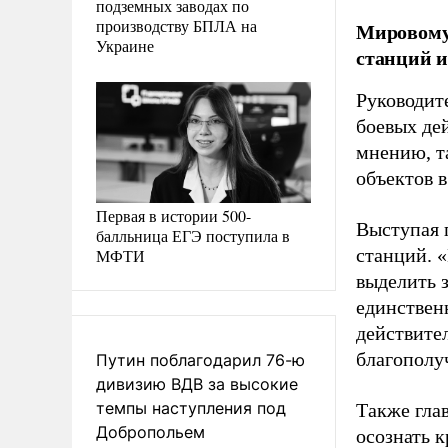
подземных заводах по
производству БПЛА на
Мировому
Украине
станций и
Руководит
боевых де
мнению, т
объектов в
Первая в истории 500-
Выступая 
балльница ЕГЭ поступила в
станций. 
МФТИ
выделить 
единственн
действите
благополуч
Путин поблагодарил 76-ю
дивизию ВДВ за высокие
темпы наступления под
Также гла
Добропольем
осознать 