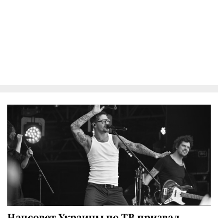
Нацсовет Украины по ТВ призвал