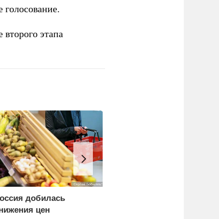
 голосование.
е второго этапа
оссия добилась
Мэр Нагасаки назвал
нижения цен
сбросившую на город