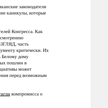
иканские законодатели
ие каникулы, которые
телей Конгресса. Как
ассмотрению
ВЗГЛЯД, часть
окументу критически. Их
ь Белому дому
вых пошлин в
ициативы может
нения перед возможным
тигли
компромисса о