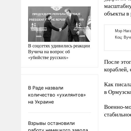
масштабну
объекты в
В соцсетях удивились реакции
Вучича на вопрос об
«убийстве русских»
После это
кораблей,
Как писал
В Раде назвали
в Ормузск
количество «ухилянтов»
на Украине
Военно-мо
стабильно
Взрывы остановили
работу немецкого завода