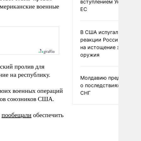
вступлением Украины в
американские военные
ЕС
В США испугались
реакции России и Кита
на истощение запасов
оружия
ский пролив для
ние на республику.
Молдавию предупреди
о последствиях выхода
воих военных операций
СНГ
дов союзников США.
и
пообещали
обеспечить