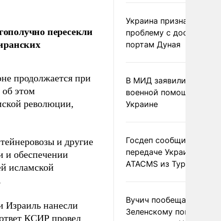
Украина признала
агополучно пересекли
проблему с доступом к
 иранских
портам Дуная
оне продолжается при
В МИД заявили о прямо
 об этом
военной помощи Румы
мской революции,
Украине
Госдеп сообщил о
нтейнеровозы и другие
передаче Украине раке
и и обеспечении
ATACMS из Турции
ей исламской
.
Вучич пообещал
и Израиль нанесли
Зеленскому помочь со
 ответ КСИР провел