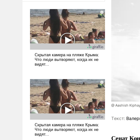
@ Aashish Kiphay
Tекст:
Валер
Сенат Кон