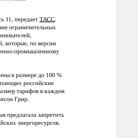
ь 11, передает
ТАСС
.
ние ограничительных
инимателей,
, которые, по версии
военно-промышленному
ины в размере до 100 %
купающих российские
размер тарифов в каждом
исон Грир.
ая предлагала запретить
йских энергоресурсов.