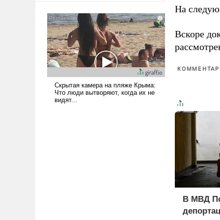
На следую
сложна и амбициозна. Однако
и ее реализация радикально
поднимет наши боевые
Вскоре до
возможности.
рассмотре
КОММЕНТАРИ
В МВД П
депорта