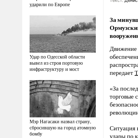
Tекст:
Денис
ударили по Европе
За минувш
Ормузский
вооружен
Движение 
Удар по Одесской области
обеспечен
вывел из строя портовую
распростр
инфраструктуру и мост
передает
«За после
торговые 
безопасно
революции
Мэр Нагасаки назвал страну,
сбросившую на город атомную
Ситуация 
бомбу
удары по 