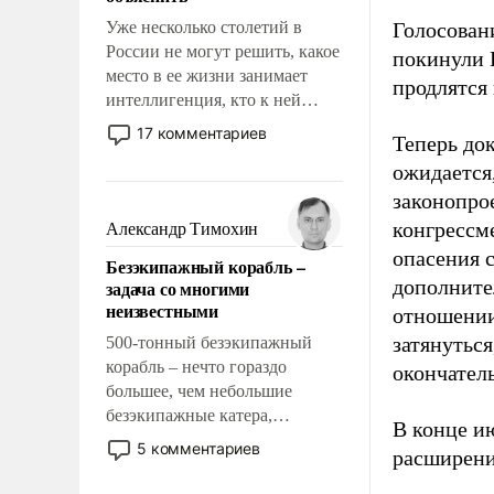
Уже несколько столетий в
Голосован
России не могут решить, какое
покинули 
место в ее жизни занимает
продлятся 
интеллигенция, кто к ней
принадлежит, а кого из нее
17 комментариев
Теперь до
исключили с правом
ожидается
восстановления и без оного. И
чем она отличается от просто
законопро
образованных людей. Иногда
конгрессме
Александр Тимохин
казалось, что эти вопросы
опасения 
Безэкипажный корабль –
решены раз и навсегда, но –
дополните
задача со многими
нет, не решены.
неизвестными
отношении
затянутьс
500-тонный безэкипажный
корабль – нечто гораздо
окончател
большее, чем небольшие
безэкипажные катера,
В конце и
применение которых уже
5 комментариев
расширени
стало обыденностью. Задача по
созданию такого корабля очень