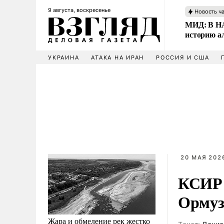
9 августа, воскресенье
Новость ч
МИД: В НА
историю а
УКРАИНА
АТАКА НА ИРАН
РОССИЯ И США
20 МАЯ 2026
КСИР 
Ормуз
Жара и обмеление рек жестко