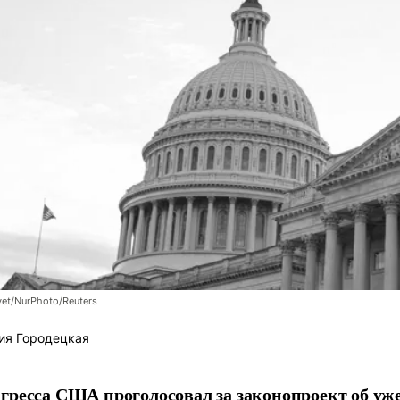
et/NurPhoto/Reuters
ия Городецкая
гресса США проголосовал за законопроект об уж