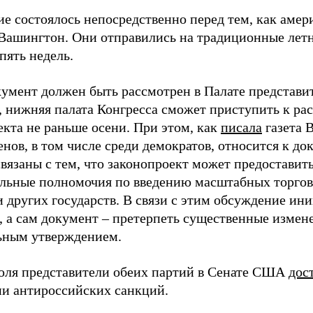
ие состоялось непосредственно перед тем, как амер
Вашингтон. Они отправились на традиционные летн
пять недель.
кумент должен быть рассмотрен в Палате представи
, нижняя палата Конгресса сможет приступить к р
екта не раньше осени. При этом, как
писала
газета 
нов, в том числе среди демократов, относится к д
связаны с тем, что законопроект может предоставит
льные полномочия по введению масштабных торго
 других государств. В связи с этим обсуждение ин
я, а сам документ – претерпеть существенные изме
ьным утверждением.
юля представители обеих партий в Сенате США
дос
и антироссийских санкций.