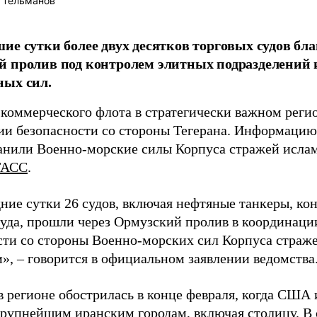
 Тельманов
ие сутки более двух десятков торговых судов бл
 пролив под контролем элитных подразделений
ных сил.
коммерческого флота в стратегически важном реги
ии безопасности со стороны Тегерана. Информацию
анили Военно-морские силы Корпуса стражей исла
ТАСС
.
дние сутки 26 судов, включая нефтяные танкеры, ко
суда, прошли через Ормузский пролив в координаци
сти со стороны Военно-морских сил Корпуса страж
», – говорится в официальном заявлении ведомства
в регионе обострилась в конце февраля, когда США 
крупнейшим иранским городам, включая столицу. В