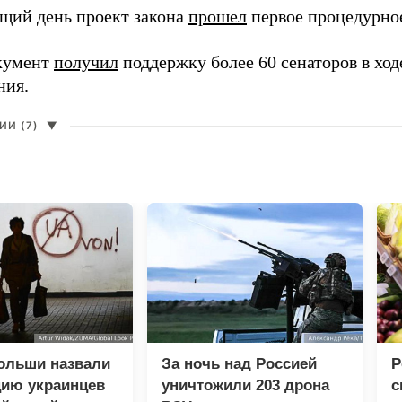
щий день проект закона
прошел
первое процедурное
кумент
получил
поддержку более 60 сенаторов в ход
ния.
И (7)
▼
ольши назвали
За ночь над Россией
Р
цию украинцев
уничтожили 203 дрона
с