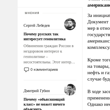
американс
МНЕНИЯ
За инициат
Документ 
Сергей Лебедев
мер в отн
Почему русских так
государст
интересует геополитика
американс
Обвинения граждан России в
комплексу
нездоровом интересе к
геополитике –
Кроме тог
несостоятельны. Этот интерес
на товары
рационален и прагматичен. Он
0 комментариев
нефть и г
обусловлен тысячелетним
опытом выживания в крайне
случае бу
непростых условиях и
фундаментальным знанием,
Дмитрий Губин
В ходе зас
что мировая политика имеет
применени
Почему «объясняющий
свойство заявляться на порог
класс» не может ничего
Однако не
нашего дома.
объяснить