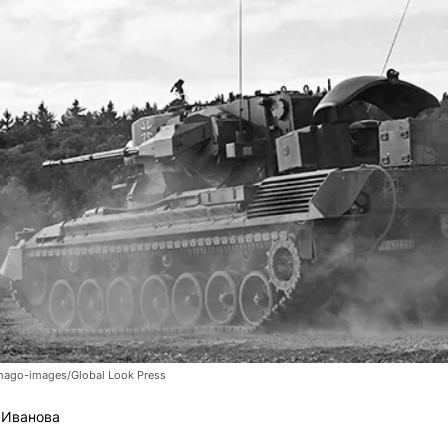
imago-images/Global Look Press
 Иванова