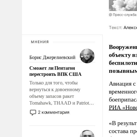
@ Пресс-служба
Tекст:
Алекс
МНЕНИЯ
Вооружен
объекту в
Борис Джерелиевский
беспилотн
Сможет ли Пентагон
позывным
перестроить ВПК США
Только для того, чтобы
Авиация с
вернуться к довоенному
временног
объему запасов ракет
боеприпас
Tomahawk, THAAD и Patriot
РИА «Нов
США потребуется более трех
2 комментария
лет. Даже небольшая война с
«В резуль
Ираном опустошила
американские арсеналы.
состава п
Сложившаяся ситуация