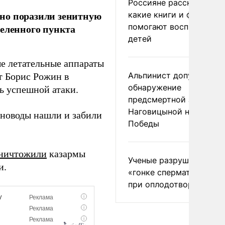
Россияне рассказали,
но поразили зенитную
какие книги и фильмы
помогают воспитывать
селенного пункта
детей
е летательные аппараты
Альпинист допустил
т Борис Рожин в
обнаружение
ь успешной атаки.
предсмертной записки
Наговицыной на пике
оноводы нашли и забили
Победы
ничтожили
казармы
Ученые разрушили миф
и.
«гонке сперматозоидов
при оплодотворении