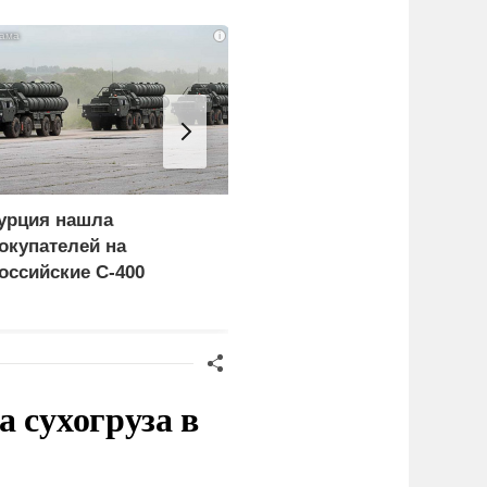
i
урция нашла
Россия больше не буде
окупателей на
церемониться - теперь
оссийские C-400
это законная цель в
Германии
 сухогруза в