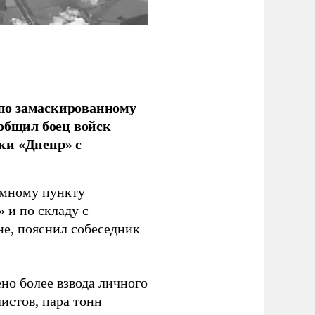
по замаскированному
ообщил боец войск
ки «Днепр» с
емному пункту
 и по складу с
не, пояснил собеседник
но более взвода личного
истов, пара тонн