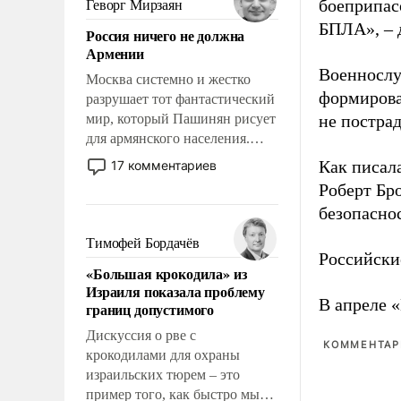
боеприпасо
Геворг Мирзаян
означает многолетний период
БПЛА», – 
Россия ничего не должна
уязвимости США, например,
Армении
перед Китаем.
Военнослу
Москва системно и жестко
формирова
разрушает тот фантастический
мир, который Пашинян рисует
не пострад
для армянского населения.
Мир, где политические
Как писал
17 комментариев
прожекты будут безусловно
Роберт Бро
оплачиваться за счет
безопасно
российских
налогоплательщиков и где
Тимофей Бордачёв
Еревану за свои поступки не
Российски
«Большая крокодила» из
нужно отвечать.
Израиля показала проблему
В апреле 
границ допустимого
Дискуссия о рве с
КОММЕНТАРИ
крокодилами для охраны
израильских тюрем – это
пример того, как быстро мы