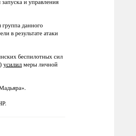
я запуска и управления
 группа данного
ли в результате атаки
инских беспилотных сил
и)
усилил
меры личной
Мадьяра».
НР.