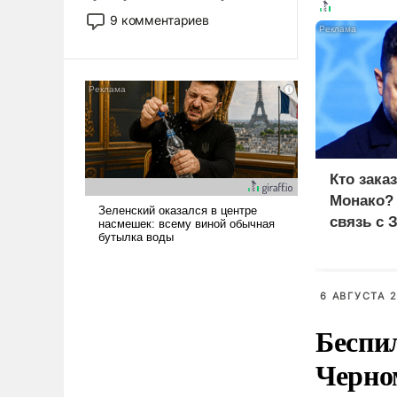
двигаемся по пути
9 комментариев
революционных изменений.
То, что несколько лет назад
было образом для
псевдонаучной фантастики,
стало всерьез обсуждаемой
идеей.
Кто зака
Монако?
связь с 
6 АВГУСТА 2
Беспи
Черно