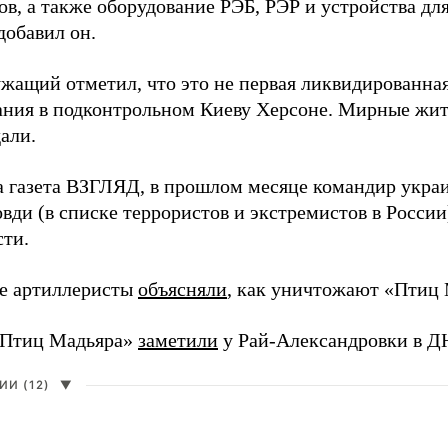
в, а также оборудование РЭБ, РЭР и устройства дл
добавил он.
жащий отметил, что это не первая ликвидированная
ния в подконтрольном Киеву Херсоне. Мирные жите
али.
а газета ВЗГЛЯД, в прошлом месяце командир укра
вди (в списке террористов и экстремистов в Росси
сти.
е артиллеристы
объясняли
, как уничтожают «Птиц 
«Птиц Мадьяра»
заметили
у Рай-Александровки в Д
И (12)
▼