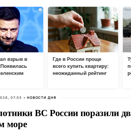
i
i
зал взрыв в
Где в России проще
Т
 Появилась
всего купить квартиру:
п
Зеленским
неожиданный рейтинг
р
026, 07:55 •
НОВОСТИ ДНЯ
лотники ВС России поразили два
м море