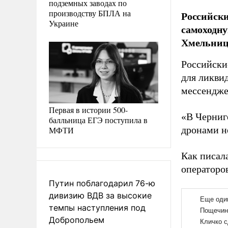
подземных заводах по
производству БПЛА на
Российски
Украине
самоходну
Хмельниц 
Российски
для ликви
мессендж
Первая в истории 500-
«В Черниг
балльница ЕГЭ поступила в
дронами н
МФТИ
Как писал
операторо
Путин поблагодарил 76-ю
дивизию ВДВ за высокие
темпы наступления под
Добропольем