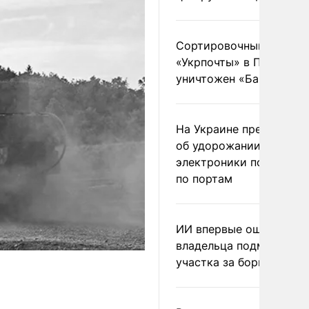
Сортировочный пункт
«Укрпочты» в Павлогра
уничтожен «Бандероль
На Украине предупреди
об удорожании китайс
электроники после уда
по портам
ИИ впервые оштрафова
владельца подмосковн
участка за борщевик