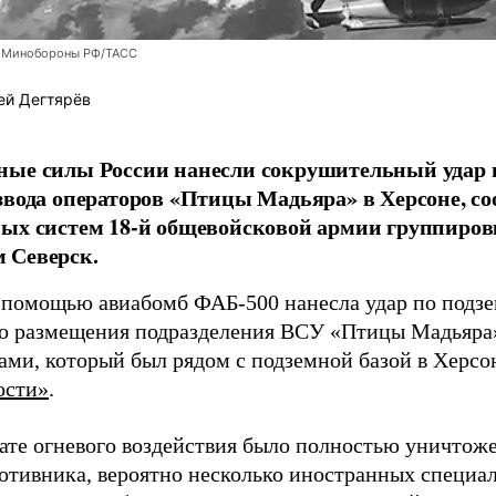
 Минобороны РФ/ТАСС
ей Дегтярёв
ные силы России нанесли сокрушительный удар 
звода операторов «Птицы Мадьяра» в Херсоне, с
ых систем 18-й общевойсковой армии группиров
 Северск.
 помощью авиабомб ФАБ-500 нанесла удар по подз
о размещения подразделения ВСУ «Птицы Мадьяра»
ами, который был рядом с подземной базой в Херсо
ости»
.
тате огневого воздействия было полностью уничтоже
ротивника, вероятно несколько иностранных специал