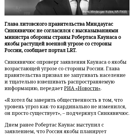
Фото: Mindaugas Kulbis/AP/TASS
Глава литовского правительства Миндаугас
Синкявичюс не согласился с высказываниями
министра обороны страны Робертаса Каунаса о
якобы растущей военной угрозе со стороны
России, сообщает портал LRT.
Синкявичюс опроверг заявления Каунаса о якобы
возрастающей угрозе со стороны России. Глава
правительства призвал не запугивать население
и тщательно взвешивать распространяемую
информацию, передает
РИА «Новости»
.
«Я хотел бы заверить общественность в том, что
уровень угроз как-то кардинально не изменился,
он просто существует», – подчеркнул Синкявичюс.
Днем ранее Робертас Каунас выступил с
заявлением, что Россия якобы планирует