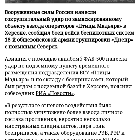
Вооруженные силы России нанесли
сокрушительный удар по замаскированному
объекту взвода операторов «Птицы Мадьяра» в
Херсоне, сообщил боец войск беспилотных систем
18-й общевойсковой армии группировки «Днепр»
с позывным Северск.
Авиация с помощью авиабомб ФАБ-500 нанесла
удар по подземному пункту временного
размещения подразделения ВСУ «Птицы
Мадьяра» и по складу с боеприпасами, который
был рядом с подземной базой в Херсоне, пояснил
собеседник
РИА «Новости»
.
«В результате огневого воздействия было
полностью уничтожено более взвода личного
состава противника, вероятно несколько
иностранных специалистов, пара тонн
боеприпасов, а также оборудование РЭБ, РЭР и
устройства для запуска и управления БПЛА», –