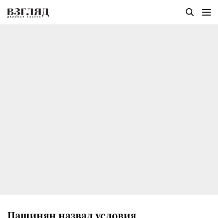
Пашинян назвал условия