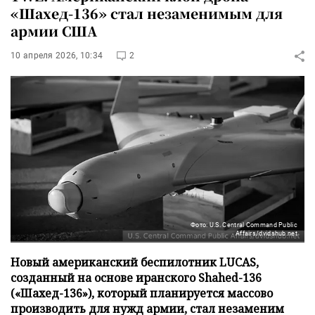
«Шахед-136» стал незаменимым для
армии США
10 апреля 2026, 10:34
2
Фото: U.S. Central Command Public
Affairs/dvidshub.net
Новый американский беспилотник LUCAS,
созданный на основе иранского Shahed-136
(«Шахед-136»), который планируется массово
производить для нужд армии, стал незаменим