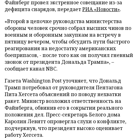
Файнберг провел экстренное совещание из-за
дефицита снарядов, передает
РИА «Новости»
.
«Второй в цепочке руководства министерства
обороны человек срочно собрал высших чинов по
военным и оборонным закупкам на встречу в
пятницу вечером, чтобы обсудить пути быстрого
реагирования на недостатку американских
боеприпасов, - после того как он получил гневный
звонок от президента Дональда Трампа», –
сообщает канал NBC.
Газета Washington Post уточняет, что Дональд
Трамп потребовал от руководителя Пентагона
Пита Хегсета объяснений по поводу нехватки
ракет. Министр возложил ответственность на
Файнберга, обвинив его в сокрытии реального
положения дел. Пресс-секретарь Белого дома
Каролин Левитт опровергла слухи о конфликте,
подчеркнув, что президент высоко оценивает
работу Хегсета.