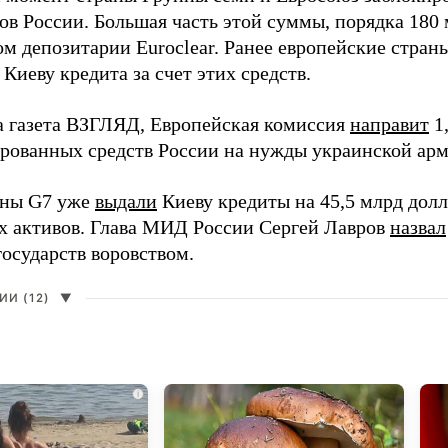
ов России. Большая часть этой суммы, порядка 180 
м депозитарии Euroclear. Ранее европейские страны
Киеву кредита за счет этих средств.
а газета ВЗГЛЯД, Европейская комиссия
направит
1,
ированных средств России на нужды украинской арм
аны G7 уже
выдали
Киеву кредиты на 45,5 млрд долла
х активов. Глава МИД России Сергей Лавров
назвал
государств воровством.
И (12)
▼
i