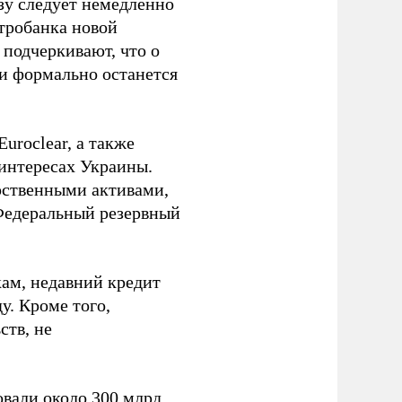
зу следует немедленно
тробанка новой
подчеркивают, что о
ии формально останется
uroclear, а также
 интересах Украины.
рственными активами,
Федеральный резервный
ам, недавний кредит
у. Кроме того,
ств, не
вали около 300 млрд