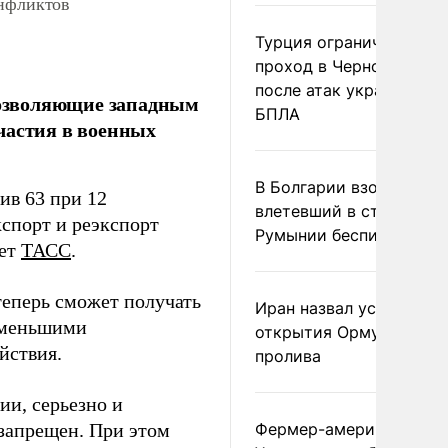
онфликтов
Турция ограничила
проход в Черное море
после атак украинских
озволяющие западным
БПЛА
частия в военных
В Болгарии взорвался
ив 63 при 12
влетевший в страну из
спорт и реэкспорт
Румынии беспилотник
ает
ТАСС
.
теперь сможет получать
Иран назвал условие
о меньшими
открытия Ормузского
йствия.
пролива
и, серьезно и
 запрещен. При этом
Фермер-американец