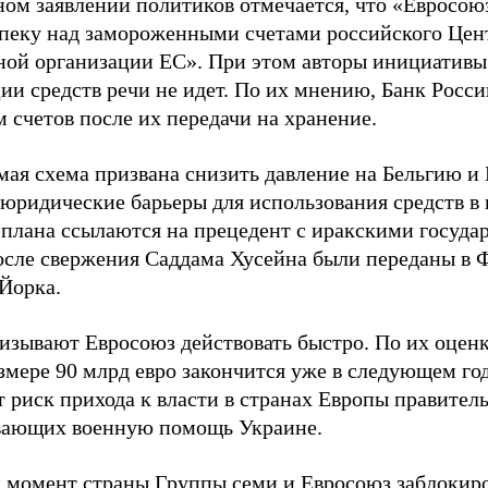
ном заявлении политиков отмечается, что «Евросою
опеку над замороженными счетами российского Цен
ной организации ЕС». При этом авторы инициативы 
ии средств речи не идет. По их мнению, Банк Росс
 счетов после их передачи на хранение.
ая схема призвана снизить давление на Бельгию и E
 юридические барьеры для использования средств в
 плана ссылаются на прецедент с иракскими госуда
осле свержения Саддама Хусейна были переданы в 
Йорка.
изывают Евросоюз действовать быстро. По их оценк
змере 90 млрд евро закончится уже в следующем год
 риск прихода к власти в странах Европы правитель
ающих военную помощь Украине.
 момент страны Группы семи и Евросоюз заблокиро