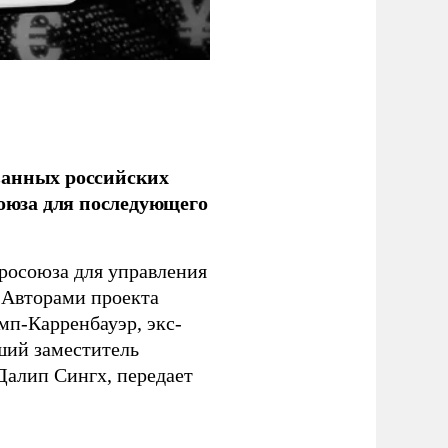
ванных российских
союза для последующего
росоюза для управления
 Авторами проекта
п-Карренбауэр, экс-
ший заместитель
алип Сингх, передает