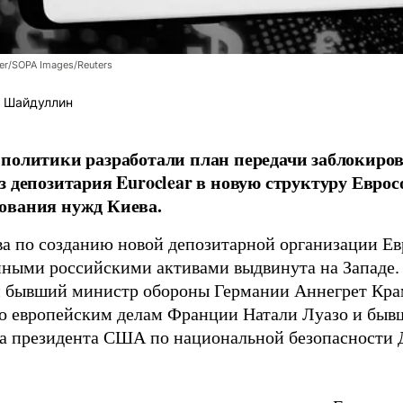
er/SOPA Images/Reuters
 Шайдуллин
политики разработали план передачи заблокиро
з депозитария Euroclear в новую структуру Евро
ования нужд Киева.
а по созданию новой депозитарной организации Ев
ными российскими активами выдвинута на Западе.
 бывший министр обороны Германии Аннегрет Крам
о европейским делам Франции Натали Луазо и быв
 президента США по национальной безопасности Д