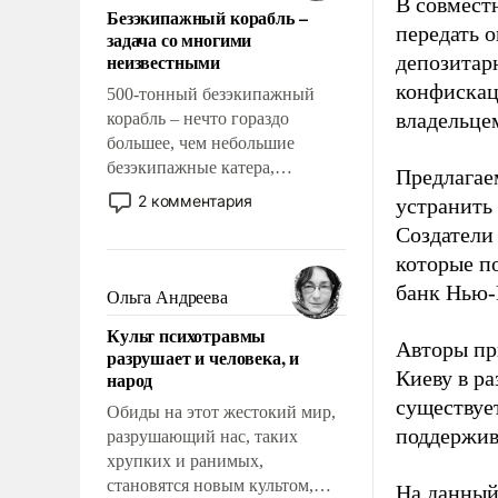
В совмест
Безэкипажный корабль –
решены раз и навсегда, но –
передать 
задача со многими
нет, не решены.
неизвестными
депозитар
конфискац
500-тонный безэкипажный
владельцем
корабль – нечто гораздо
большее, чем небольшие
безэкипажные катера,
Предлагаем
применение которых уже
2 комментария
устранить
стало обыденностью. Задача по
Создатели
созданию такого корабля очень
которые п
сложна и амбициозна. Однако
и ее реализация радикально
банк Нью-
Ольга Андреева
поднимет наши боевые
Культ психотравмы
возможности.
Авторы пр
разрушает и человека, и
Киеву в ра
народ
существует
Обиды на этот жестокий мир,
поддержив
разрушающий нас, таких
хрупких и ранимых,
становятся новым культом,
На данный