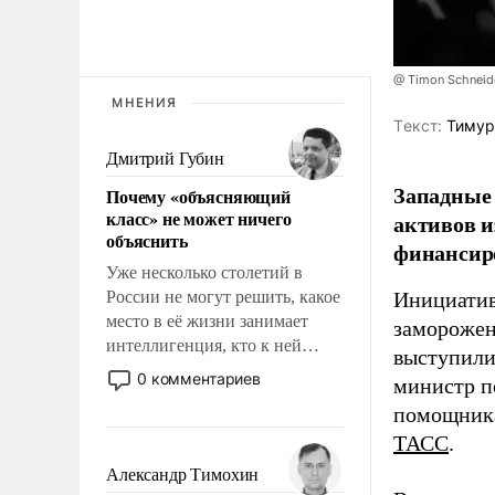
@ Timon Schneid
МНЕНИЯ
Tекст:
Тимур
Дмитрий Губин
Западные 
Почему «объясняющий
класс» не может ничего
активов и
объяснить
финансир
Уже несколько столетий в
России не могут решить, какое
Инициатив
место в её жизни занимает
заморожен
интеллигенция, кто к ней
выступили
принадлежит, а кого из неё
0 комментариев
министр п
исключили с правом
помощника
восстановления и без оного. И
ТАСС
.
чем она отличается от просто
образованных людей. Иногда
Александр Тимохин
казалось, что эти вопросы