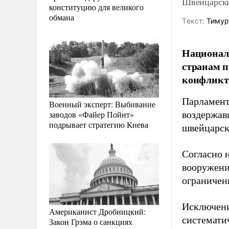
Швейцарски
конституцию для великого
обмана
Tекст:
Тимур
Национал
странам п
конфликт
Парламент
Военный эксперт: Выбивание
заводов «Файер Пойнт»
воздержав
подрывает стратегию Киева
швейцарск
Согласно 
вооружени
ограничен
Исключени
Американист Дробницкий:
системати
Закон Грэма о санкциях