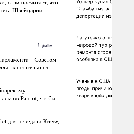
Уолкер купил билет в
и, если посчитает, что
Стамбул из-за угрозы
итета Швейцарии.
депортации из России
Лагутенко отправился в
мировой тур ради
ремонта сгоревшего
парламента – Советом
особняка в США
 для окончательного
Ученые в США назвали 
ягоды причиной
царскому
«взрывной» диареи
лексов Patriot, чтобы
iot для передачи Киеву,