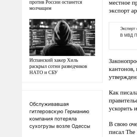
против России останется
местное пр
молчащим
экспорт а
Испанский хакер Хиль
Законопро
раскрыл сотни разведчиков
кантонов, 
НАТО и СБУ
утвержден
Как писал
правительс
Обслуживавшая
ускорить и
гитлеровскую Германию
компания потеряла
В свою оч
сухогрузы возле Одессы
писал The