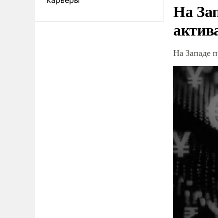
На За
актив
На Западе 