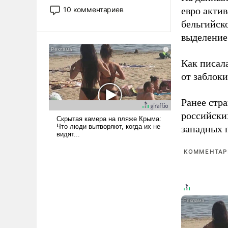
постепенно вытесняя и
10 комментариев
евро актив
отменяя традиционное
бельгийско
требование к человеку – быть
выделение 
мужественным и твердым под
ударами судьбы, брать на себя
ответственность, помогать
Как писал
слабым, идти вперед и
от заблок
адаптироваться.
Ранее стр
российски
западных 
КОММЕНТАРИ