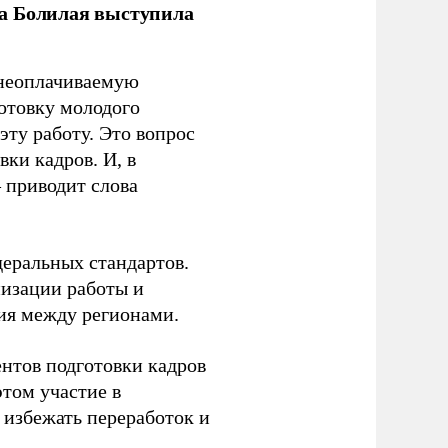
ла Болилая выступила
 неоплачиваемую
готовку молодого
ту работу. Это вопрос
ки кадров. И, в
– приводит слова
еральных стандартов.
низации работы и
ия между регионами.
ентов подготовки кадров
этом участие в
избежать переработок и