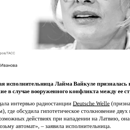
оров/ТАСС
 Иванова
я исполнительница Лайма Вайкуле призналась в
ие в случае вооруженного конфликта между ее ст
дала интервью радиостанции
Deutsche Welle
(призна
), где обсудила гипотетическое столкновение двух 
возможных действиях при нападении на Латвию, она
возьму автомат», – заявила исполнительница.