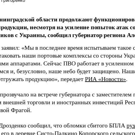
 Григоренко
нинградской области продолжают функционирова
продукции, несмотря на усиление попыток атак с
иков с Украины, сообщил губернатор региона Ал
 заявил: «Мы в последнее время испытываем такое с
таковать наши портовые комплексы со стороны Ук
ыми аппаратами. Сейчас ПВО работает в усиленном 
мся и, безусловно, наше небо будет защищено. На
 отгружать продукцию», передает
РИА «Новости»
.
 прозвучало на встрече губернатора с заместителем
 внешней торговли и иностранных инвестиций Рес
вой Фрагой.
Дрозденко сообщил, что обломки сбитого БПЛА
ру
 его в деревне Систо-Палкино Копорского сельског