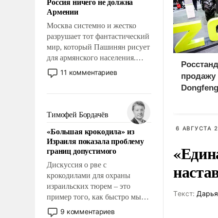
Россия ничего не должна
уязвимости США, например,
Армении
перед Китаем.
Москва системно и жестко
разрушает тот фантастический
мир, который Пашинян рисует
для армянского населения.
Росстанд
Мир, где этому населению все
11 комментариев
продажу 
должны просто по
Dongfeng
определению, где его
России
политические прожекты будут
беспрекословно оплачиваться
Тимофей Бордачёв
за счет российских
6 АВГУСТА 2
«Большая крокодила» из
налогоплательщиков и где за
Израиля показала проблему
свои поступки не нужно
«Един
границ допустимого
отвечать.
наста
Дискуссия о рве с
крокодилами для охраны
израильских тюрем – это
Tекст:
Дарья
пример того, как быстро мы
двигаемся по пути
9 комментариев