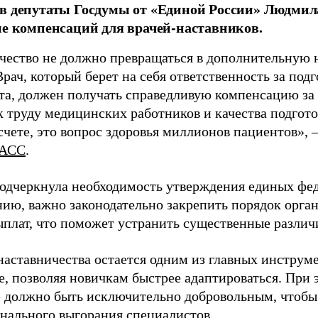
в депутаты Госдумы от «Единой России» Людми
ие компенсаций для врачей-наставников.
чество не должно превращаться в дополнительную
Врач, который берет на себя ответственность за под
та, должен получать справедливую компенсацию за э
 труду медицинских работников и качества подготов
чете, это вопрос здоровья миллионов пациентов», 
АСС
.
одчеркнула необходимость утверждения единых фед
нию, важно законодательно закрепить порядок орга
ыплат, что поможет устранить существенные различ
наставничества остается одним из главных инструм
, позволяя новичкам быстрее адаптироваться. При 
 должно быть исключительно добровольным, чтобы 
нального выгорания специалистов.