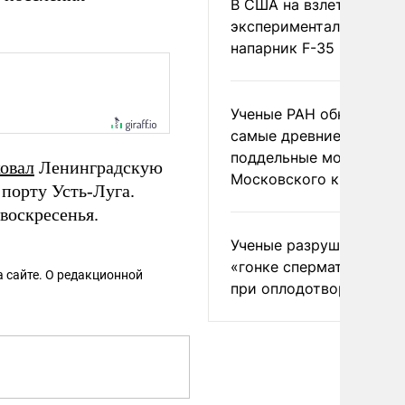
В США на взлете разби
экспериментальный др
напарник F-35
Ученые РАН обнаружил
самые древние
поддельные монеты
ковал
Ленинградскую
Московского княжеств
 порту Усть-Луга.
воскресенья.
Ученые разрушили миф
«гонке сперматозоидов
 сайте. О редакционной
при оплодотворении