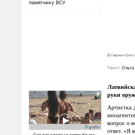
памятнику ВСУ
@ Гавриил Григ
Tекст:
Ольга
Латвийска
руки оруж
Артистка 
иноагентом
вопрос о 
ответ. «Я 