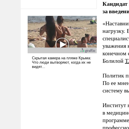
революционных изменений.
Кандидат 
То, что несколько лет назад
за введен
было образом для
псевдонаучной фантастики,
«Наставни
стало всерьез обсуждаемой
нагрузку. 
идеей.
специалис
уважения к
конечном с
Болилой
Т
Политик п
По ее мне
систему в
Институт 
в медицине
программе
профессио