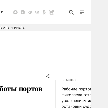
ТИ
НЕФТЬ И РУБЛЬ
ГЛАВНОЕ
аботы портов
Рабочие портов Одессы
Николаева готовятся к
увольнениям из-за
остановки судоходства