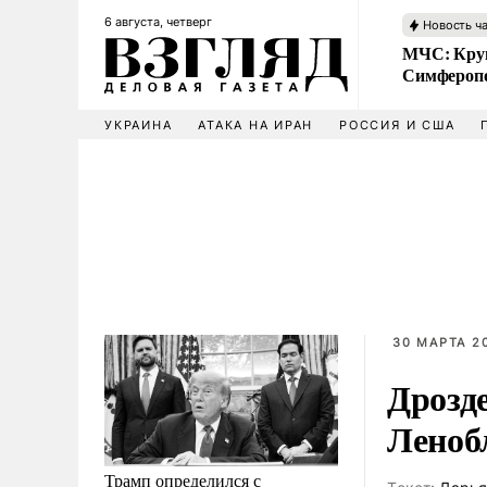
6 августа, четверг
Новость ч
МЧС: Кру
Симфероп
УКРАИНА
АТАКА НА ИРАН
РОССИЯ И США
30 МАРТА 20
Дрозд
Леноб
Трамп определился с