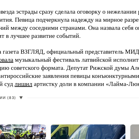
везда эстрады сразу сделала оговорку о нежелании
ития. Певица подчеркнула надежду на мирное раз
чий между соседними странами. Она назвала себя 
ит в лучшее развитие событий.
а газета ВЗГЛЯД, официальный представитель МИД
овала
музыкальный фестиваль латвийской исполнит
цию советского формата. Депутат Рижской думы Ал
нтироссийские заявления певицы конъюнктурными
й суд
лишил
артистку доли в компании «Лайма-Люк
И (83)
▼