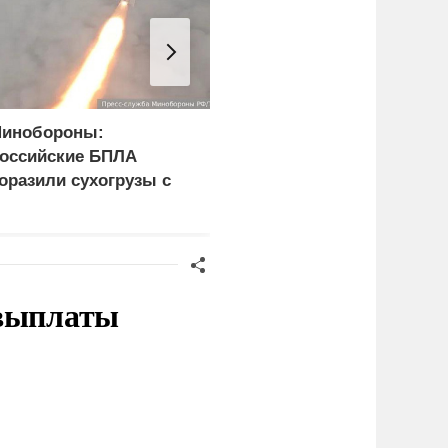
инобороны:
Зеленский: Киев
оссийские БПЛА
атаковали
оразили сухогрузы с
баллистические ракеты
ружием ВСУ
и 115 беспилотников
 выплаты