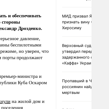
ть и обеспечивать
МИД призвал Японию
о стороны
признать вину США за
ександр Дрозденко.
Хиросиму
ерьезное давление,
раины беспилотными
Верховный суд Швеции
режиме, но уверен, что
утвердил передачу
ши порты продолжают
задержанного сухогруз
«Каффа» Украине
 премьер-министра и
Пропавший в Черногор
публики Куба Оскаром
россиянин найден
мертвым
хнули
на жилой дом и
о поселения