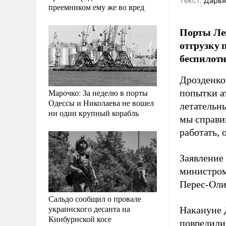
Tекст:
Дарья
преемником ему же во вред
Порты Ле
отгрузку 
беспилотн
Дрозденко
Марочко: За неделю в порты
попытки а
Одессы и Николаева не вошел
летательн
ни один крупный корабль
мы справи
работать,
Заявление
министром
Перес-Оли
Сальдо сообщил о провале
украинского десанта на
Накануне 
Кинбурнской косе
повредили