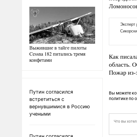
Ломоносов
Выжившие в тайге пилоты
Cessna 182 питались тремя
Как писала
конфетами
область. 
Пожар из-
Путин согласился
Вы можете к
встретиться с
политике по 
вернувшимися в Россию
учеными
Путин согласился