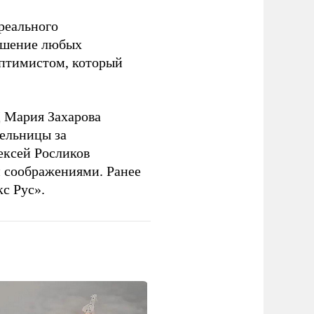
 реального
решение любых
оптимистом, который
 Мария Захарова
ельницы за
ексей Росликов
 соображениями. Ранее
с Рус».