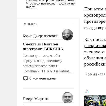
При этом з
кровопрол
противоре
МНЕНИЯ
всегда вер
Борис Джерелиевский
Как писал
Сможет ли Пентагон
раскритик
перестроить ВПК США
эксплуата
Только для того, чтобы
объяснил
а
вернуться к довоенному
российски
объему запасов ракет
Tomahawk, THAAD и Patriot
КОММЕНТАРИ
США потребуется более трех
0 комментариев
лет. Даже небольшая война с
Ираном опустошила
американские арсеналы.
Сложившаяся ситуация
Геворг Мирзаян
означает многолетний период