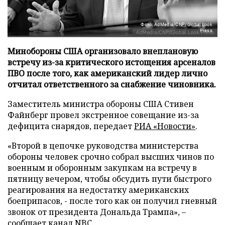
Фото: AdMedia/CNP/Global Look
Press
Минобороны США организовало внеплановую
встречу из-за критического истощения арсеналов
ПВО после того, как американский лидер лично
отчитал ответственного за снабжение чиновника.
Заместитель министра обороны США Стивен
Файнберг провел экстренное совещание из-за
дефицита снарядов, передает
РИА «Новости»
.
«Второй в цепочке руководства министерства
обороны человек срочно собрал высших чинов по
военным и оборонным закупкам на встречу в
пятницу вечером, чтобы обсудить пути быстрого
реагирования на недостатку американских
боеприпасов, - после того как он получил гневный
звонок от президента Дональда Трампа», –
сообщает канал NBC.