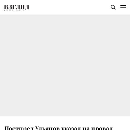
Постпред Ульянов указал на провал