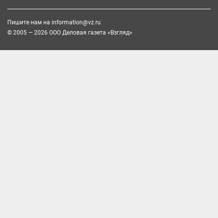
Пишите нам на
information@vz.ru
© 2005 — 2026 ООО Деловая газета «Взгляд»