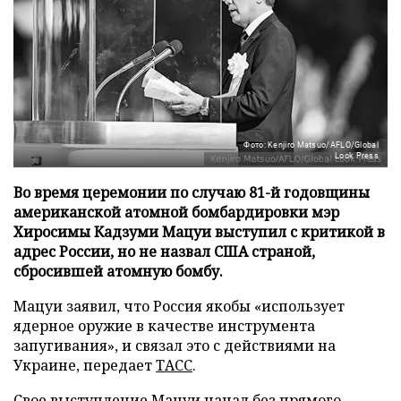
Фото: Kenjiro Matsuo/AFLO/Global
Look Press
Во время церемонии по случаю 81-й годовщины
американской атомной бомбардировки мэр
Хиросимы Кадзуми Мацуи выступил с критикой в
адрес России, но не назвал США страной,
сбросившей атомную бомбу.
Мацуи заявил, что Россия якобы «использует
ядерное оружие в качестве инструмента
запугивания», и связал это с действиями на
Украине, передает
ТАСС
.
Свое выступление Мацуи начал без прямого