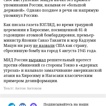
упоминания России, называя ее «большой
державой». Однако позднее в речи он напрямую
упомянул Россию.
Как писала газета ВЗГЛЯД, во время траурной
церемонии в Хиросиме, посвященной 81-й
годовщине атомной бомбардировки, премьер-
министр Японии Санаэ Такаити и мэр Кадзуми
Мацуи ни разу
не назвали
США как страну,
сбросившую бомбу на город 6 августа 1945 года.
МИД России
выражал
решительный протест
против обвинений со стороны Токио в «ядерных
угрозах» и называло замалчивание американской
атаки на Хиросиму и Нагасаки классическим
примером дезинформации.
Текст: Антон Антонов
Подписывайтесь на наши