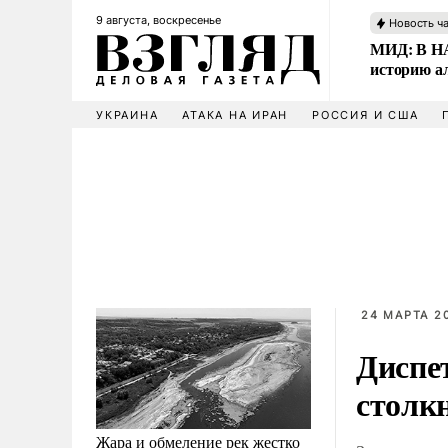
9 августа, воскресенье
Новость ч
МИД: В НА
историю а
УКРАИНА
АТАКА НА ИРАН
РОССИЯ И США
24 МАРТА 20
Диспе
столк
Жара и обмеление рек жестко