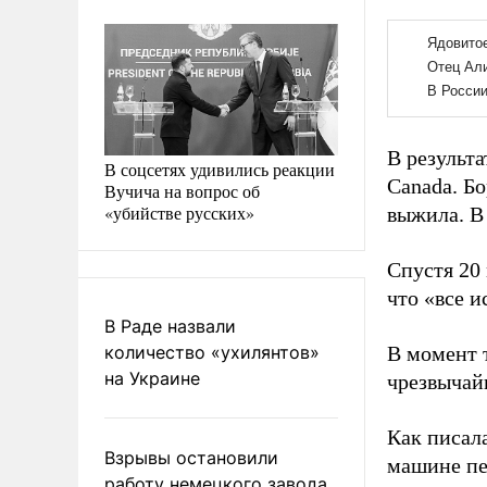
В результа
В соцсетях удивились реакции
Canada. Б
Вучича на вопрос об
«убийстве русских»
выжила. В
Спустя 20
что «все и
В Раде назвали
количество «ухилянтов»
В момент 
на Украине
чрезвычай
Как писал
Взрывы остановили
машине пе
работу немецкого завода