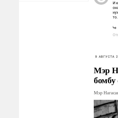
И 
он
ну
то.
От
9 АВГУСТА 2
Мэр Н
бомбу
Мэр Нагаса