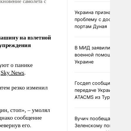
лкновение самолета с
Украина признала
проблему с доступом к
портам Дуная
машину на взлетной
дупреждения
В МИД заявили о прямо
военной помощи Румы
Украине
уют о панике
т
Sky News
.
Госдеп сообщил о
атем резко изменил
передаче Украине раке
ATACMS из Турции
дин, стоп», – умолял
Однако сообщение
Вучич пообещал
ревернув его.
Зеленскому помочь со