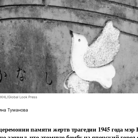
RKHL/Global Look Press
ина Туманова
церемонии памяти жертв трагедии 1945 года мэр
о заявил, что атомную бомбу на японский город