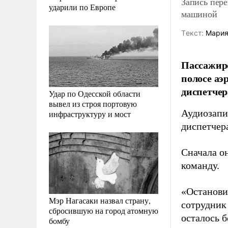
Запись пере
ударили по Европе
машиной
Tекст:
Мария
Пассажирс
полосе аэ
диспетче
Удар по Одесской области
вывел из строя портовую
Аудиозапи
инфраструктуру и мост
диспетчер
Сначала о
команду.
«Остановит
Мэр Нагасаки назвал страну,
сотрудник
сбросившую на город атомную
осталось б
бомбу