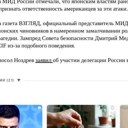
в МИД России отмечали, что японским властям рано
ризнать ответственность американцев за эти атаки.
а газета ВЗГЛЯД, официальный представитель МИ
онских чиновников в намеренном замалчивании ро
рагедии. Зампред Совета безопасности Дмитрий Ме
IF из-за подобного поведения.
посол Ноздрев
заявил
об участии делегации России 
И (21)
▼
i
i