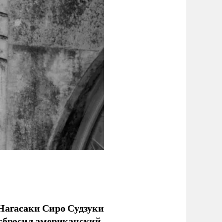
 Нагасаки Сиро Судзуки
 сбросил американский