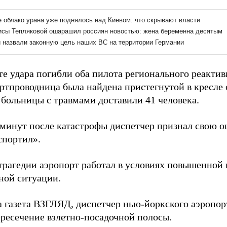
те удара погибли оба пилота регионального реактив
ортпроводница была найдена пристегнутой в кресле 
 больницы с травмами доставили 41 человека.
 минут после катастрофы диспетчер признал свою ош
спортил».
трагедии аэропорт работал в условиях повышенной н
ной ситуации.
а газета ВЗГЛЯД, диспетчер нью-йоркского аэропо
ресечение взлетно-посадочной полосы.