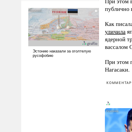
При этом 
сложна и амбициозна. Однако
публично п
и ее реализация радикально
поднимет наши боевые
Как писал
возможности.
уличила
яп
ядерной т
вассалом C
При этом 
Нагасаки.
КОММЕНТАРИ