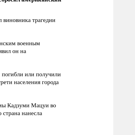
л виновника трагедии
канским военным
аявил он на
ки погибли или получили
трети населения города
мы Кадзуми Мацуи во
о страна нанесла