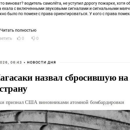
кто виноват? водитель самолёта, не уступил дорогу пожарке, хотя о
а ехала с включенными звуковыми сигналами и сигнальными маячка
жно было по помехе с права ориентироваться. У кого с права поме
Читать полностью
ветить
0
0
026, 06:43 •
НОВОСТИ ДНЯ
агасаки назвал сбросившую на
 страну
ки признал США виновниками атомной бомбардировки