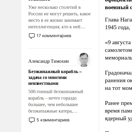
военный с
Уже несколько столетий в
России не могут решить, какое
Глава Наг
место в ее жизни занимает
1945 года,
интеллигенция, кто к ней
принадлежит, а кого из нее
17 комментариев
исключили с правом
«9 август
восстановления и без оного. И
самолетом,
чем она отличается от просто
мемориаль
образованных людей. Иногда
Александр Тимохин
казалось, что эти вопросы
Безэкипажный корабль –
Градоначал
решены раз и навсегда, но –
задача со многими
нет, не решены.
ранения ок
неизвестными
на тот мом
500-тонный безэкипажный
корабль – нечто гораздо
Ранее пре
большее, чем небольшие
время пам
безэкипажные катера,
применение которых уже
ядерный уд
5 комментариев
стало обыденностью. Задача по
созданию такого корабля очень