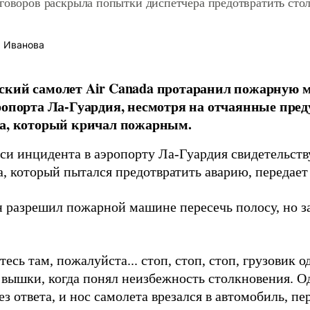
говоров раскрыла попытки диспетчера предотвратить сто
 Иванова
кий самолет Air Canada протаранил пожарную 
ропорта Ла-Гуардия, несмотря на отчаянные пре
ра, который кричал пожарным.
си инцидента в аэропорту Ла-Гуардия свидетельств
а, который пытался предотвратить аварию, передае
н разрешил пожарной машине пересечь полосу, но з
есь там, пожалуйста... стоп, стоп, стоп, грузовик о
 вышки, когда понял неизбежность столкновения. 
ез ответа, и нос самолета врезался в автомобиль, пе