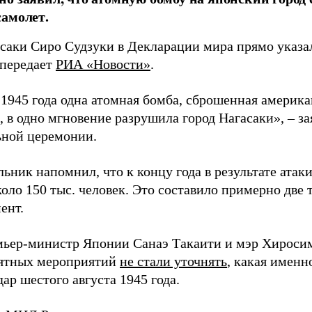
амолет.
асаки Сиро Судзуки в Декларации мира прямо указа
 передает
РИА «Новости»
.
а 1945 года одна атомная бомба, сброшенная амери
 в одно мгновение разрушила город Нагасаки», – з
ной церемонии.
ьник напомнил, что к концу года в результате ата
оло 150 тыс. человек. Это составило примерно две 
ент.
мьер-министр Японии Санаэ Такаити и мэр Хироси
ятных мероприятий
не стали уточнять
, какая именн
ар шестого августа 1945 года.