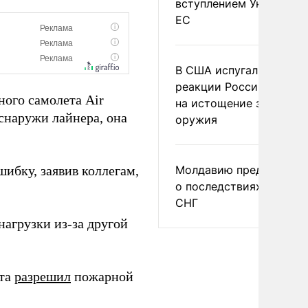
вступлением Украины в
ЕС
В США испугались
реакции России и Кита
ного самолета Air
на истощение запасов
снаружи лайнера, она
оружия
ибку, заявив коллегам,
Молдавию предупреди
о последствиях выхода
СНГ
агрузки из-за другой
рта
разрешил
пожарной