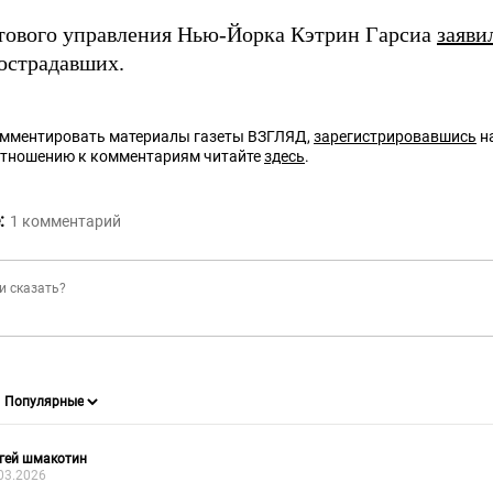
тового управления Нью-Йорка Кэтрин Гарсиа
заяви
пострадавших.
омментировать материалы газеты ВЗГЛЯД,
зарегистрировавшись
на
отношению к комментариям читайте
здесь
.
:
1
комментарий
гей шмакотин
03.2026