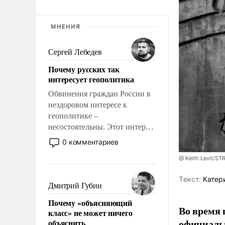
МНЕНИЯ
Сергей Лебедев
Почему русских так
интересует геополитика
Обвинения граждан России в
нездоровом интересе к
геополитике –
несостоятельны. Этот интерес
рационален и прагматичен. Он
0 комментариев
обусловлен тысячелетним
@ Keith Levit/ST
опытом выживания в крайне
непростых условиях и
Tекст:
Катер
фундаментальным знанием,
Дмитрий Губин
что мировая политика имеет
Почему «объясняющий
свойство заявляться на порог
Во время 
класс» не может ничего
нашего дома.
официальн
объяснить