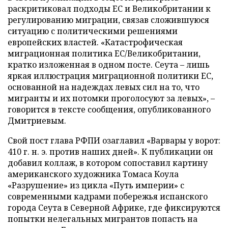
раскритиковал подходы ЕС и Великобритании к
регулированию миграции, связав сложившуюся
ситуацию с политическими решениями
европейских властей. «Катастрофическая
миграционная политика ЕС/Великобритании,
кратко изложенная в одном посте. Сеута – лишь
яркая иллюстрация миграционной политики ЕС,
основанной на надеждах левых сил на то, что
мигранты и их потомки проголосуют за левых», –
говорится в тексте сообщения, опубликованного
Дмитриевым.
Свой пост глава РФПИ озаглавил «Варвары у ворот:
410 г. н. э. против наших дней». К публикации он
добавил коллаж, в котором сопоставил картину
американского художника Томаса Коула
«Разрушение» из цикла «Путь империи» с
современными кадрами побережья испанского
города Сеута в Северной Африке, где фиксируются
попытки нелегальных мигрантов попасть на