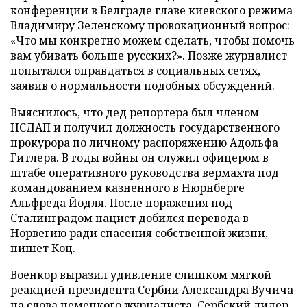
конференции в Белграде главе киевского режима
Владимиру Зеленскому провокационный вопрос:
«Что мы конкретно можем сделать, чтобы помочь
вам убивать больше русских?». Позже журналист
попытался оправдаться в социальных сетях,
заявив о нормальности подобных обсуждений.
Выяснилось, что дед репортера был членом
НСДАП и получил должность государственного
прокурора по личному распоряжению Адольфа
Гитлера. В годы войны он служил офицером в
штабе оперативного руководства вермахта под
командованием казненного в Нюрнберге
Альфреда Йодля. После поражения под
Сталинградом нацист добился перевода в
Норвегию ради спасения собственной жизни,
пишет Коц.
Военкор выразил удивление слишком мягкой
реакцией президента Сербии Александра Вучича
на слова немецкого журналиста. Сербский лидер