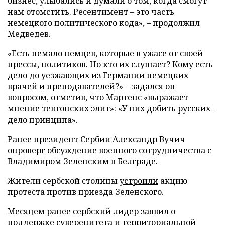
бизнес, улыбались и думали о том, когда смогут
нам отомстить. Ресентимент – это часть
немецкого политического кода», – продолжил
Медведев.
«Есть немало немцев, которые в ужасе от своей
прессы, политиков. Но кто их слушает? Кому есть
дело до уезжающих из Германии немецких
врачей и преподавателей?» – задался он
вопросом, отметив, что Мартенс «выражает
мнение тевтонских элит»: «У них добить русских –
дело принципа».
Ранее президент Сербии Александр Вучич
опроверг
обсуждение военного сотрудничества с
Владимиром Зеленским в Белграде.
Жители сербской столицы
устроили
акцию
протеста против приезда Зеленского.
Месяцем ранее сербский лидер
заявил
о
поддержке суверенитета и территориальной