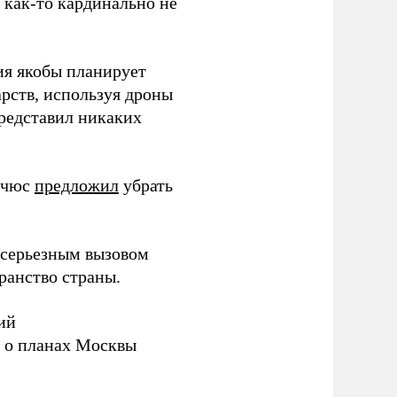
з как-то кардинально не
ия якобы планирует
рств, используя дроны
представил никаких
ичюс
предложил
убрать
серьезным вызовом
ранство страны.
ий
а о планах Москвы