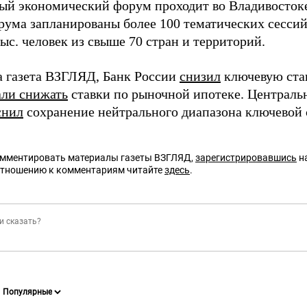
ый экономический форум проходит во Владивостоке 
рума запланированы более 100 тематических сесси
тыс. человек из свыше 70 стран и территорий.
а газета ВЗГЛЯД, Банк России
снизил
ключевую став
али снижать
ставки по рыночной ипотеке. Централь
снил
сохранение нейтрального диапазона ключевой 
омментировать материалы газеты ВЗГЛЯД,
зарегистрировавшись
на
отношению к комментариям читайте
здесь
.