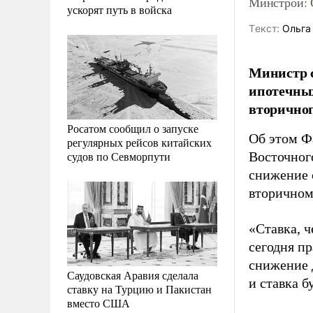
Минстрой: С
ускорят путь в войска
Tекст:
Ольга
Министр 
ипотечных
вторичног
Росатом сообщил о запуске
Об этом Ф
регулярных рейсов китайских
судов по Севморпути
Восточног
снижение 
вторичном
«Ставка, ч
сегодня пр
снижение 
Саудовская Аравия сделала
и ставка б
ставку на Турцию и Пакистан
вместо США