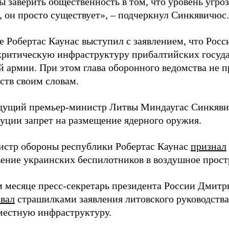
ы заверить общественность в том, что уровень угро
, он просто существует», – подчеркнул Синкявичюс.
е Робертас Каунас выступил с заявлением, что Росс
 критическую инфраструктуру прибалтийских госуда
й армии. При этом глава оборонного ведомства не 
ств своим словам.
дущий премьер-министр Литвы Миндаугас Синкяв
туции запрет на размещение ядерного оружия.
истр обороны республики Робертас Каунас
признал
ение украинских беспилотников в воздушное прост
 месяце пресс-секретарь президента России Дмитр
звал
страшилками заявления литовского руководств
 местную инфраструктуру.