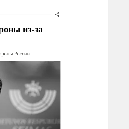
роны из-за
тороны России