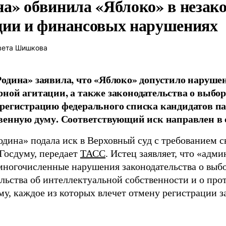
на» обвинила «Яблоко» в незак
ции и финансовых нарушениях
вета Шишкова
одина» заявила, что «Яблоко» допустило наруше
ной агитации, а также законодательства о выбор
регистрацию федерального списка кандидатов па
венную думу. Соответствующий иск направлен в с
одина» подала иск в Верховный суд с требованием с
 Госдуму, передает
ТАСС
. Истец заявляет, что «адм
многочисленные нарушения законодательства о выбор
ельства об интеллектуальной собственности и о про
му, каждое из которых влечет отмену регистрации 