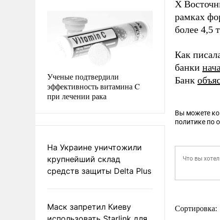
X Восточн
рамках фо
более 4,5 
Как писал
банки
нач
Ученые подтвердили
Банк
объя
эффективность витамина C
при лечении рака
Вы можете к
политике по 
На Украине уничтожили
крупнейший склад
средств защиты Delta Plus
Маск запретил Киеву
Сортировка:
использовать Starlink для