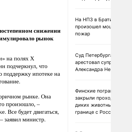
На НПЗ в Братиславе
произошел мощный
постепенном снижении
пожар
стимулировало рынок
Суд Петербурга заочно
и» на полях X
арестовал супругу
ин подчеркнул, что
Александра Невзорова
о поддержку ипотеке на
тование.
Финские пограничники
торичном рынке. Она
закрыли проходы для
то произошло, –
диких животных на
. Все будет двигаться,
границе с Россией
 – заявил министр.