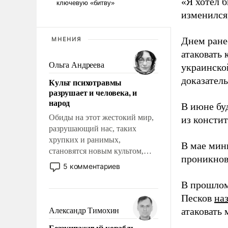
«Я хотел б
изменился
Днем ране
МНЕНИЯ
атаковать
Ольга Андреева
украинско
доказатель
Культ психотравмы
разрушает и человека, и
народ
В июне бу
Обиды на этот жестокий мир,
из консти
разрушающий нас, таких
хрупких и ранимых,
В мае мин
становятся новым культом,
проникнов
постепенно вытесняя и
5 комментариев
отменяя традиционное
В прошлом
требование к человеку – быть
мужественным и твердым под
Песков
на
ударами судьбы, брать на себя
атаковать
Александр Тимохин
ответственность, помогать
Безэкипажный корабль –