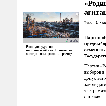
«Роди
Ираном опустошила
агита
американские арсеналы.
Сложившаяся ситуация
означает многолетний период
Tекст:
Елиза
уязвимости США, например,
перед Китаем.
Партия «Р
предвыбор
отменить 
Государст
Партия «Р
выборов в
допустил 
законодат
экстремиз
списка».