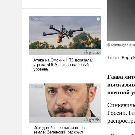
@ Mindaugas Kul
Tекст:
Вера 
Глава лит
высказыв
военной у
Синкявичю
России. Гл
распростр