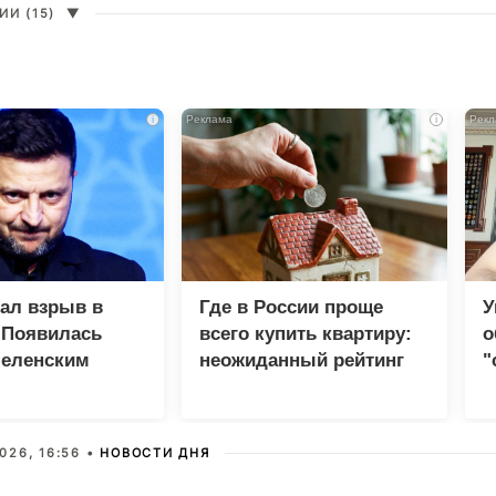
И (15)
▼
i
i
зал взрыв в
Где в России проще
У
 Появилась
всего купить квартиру:
о
Зеленским
неожиданный рейтинг
"
с
026, 16:56 •
НОВОСТИ ДНЯ