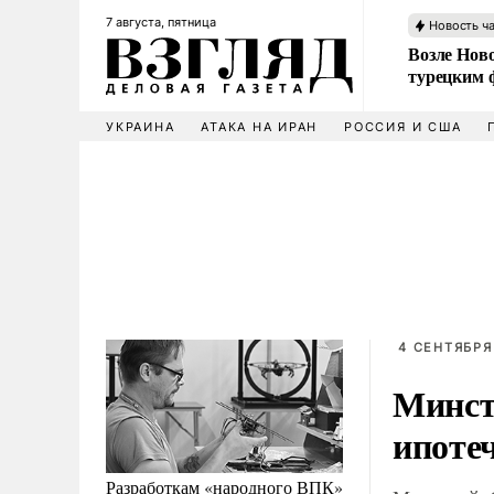
7 августа, пятница
Новость ч
Возле Ново
турецким 
УКРАИНА
АТАКА НА ИРАН
РОССИЯ И США
4 СЕНТЯБРЯ
Минст
ипоте
Разработкам «народного ВПК»