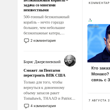
слабым, идти вперед и
КОММЕНТАРИ
задача со многими
адаптироваться.
неизвестными
500-тонный безэкипажный
корабль – нечто гораздо
большее, чем небольшие
безэкипажные катера,
применение которых уже
2 комментария
стало обыденностью. Задача по
созданию такого корабля очень
сложна и амбициозна. Однако
и ее реализация радикально
Борис Джерелиевский
поднимет наши боевые
Кто зака
Сможет ли Пентагон
возможности.
Монако?
перестроить ВПК США
связь с 
Только для того, чтобы
вернуться к довоенному
объему запасов ракет
Tomahawk, THAAD и Patriot
7 АВГУСТА 2
США потребуется более трех
4 комментария
лет. Даже небольшая война с