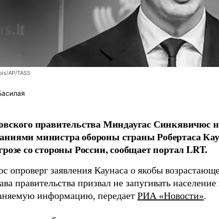
bis/AP/TASS
Басилая
овского правительства Миндаугас Синкявичюс не
аниями министра обороны страны Робертаса Кау
грозе со стороны России, сообщает портал LRT.
с опроверг заявления Каунаса о якобы возрастающе
ава правительства призвал не запугивать население
аняемую информацию, передает
РИА «Новости»
.