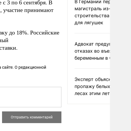
В Германии перекрыли
с 3 по 6 сентября. В
магистраль из-за
й, участие принимают
строительства тоннеле
для лягушек
ку до 18%. Российские
ный
Адвокат предупредил о
ставки.
отказах во въезде
беременным в США
 сайте. О редакционной
Эксперт объяснил
пропажу белых грибов 
лесах этим летом