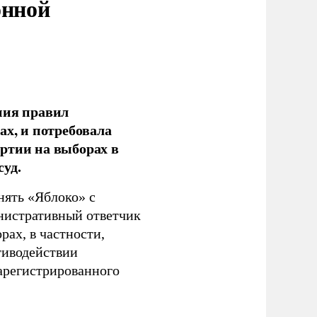
онной
ния правил
ах, и потребовала
ртии на выборах в
уд.
нять «Яблоко» с
инистративный ответчик
ах, в частности,
тиводействии
зарегистрированного