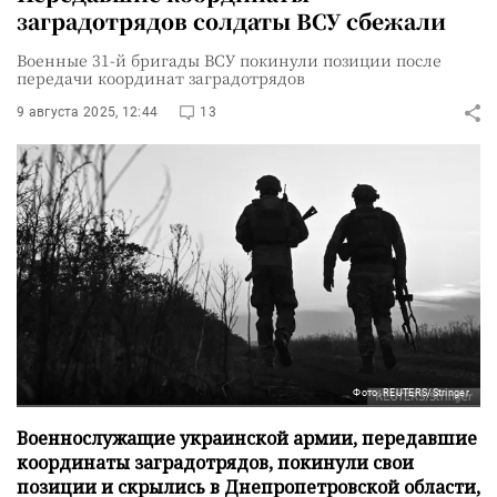
заградотрядов солдаты ВСУ сбежали
Военные 31-й бригады ВСУ покинули позиции после
передачи координат заградотрядов
9 августа 2025, 12:44
13
Фото: REUTERS/Stringer
Военнослужащие украинской армии, передавшие
координаты заградотрядов, покинули свои
позиции и скрылись в Днепропетровской области,