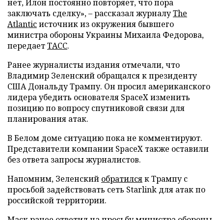
нет, Илон постоянно повторяет, что пора
заключать сделку», – рассказал журналу
The
Atlantic
источник из окружения бывшего
министра обороны Украины Михаила Федорова,
передает
ТАСС
.
Ранее журналисты издания отмечали, что
Владимир Зеленский обращался к президенту
США Дональду Трампу. Он просил американского
лидера убедить основателя SpaceX изменить
позицию по вопросу спутниковой связи для
планирования атак.
В Белом доме ситуацию пока не комментируют.
Представители компании SpaceX также оставили
без ответа запросы журналистов.
Напомним, Зеленский
обратился
к Трампу с
просьбой задействовать сеть Starlink для атак по
российской территории.
Маск ранее
ответил
на просьбу министра обороны