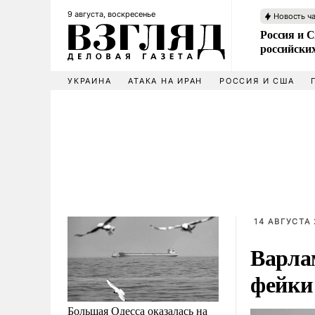
9 августа, воскресенье
Новость ч
Россия и 
российских
УКРАИНА
АТАКА НА ИРАН
РОССИЯ И США
14 АВГУСТА 
Варлам
фейки
Большая Одесса оказалась на