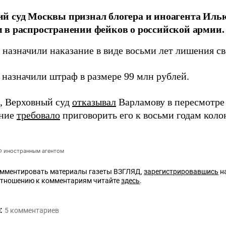
й суд Москвы признал блогера и иноагента Иль
в распространении фейков о российской армии.
 назначили наказание в виде восьми лет лишения с
 назначили штраф в размере 99 млн рублей.
 Верховный суд
отказывал
Варламову в пересмотре 
ение
требовало
приговорить его к восьми годам коло
РФ иностранным агентом
омментировать материалы газеты ВЗГЛЯД,
зарегистрировавшись
на
отношению к комментариям читайте
здесь
.
:
5
комментариев