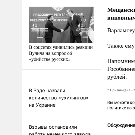
Мещански
виновным 
Варламову
Также ему
В соцсетях удивились реакции
Вучича на вопрос об
«убийстве русских»
Напомним,
Гособвин
рублей.
В Раде назвали
* Признан(а) в 
количество «ухилянтов»
Вы можете к
на Украине
политике по 
Обсуждение
Взрывы остановили
работу немецкого завода