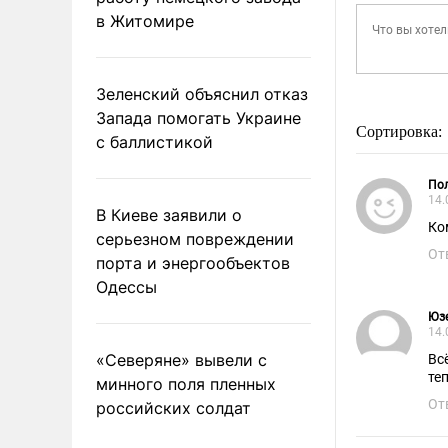
в Житомире
Зеленский объяснил отказ
Запада помогать Украине
Сортировка:
с баллистикой
Пол
14.
В Киеве заявили о
Ко
серьезном повреждении
От
порта и энергообъектов
Одессы
Юз
14.
«Северяне» вывели с
Вс
те
минного поля пленных
От
российских солдат