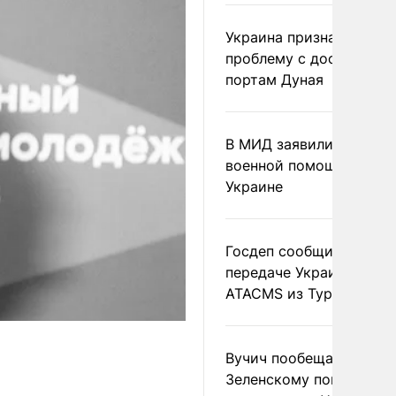
Украина признала
проблему с доступом к
портам Дуная
В МИД заявили о прямо
военной помощи Румы
Украине
Госдеп сообщил о
передаче Украине раке
ATACMS из Турции
Вучич пообещал
Зеленскому помочь со