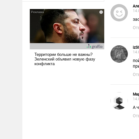
Але
14.
за
От
iz
14.
по
пр
От
Ма
14.
А 
От