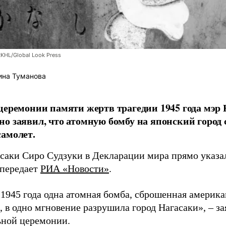
RKHL/Global Look Press
ина Туманова
церемонии памяти жертв трагедии 1945 года мэр
о заявил, что атомную бомбу на японский город
амолет.
асаки Сиро Судзуки в Декларации мира прямо указа
 передает
РИА «Новости»
.
а 1945 года одна атомная бомба, сброшенная амери
 в одно мгновение разрушила город Нагасаки», – з
ной церемонии.