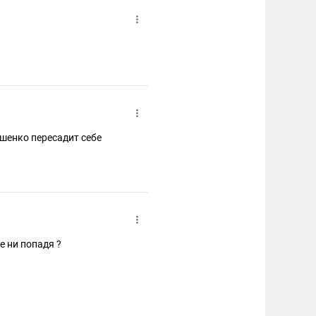
ашенко пересадит себе
е ни попадя ?