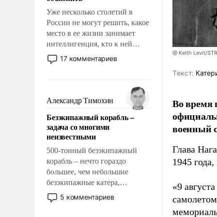
Уже несколько столетий в
России не могут решить, какое
место в ее жизни занимает
интеллигенция, кто к ней
@ Keith Levit/ST
принадлежит, а кого из нее
17 комментариев
исключили с правом
Tекст:
Катер
восстановления и без оного. И
чем она отличается от просто
образованных людей. Иногда
Александр Тимохин
Во время 
казалось, что эти вопросы
официальн
Безэкипажный корабль –
решены раз и навсегда, но –
задача со многими
военный с
нет, не решены.
неизвестными
Глава Наг
500-тонный безэкипажный
1945 года,
корабль – нечто гораздо
большее, чем небольшие
безэкипажные катера,
«9 август
применение которых уже
5 комментариев
самолетом,
стало обыденностью. Задача по
мемориаль
созданию такого корабля очень