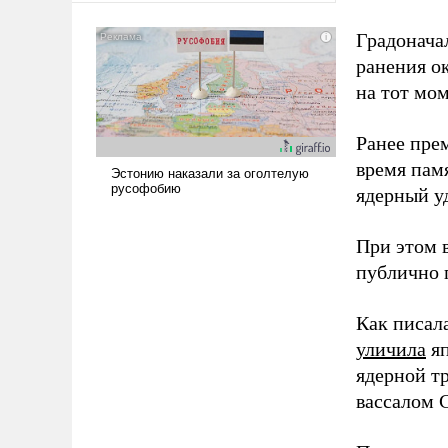
сложна и амбициозна. Однако
Градоначал
и ее реализация радикально
поднимет наши боевые
ранения ок
возможности.
на тот мом
Ранее пре
время пам
ядерный уд
При этом 
публично п
Как писал
уличила
яп
ядерной т
вассалом C