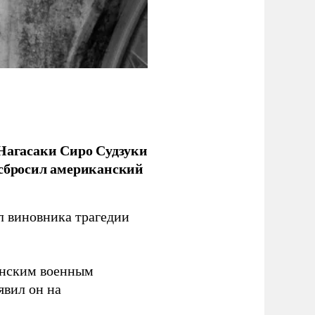
 Нагасаки Сиро Судзуки
 сбросил американский
л виновника трагедии
канским военным
аявил он на