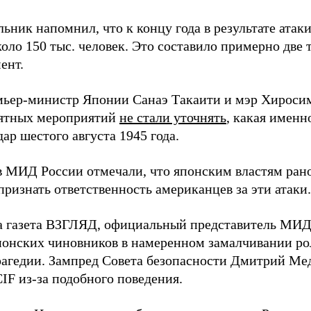
ьник напомнил, что к концу года в результате ата
оло 150 тыс. человек. Это составило примерно две 
ент.
мьер-министр Японии Санаэ Такаити и мэр Хироси
ятных мероприятий
не стали уточнять
, какая именн
ар шестого августа 1945 года.
в МИД России отмечали, что японским властям рано
ризнать ответственность американцев за эти атаки.
а газета ВЗГЛЯД, официальный представитель МИ
онских чиновников в намеренном замалчивании ро
рагедии. Зампред Совета безопасности Дмитрий Ме
IF из-за подобного поведения.