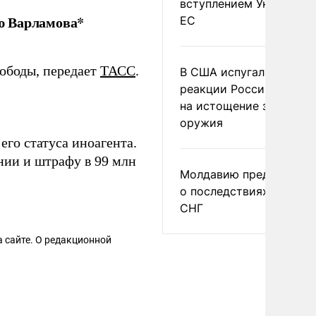
вступлением Украины в
ю Варламова*
ЕС
вободы, передает
ТАСС
.
В США испугались
реакции России и Кита
на истощение запасов
оружия
его статуса иноагента.
нии и штрафу в 99 млн
Молдавию предупреди
о последствиях выхода
СНГ
 сайте. О редакционной