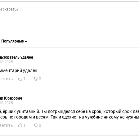
ьзователь удален
08.2025
мментарий удален
ветить
1
0
ер Юзерович
08.2025
ё, ёршик унитазный. Ты дотрынделся себе на срок, который срок да
перь по городам и весям. Так и сдохнет на чужбине никому не нужны
ветить
1
0