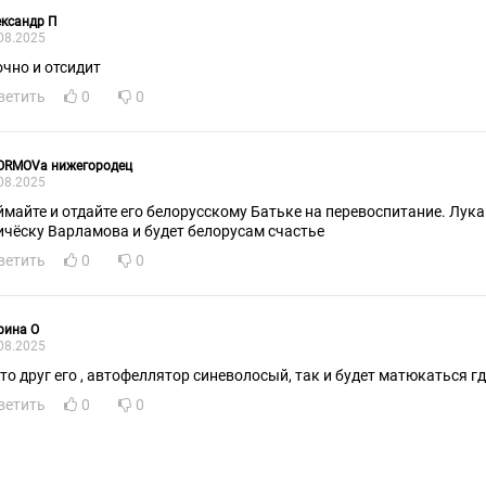
ксандр П
08.2025
очно и отсидит
ветить
0
0
SORMOVa нижегородец
08.2025
ймайте и отдайте его белорусскому Батьке на перевоспитание. Лук
ичёску Варламова и будет белорусам счастье
ветить
0
0
рина О
08.2025
что друг его , автофеллятор синеволосый, так и будет матюкаться гд
ветить
0
0