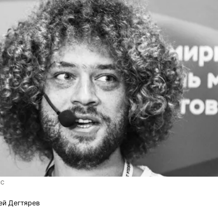
СС
ей Дегтярев