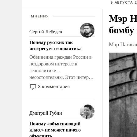
9 АВГУСТА 2
Мэр Н
МНЕНИЯ
бомбу
Сергей Лебедев
Почему русских так
Мэр Нагаса
интересует геополитика
Обвинения граждан России в
нездоровом интересе к
геополитике –
несостоятельны. Этот интерес
рационален и прагматичен. Он
3 комментария
обусловлен тысячелетним
опытом выживания в крайне
непростых условиях и
фундаментальным знанием,
Дмитрий Губин
что мировая политика имеет
Почему «объясняющий
свойство заявляться на порог
класс» не может ничего
нашего дома.
объяснить