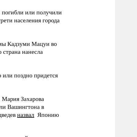
ки погибли или получили
трети населения города
мы Кадзуми Мацуи во
о страна нанесла
 или поздно придется
Д Мария Захарова
ли Вашингтона в
дведев
назвал
Японию