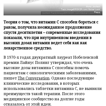
Фото: Jochen
Tack/imageBROKER.com/Global Look
Press
Теория о том, что витамин C способен бороться с
раком, получила неожиданное продолжение
спустя десятилетия – современные исследования
показали, что при внутривенном введении в
высоких дозах витамин ведет себя как как
лекарственное средство.
В 1970-х годах двукратный лауреат Нобелевской
премии Лайнус Полинг утверждал, что очень
высокие дозы витамина C способны помочь
пациентам с онкологическими заболеваниями,
пишет
The Conversation
. Однако последующие
клинические исследования, в которых
использовались таблетки витамина C, не выявили
преимуществ такой терапии. После этого
медицинское сообщество на долгие годы
отказалось от этой идеи.