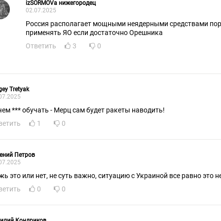
izSORMOVa нижегородец
02.07.2025
Россия располагает мощными неядерными средствами по
применять ЯО если достаточно Орешника
Ответить
3
0
gey Tretyak
07.2025
чем *** обучать - Мерц сам будет ракеты наводить!
ветить
1
0
ений Петров
07.2025
жь это или нет, не суть важно, ситуацию с Украиной все равно это н
ветить
0
0
силий Кондриков