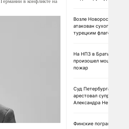
 Германии в конфликте на
Возле Новороссийска
атакован сухогруз под
турецким флагом
На НПЗ в Братиславе
произошел мощный
пожар
Суд Петербурга заочно
арестовал супругу
Александра Невзорова
Финские пограничники