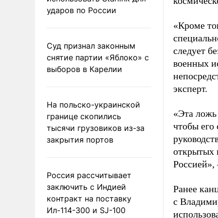
космическ
ударов по России
«Кроме то
специальн
Суд признал законным
следует б
снятие партии «Яблоко» с
военных и
выборов в Карелии
непосредс
эксперт.
На польско-украинской
«Эта ложь 
границе скопились
чтобы его 
тысячи грузовиков из-за
руководст
закрытия портов
открытых 
Россией»,
Россия рассчитывает
заключить с Индией
Ранее кан
контракт на поставку
с Владими
Ил-114-300 и SJ-100
использов