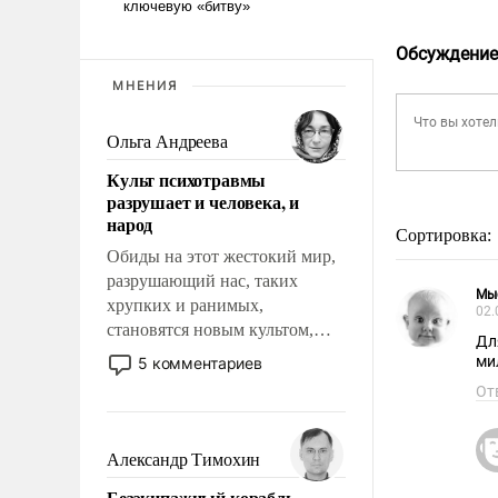
Обсуждение
МНЕНИЯ
Ольга Андреева
Культ психотравмы
разрушает и человека, и
народ
Сортировка:
Обиды на этот жестокий мир,
разрушающий нас, таких
Мы
хрупких и ранимых,
02.
становятся новым культом,
Дл
постепенно вытесняя и
ми
5 комментариев
отменяя традиционное
От
требование к человеку – быть
мужественным и твердым под
ударами судьбы, брать на себя
Александр Тимохин
ответственность, помогать
Безэкипажный корабль –