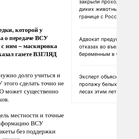
закрыли проходы для
диких животных на
границе с Россией
едки, которой у
а о передаче ВСУ
Адвокат предупредил о
 с ним – маскировка
отказах во въезде
казал газете ВЗГЛЯД
беременным в США
 нужно долго учиться и
Эксперт объяснил
 этого сделать точно не
пропажу белых грибов 
СВО может существенно
лесах этим летом
ков.
ель местности и точные
информацию ВСУ
ракеты без поддержки