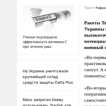
Tекст:
Рафаэ
Ракеты Ta
Украины н
высокоточ
Ученые подтвердили
потенциал
эффективность витамина C
при лечении рака
военный 
«Во-первых
практиков
смогут. А
На Украине уничтожили
поменятьс
крупнейший склад
средств защиты Delta Plus
«Во-вторы
оперативн
Маск запретил Киеву
самостоят
использовать Starlink для