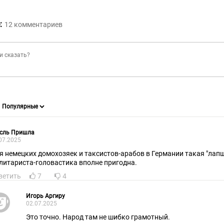
:
12
комментариев
сль Пришла
07.2025
я немецких домохозяек и таксистов-арабов в Германии такая "лапша
литариста-головастика вполне пригодна.
ветить
7
4
Игорь Аргиру
02.07.2025
Это точно. Народ там не шибко грамотный.