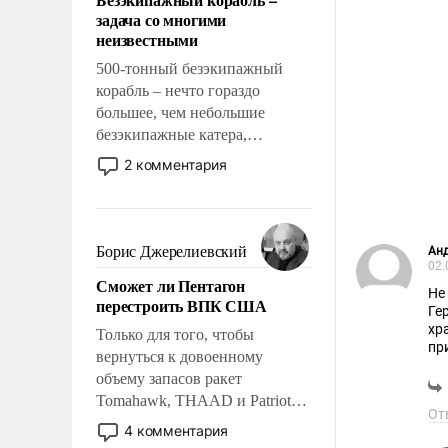
слабым, идти вперед и
задача со многими
адаптироваться.
неизвестными
500-тонный безэкипажный
корабль – нечто гораздо
большее, чем небольшие
безэкипажные катера,
применение которых уже
2 комментария
стало обыденностью. Задача по
созданию такого корабля очень
сложна и амбициозна. Однако
и ее реализация радикально
Борис Джерелиевский
Ан
поднимет наши боевые
02.
Сможет ли Пентагон
возможности.
Не 
перестроить ВПК США
Ге
хран
Только для того, чтобы
пр
вернуться к довоенному
объему запасов ракет
Tomahawk, THAAD и Patriot
От
США потребуется более трех
4 комментария
лет. Даже небольшая война с