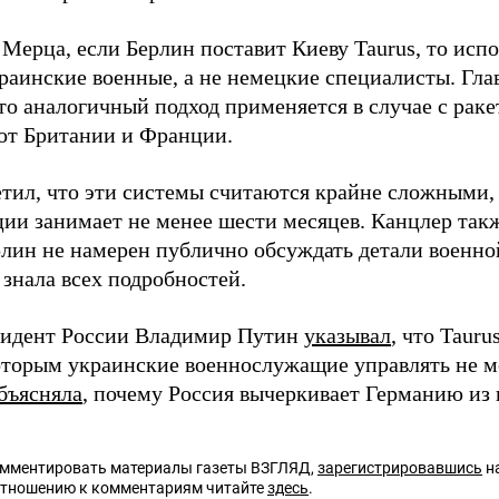
Мерца, если Берлин поставит Киеву Taurus, то испо
раинские военные, а не немецкие специалисты. Гла
что аналогичный подход применяется в случае с рак
от Британии и Франции.
тил, что эти системы считаются крайне сложными,
ции занимает не менее шести месяцев. Канцлер так
ерлин не намерен публично обсуждать детали военн
 знала всех подробностей.
зидент России Владимир Путин
указывал
, что Tauru
оторым украинские военнослужащие управлять не мо
бъясняла
, почему Россия вычеркивает Германию из
омментировать материалы газеты ВЗГЛЯД,
зарегистрировавшись
на
отношению к комментариям читайте
здесь
.