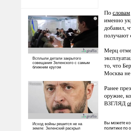
По
словам
именно ук
добавил, 
получают 
Мерц отме
эксплуата
то, что Б
Москва не
Ранее пре
оружие, к
ВЗГЛЯД
о
Вы можете к
политике по 