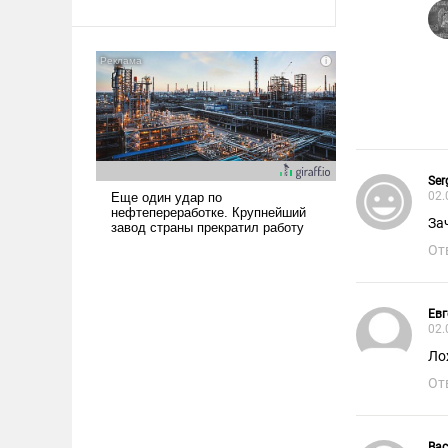
Ираном опустошила
американские арсеналы.
Сложившаяся ситуация
означает многолетний период
уязвимости США, например,
перед Китаем.
Ser
02.
За
От
Евг
02.
Ло
От
Ва