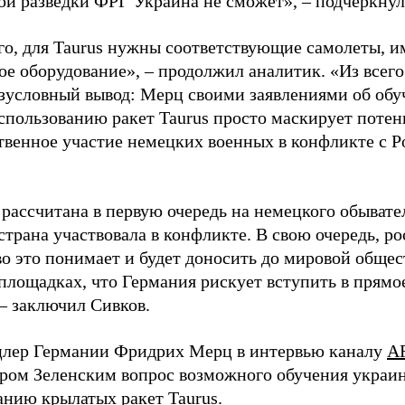
ой разведки ФРГ Украина не сможет», – подчеркнул
го, для Taurus нужны соответствующие самолеты, 
ое оборудование», – продолжил аналитик. «Из всег
езусловный вывод: Мерц своими заявлениями об об
спользованию ракет Taurus просто маскирует поте
твенное участие немецких военных в конфликте с Ро
рассчитана в первую очередь на немецкого обывател
страна участвовала в конфликте. В свою очередь, р
во это понимает и будет доносить до мировой общес
площадках, что Германия рискует вступить в прямо
 – заключил Сивков.
цлер Германии Фридрих Мерц в интервью каналу
A
ром Зеленским вопрос возможного обучения украи
анию крылатых ракет Taurus.