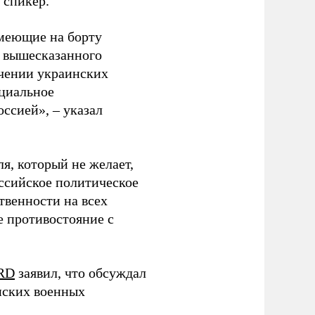
 спикер.
имеющие на борту
о вышесказанного
учении украинских
нциальное
ссией», – указал
я, который не желает,
оссийское политическое
твенности на всех
е противостояние с
RD
заявил, что обсуждал
нских военных