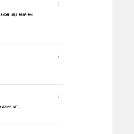
ражения,незачем
е изменит.