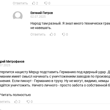
Ответить
2
0
Евгений Петров
02.07.2025
Народ там разный. Я знал много технически гра
не навешать.
Ответить
0
0
дрей Митрофанов
07.2025
терпится нацисту Мерцу подставить Германию под ядерный удар. Демилитаризацию
рмании имеет смысл начинать с уничтожением заводов по производ
ения. Если пикнут - Германию в труху. Ну не могут, видимо, немцы мирно жить с Россией -
идётся уничтожить. Ничего личного - просто забота о собственной 
Читать полностью
ветить
2
0