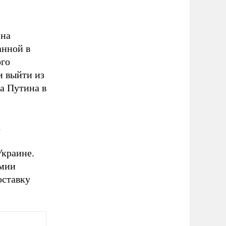
 на
анной в
ого
и выйти из
 Путина в
х
Украине.
рмии
оставку