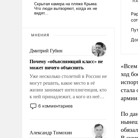
НА
Рар
со
Пу
МНЕНИЯ
Дол
Дмитрий Губин
Почему «объясняющий класс» не
«Всем 
может ничего объяснить
ход б
Уже несколько столетий в России не
испорт
могут решить, какое место в её
стала
жизни занимает интеллигенция, кто
к ней принадлежит, а кого из неё
армии
исключили с правом
6 комментариев
восстановления и без оного. И чем
По да
она отличается от просто
нынеш
образованных людей. Иногда
обяза
казалось, что эти вопросы решены
Александр Тимохин
В сумм
раз и навсегда, но – нет, не решены.