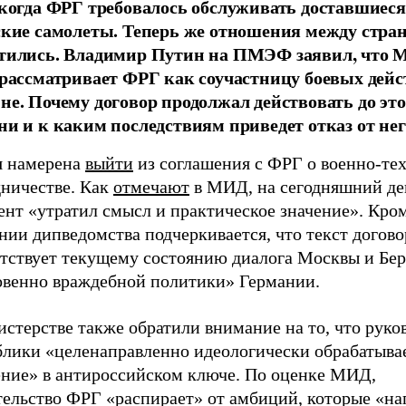
 когда ФРГ требовалось обслуживать доставшиеся
ские самолеты. Теперь же отношения между стра
тились. Владимир Путин на ПМЭФ заявил, что М
 рассматривает ФРГ как соучастницу боевых дейс
не. Почему договор продолжал действовать до это
ни и к каким последствиям приведет отказ от нег
я намерена
выйти
из соглашения с ФРГ о военно-те
дничестве. Как
отмечают
в МИД, на сегодняшний де
нт «утратил смысл и практическое значение». Кром
нии дипведомства подчеркивается, что текст догово
етствует текущему состоянию диалога Москвы и Бер
овенно враждебной политики» Германии.
стерстве также обратили внимание на то, что руко
блики «целенаправленно идеологически обрабатыва
ение» в антироссийском ключе. По оценке МИД,
тельство ФРГ «распирает» от амбиций, которые «н