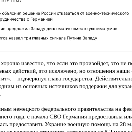
 ЭТУ ТЕМУ
 объяснил решение России отказаться от военно-технического
трудничества с Германией
тин предложил Западу дипломатию вместо ультиматумов
гов назвал три главных сигнала Путина Западу
хорошо известно, что если это произойдет, это не п
оевых действий, это исключено, но отношения наши
ит», – подчеркнул глава государства. Действительн
 одним из основных источников поддержки для укра
.
нным немецкого федерального правительства на фев
него года, с начала СВО Германия предоставила ил
лась предоставить Украине военную помощь на 28 м
у не включена стоимость материалов на 5,2 млрд е