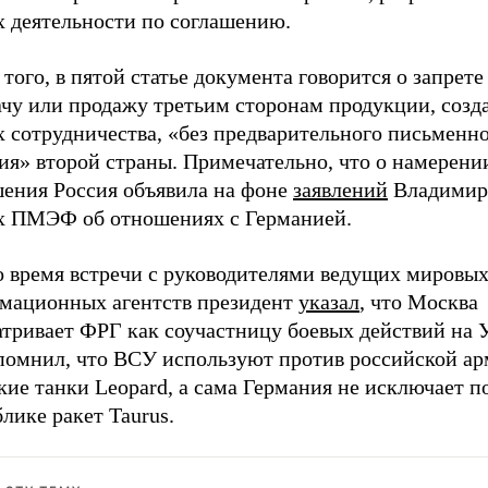
х деятельности по соглашению.
того, в пятой статье документа говорится о запрете
ачу или продажу третьим сторонам продукции, созд
х сотрудничества, «без предварительного письменн
ия» второй страны. Примечательно, что о намерени
шения Россия объявила на фоне
заявлений
Владимира
х ПМЭФ об отношениях с Германией.
во время встречи с руководителями ведущих мировы
мационных агентств президент
указал
, что Москва
атривает ФРГ как соучастницу боевых действий на 
помнил, что ВСУ используют против российской а
ие танки Leopard, а сама Германия не исключает п
лике ракет Taurus.