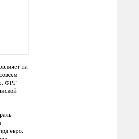
овлияет на
 совсем
о, ФРГ
инской
раль
и
лрд евро.
вро,