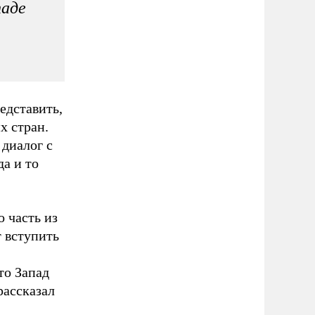
паде
едставить,
х стран.
 диалог с
да и то
 часть из
т вступить
то Запад
рассказал