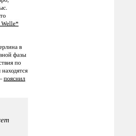
ыс.
это
 Welle*
ерлина в
ивной фазы
ствия по
 находятся
 –
пояснил
жет