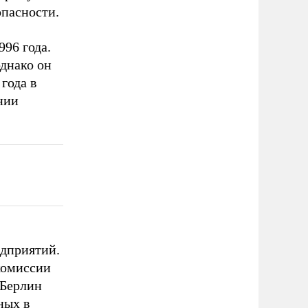
опасности.
96 года.
однако он
года в
нии
едприятий.
комиссии
 Берлин
ных в