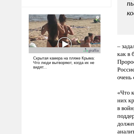
пы
твердым под ударами судьбы, брать
на себя ответственность, помогать
ко
слабым, идти вперед и
адаптироваться.
– зада
как в 
Проро
Россие
очень
«Что к
них кр
в войн
подде
должен
анали