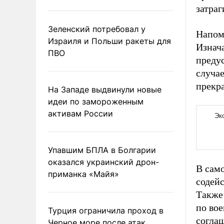
затра
Зеленский потребовал у
Напом
Израиля и Польши ракеты для
Изнача
ПВО
предус
случае
прекр
На Западе выдвинули новые
идеи по замороженным
активам России
Упавшим БПЛА в Болгарии
оказался украинский дрон-
В само
приманка «Майя»
содей
Также
по во
Турция ограничила проход в
соглаш
Черное море после атак