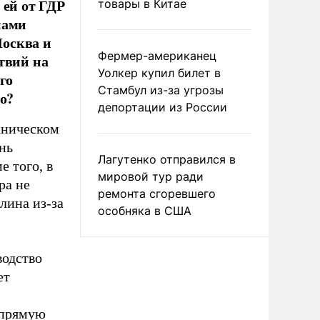
 ей от ГДР
товары в Китае
нами
осква и
Фермер-американец
твий на
Уолкер купил билет в
го
Стамбул из-за угрозы
о?
депортации из России
хническом
нь
Лагутенко отправился в
е того, в
мировой тур ради
ра не
ремонта сгоревшего
лина из-за
особняка в США
водство
ет
апрямую