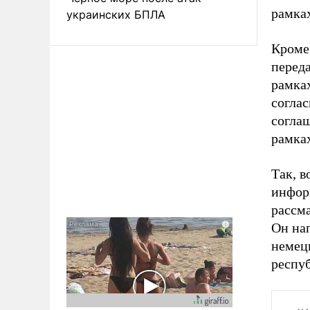
рамка
украинских БПЛА
Кроме 
перед
рамка
соглас
согла
рамка
Так, 
инфор
рассм
Он на
немецк
респуб