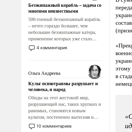
Безэкипажный корабль – задача со
переда
многими неизвестными
украи
500-тонный безэкипажный корабль
состав
– нечто гораздо большее, чем
(приз
небольшие безэкипажные катера,
применение которых уже стало
«Прек
обыденностью. Задача по созданию
4 комментария
такого корабля очень сложна и
военн
амбициозна. Однако и ее
украин
реализация радикально поднимет
этому 
наши боевые возможности.
Ольга Андреева
в ста
Культ психотравмы разрушает и
немец
человека, и народ
Обиды на этот жестокий мир,
разрушающий нас, таких хрупких и
ранимых, становятся новым
«О
культом, постепенно вытесняя и
отменяя традиционное требование к
ид
10 комментариев
человеку – быть мужественным и