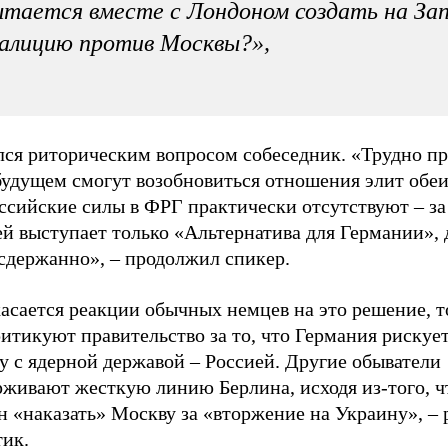
тается вместе с Лондоном создать на За
алицию против Москвы?»,
лся риторическим вопросом собеседник. «Трудно пр
будущем смогут возобновиться отношения элит обеи
ссийские силы в ФРГ практически отсутствуют – за
й выступает только «Альтернатива для Германии», 
 сдержанно», – продолжил спикер.
асается реакции обычных немцев на это решение, то
итикуют правительство за то, что Германия рискуе
у с ядерной державой – Россией. Другие обыватели
рживают жесткую линию Берлина, исходя из-того, ч
 «наказать» Москву за «вторжение на Украину», – 
тик.