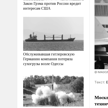
Закон Грэма против России вредит
интересам США
Обслуживавшая гитлеровскую
Германию компания потеряла
сухогрузы возле Одессы
@ IMAGO/Bj
Tекст:
Е
Москв
техни