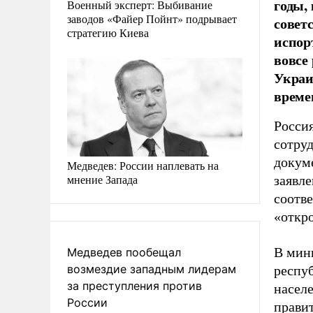
годы,
Военный эксперт: Выбивание
заводов «Файер Пойнт» подрывает
совет
стратегию Киева
испор
вовсе
Украи
време
Росси
сотру
докуме
Медведев: России наплевать на
мнение Запада
заявле
соотв
«откр
В мини
Медведев пообещал
возмездие западным лидерам
респу
за преступления против
насел
России
прави