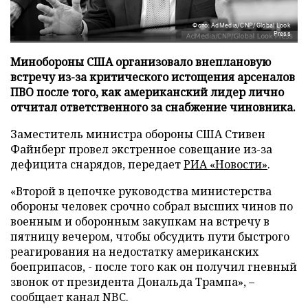
Фото: AdMedia/CNP/Global Look
Press
Минобороны США организовало внеплановую
встречу из-за критического истощения арсеналов
ПВО после того, как американский лидер лично
отчитал ответственного за снабжение чиновника.
Заместитель министра обороны США Стивен
Файнберг провел экстренное совещание из-за
дефицита снарядов, передает
РИА «Новости»
.
«Второй в цепочке руководства министерства
обороны человек срочно собрал высших чинов по
военным и оборонным закупкам на встречу в
пятницу вечером, чтобы обсудить пути быстрого
реагирования на недостатку американских
боеприпасов, - после того как он получил гневный
звонок от президента Дональда Трампа», –
сообщает канал NBC.