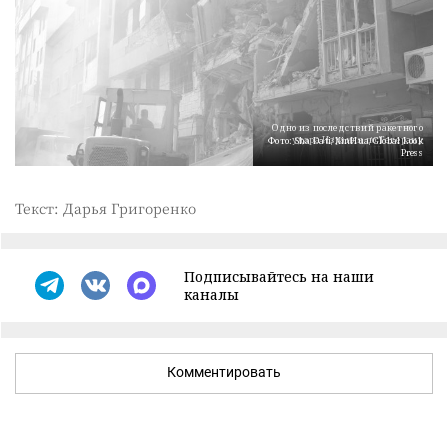
Одно из последствий ракетного
удара Израиля по Тегерану
Фото: Sha Dati/XinHua/Global Look
Press
Текст: Дарья Григоренко
Подписывайтесь на наши
каналы
Комментировать