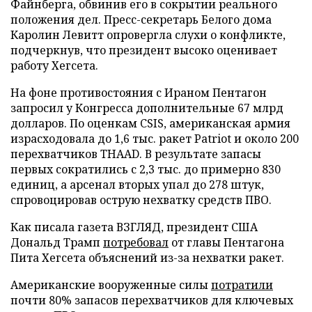
Файнберга, обвинив его в сокрытии реального
положения дел. Пресс-секретарь Белого дома
Каролин Левитт опровергла слухи о конфликте,
подчеркнув, что президент высоко оценивает
работу Хегсета.
На фоне противостояния с Ираном Пентагон
запросил у Конгресса дополнительные 67 млрд
долларов. По оценкам CSIS, американская армия
израсходовала до 1,6 тыс. ракет Patriot и около 200
перехватчиков THAAD. В результате запасы
первых сократились с 2,3 тыс. до примерно 830
единиц, а арсенал вторых упал до 278 штук,
спровоцировав острую нехватку средств ПВО.
Как писала газета ВЗГЛЯД, президент США
Дональд Трамп
потребовал
от главы Пентагона
Пита Хегсета объяснений из-за нехватки ракет.
Американские вооруженные силы
потратили
почти 80% запасов перехватчиков для ключевых