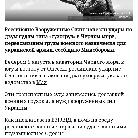
Фото: Станислав Красильников/РИА
Новости
Российские Вооруженные Силы нанесли удары по
двум судам типа «сухогруз» в Черном море,
перевозившим грузы военного назначения для
украинской армии, сообщило Минобороны.
Вечером 5 августа в акватории Черного моря, к
югу и востоку от Одессы, российские ударные
беспилотники атаковали два сухогруза, указало
ведомство в
Max
.
Эти транспортные суда занимались доставкой
военных грузов для нужд вооруженных сил
Украины.
Как писала газета ВЗГЛЯД, в ночь на среду
российские военные
поразили
суда с военными
грузами южнее Одессы.