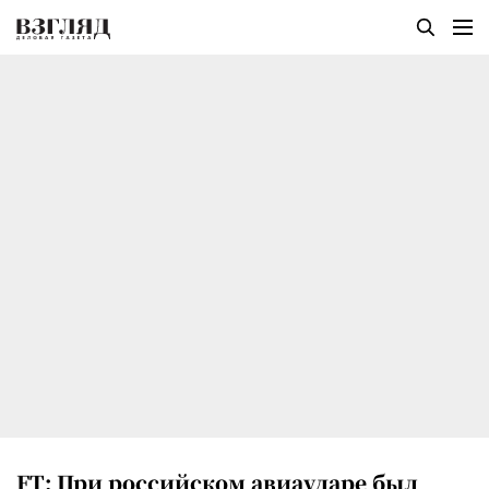
FT: При российском авиаударе был