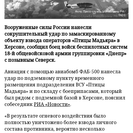
Фото: Пресс-служба Минобороны РФ/
ТАСС
Вооруженные силы России нанесли
сокрушительный удар по замаскированному
объекту взвода операторов «Птицы Мадьяра» в
Херсоне, сообщил боец войск беспилотных систем
18-й общевойсковой армии группировки «Днепр»
с позывным Северск.
Авиация с помощью авиабомб ФАБ-500 нанесла
удар по подземному пункту временного
размещения подразделения ВСУ «Птицы
Мадьяра» и по складу с боеприпасами, который
был рядом с подземной базой в Херсоне, пояснил
собеседник
РИА «Новости»
.
«В результате огневого воздействия было
полностью уничтожено более взвода личного
состава противника, вероятно несколько