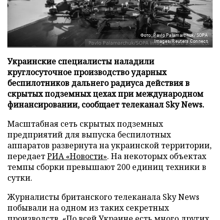
Фото: Pavlo Palamarchuk/SOPA
Images/Reuters Connect
Украинские специалисты наладили
круглосуточное производство ударных
беспилотников дальнего радиуса действия в
скрытых подземных цехах при международном
финансировании, сообщает телеканал Sky News.
Масштабная сеть скрытых подземных
предприятий для выпуска беспилотных
аппаратов развернута на украинской территории,
передает
РИА «Новости»
. На некоторых объектах
темпы сборки превышают 200 единиц техники в
сутки.
Журналисты британского телеканала Sky News
побывали на одном из таких секретных
производств. «По всей Украине есть много других