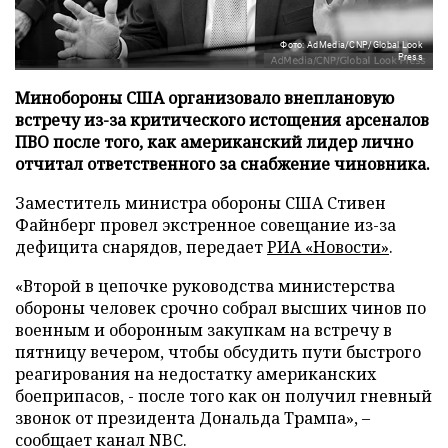
Фото: AdMedia/CNP/Global Look
Press
Минобороны США организовало внеплановую
встречу из-за критического истощения арсеналов
ПВО после того, как американский лидер лично
отчитал ответственного за снабжение чиновника.
Заместитель министра обороны США Стивен
Файнберг провел экстренное совещание из-за
дефицита снарядов, передает
РИА «Новости»
.
«Второй в цепочке руководства министерства
обороны человек срочно собрал высших чинов по
военным и оборонным закупкам на встречу в
пятницу вечером, чтобы обсудить пути быстрого
реагирования на недостатку американских
боеприпасов, - после того как он получил гневный
звонок от президента Дональда Трампа», –
сообщает канал NBC.