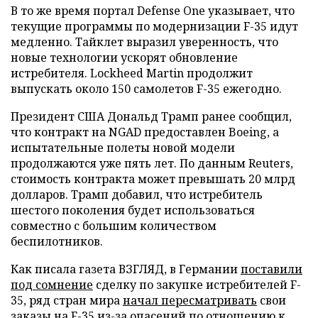
В то же время портал Defense One указывает, что
текущие программы по модернизации F-35 идут
медленно. Тайклет выразил уверенность, что
новые технологии ускорят обновление
истребителя. Lockheed Martin продолжит
выпускать около 150 самолетов F-35 ежегодно.
Президент США Дональд Трамп ранее сообщил,
что контракт на NGAD предоставлен Boeing, а
испытательные полеты новой модели
продолжаются уже пять лет. По данным Reuters,
стоимость контракта может превышать 20 млрд
долларов. Трамп добавил, что истребитель
шестого поколения будет использоваться
совместно с большим количеством
беспилотников.
Как писала газета ВЗГЛЯД, в Германии
поставили
под сомнение
сделку по закупке истребителей F-
35, ряд стран мира
начал пересматривать
свои
заказы на F-35 из-за опасений по отношению к